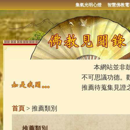
集氣光明心燈
智慧佛教電
本網站並非鼓吹
不可思議功德。
推薦待蒐集見證
首頁
> 推薦類別
推薦類別