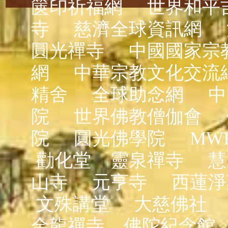
篋印祈福網
世界和平
寺
慈濟全球資訊網
圓光禪寺
中國國家宗
網
中華宗教文化交流
精舍
全球助念網
中
院
世界佛教僧伽會
院
圓光佛學院
MW
勸化堂
靈泉禪寺
慧
山寺
元亨寺
西蓮淨
文殊講堂
大慈佛社
金龍禪寺
佛陀紀念館