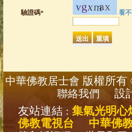
驗證碼*
看不
版權所有 ©
中華佛教居士會
設計
聯絡我們
友站連結 :
集氣光明心
佛教電視台
中華佛