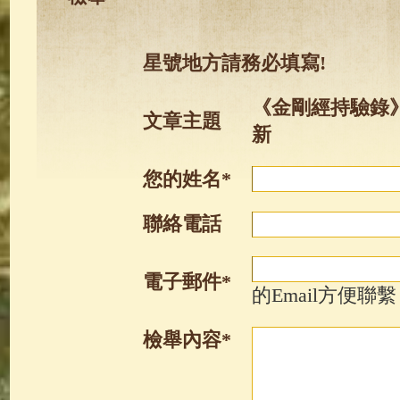
星號地方請務必填寫!
《金剛經持驗錄》(
文章主題
新
您的姓名*
聯絡電話
電子郵件*
的Email方便聯繫
檢舉內容*