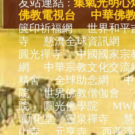
友站連結 :
集氣光明心
佛教電視台
中華佛
篋印祈福網
世界和平
寺
慈濟全球資訊網
圓光禪寺
中國國家宗
網
中華宗教文化交流
精舍
全球助念網
中
院
世界佛教僧伽會
院
圓光佛學院
MW
勸化堂
靈泉禪寺
慧
山寺
元亨寺
西蓮淨