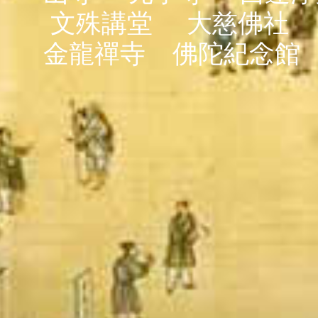
文殊講堂
大慈佛社
金龍禪寺
佛陀紀念館