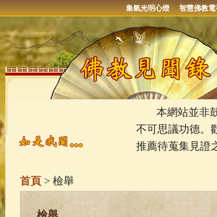
集氣光明心燈
智慧佛教電
本網站並非鼓吹
不可思議功德。
推薦待蒐集見證
首頁
> 檢舉
檢舉