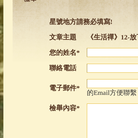
星號地方請務必填寫!
文章主題
《生活禪》12-放
您的姓名*
聯絡電話
電子郵件*
的Email方便聯繫
檢舉內容*