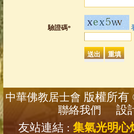
驗證碼*
版權所有 ©
中華佛教居士會
設計
聯絡我們
友站連結 :
集氣光明心