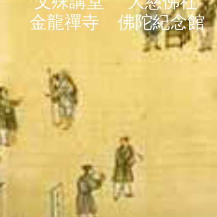
文殊講堂
大慈佛社
金龍禪寺
佛陀紀念館