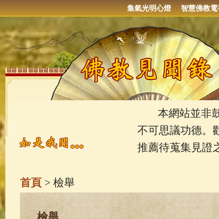
集氣光明心燈
智慧佛教電
本網站並非鼓吹
不可思議功德。
推薦待蒐集見證
首頁
> 檢舉
檢舉