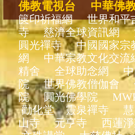
佛教電視台
中華佛
篋印祈福網
世界和平
寺
慈濟全球資訊網
圓光禪寺
中國國家宗
網
中華宗教文化交流
精舍
全球助念網
中
院
世界佛教僧伽會
院
圓光佛學院
MW
勸化堂
靈泉禪寺
慧
山寺
元亨寺
西蓮淨