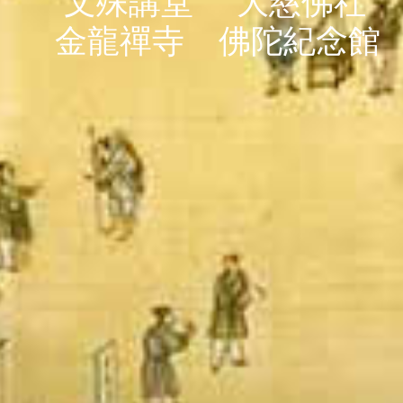
文殊講堂
大慈佛社
金龍禪寺
佛陀紀念館