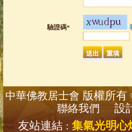
驗證碼*
版權所有 ©
中華佛教居士會
設計
聯絡我們
友站連結 :
集氣光明心