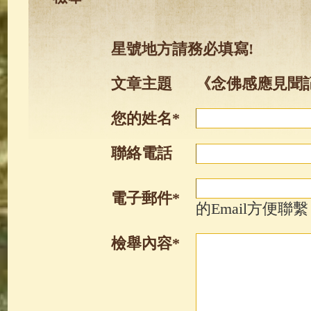
星號地方請務必填寫!
文章主題
《念佛感應見聞
您的姓名*
聯絡電話
電子郵件*
的Email方便聯繫
檢舉內容*