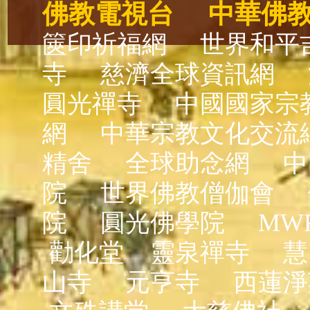
佛教電視台
中華佛
篋印祈福網
世界和平
寺
慈濟全球資訊網
圓光禪寺
中國國家宗
網
中華宗教文化交流
精舍
全球助念網
中
院
世界佛教僧伽會
院
圓光佛學院
MW
勸化堂
靈泉禪寺
慧
山寺
元亨寺
西蓮淨