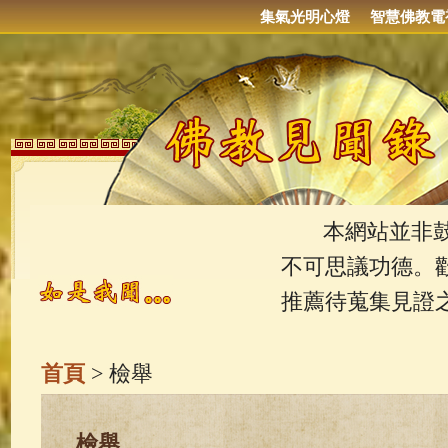
集氣光明心燈
智慧佛教電
本網站並非鼓吹
不可思議功德。
推薦待蒐集見證
首頁
> 檢舉
檢舉