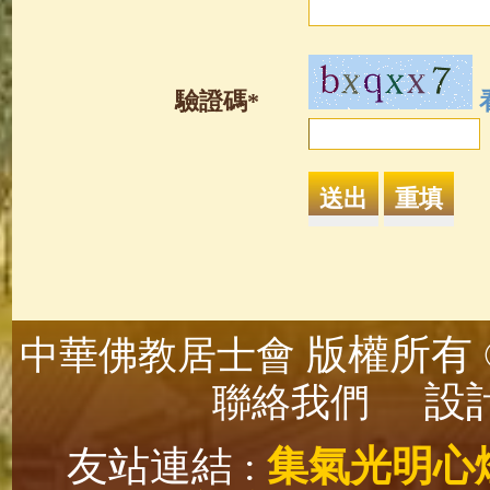
驗證碼*
版權所有 ©
中華佛教居士會
設計
聯絡我們
友站連結 :
集氣光明心