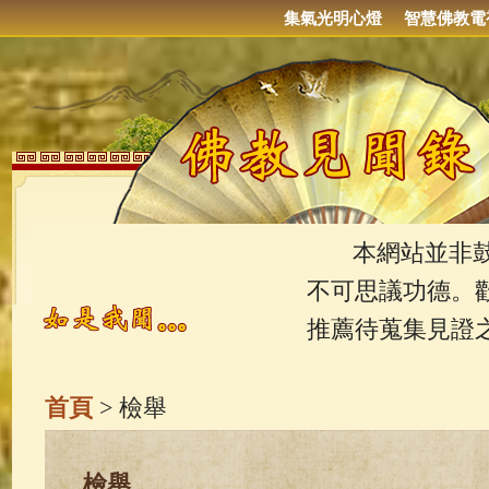
集氣光明心燈
智慧佛教電
本網站並非鼓吹
不可思議功德。
推薦待蒐集見證
首頁
> 檢舉
檢舉