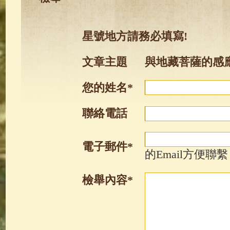
星號地方請務必填寫!
文章主題
與地藏菩薩的感
您的姓名*
聯絡電話
電子郵件*
的Email方便聯繫
檢舉內容*