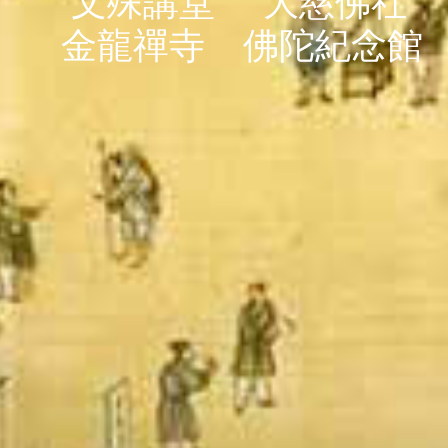
文殊講堂
大慈佛社
金龍禪寺
佛陀紀念館