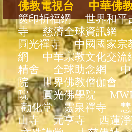
佛教電視台
中華佛
篋印祈福網
世界和平
寺
慈濟全球資訊網
圓光禪寺
中國國家宗
網
中華宗教文化交流
精舍
全球助念網
中
院
世界佛教僧伽會
院
圓光佛學院
MW
勸化堂
靈泉禪寺
慧
山寺
元亨寺
西蓮淨