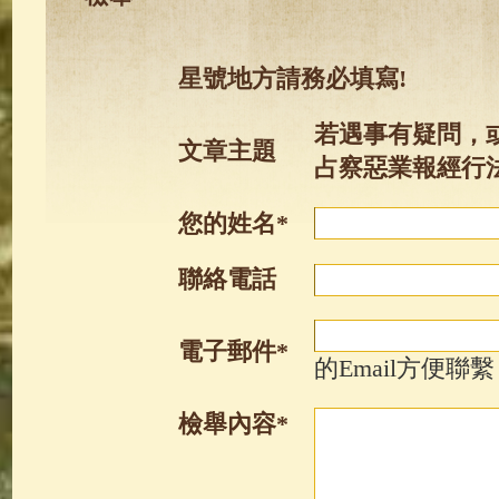
星號地方請務必填寫!
若遇事有疑問，
文章主題
占察惡業報經行
您的姓名*
聯絡電話
電子郵件*
的Email方便聯繫
檢舉內容*