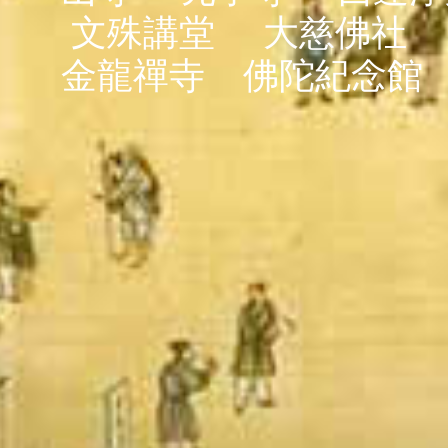
文殊講堂
大慈佛社
金龍禪寺
佛陀紀念館