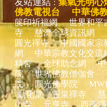
友站連結 :
集氣光明心
佛教電視台
中華佛
篋印祈福網
世界和平
寺
慈濟全球資訊網
圓光禪寺
中國國家宗
網
中華宗教文化交流
精舍
全球助念網
中
院
世界佛教僧伽會
院
圓光佛學院
MW
勸化堂
靈泉禪寺
慧
山寺
元亨寺
西蓮淨