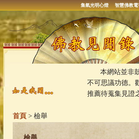
集氣光明心燈
智慧佛教電
本網站並非鼓吹
不可思議功德。
推薦待蒐集見證
首頁
> 檢舉
檢舉