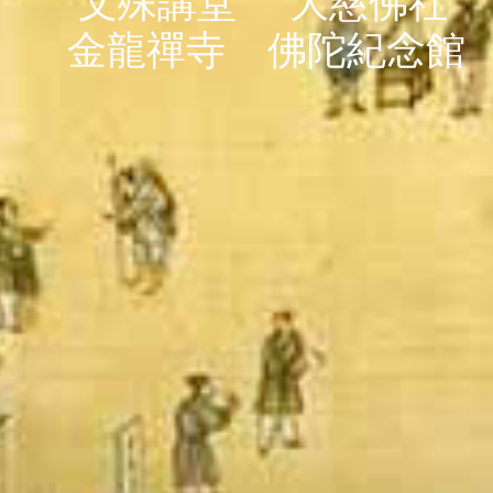
文殊講堂
大慈佛社
金龍禪寺
佛陀紀念館