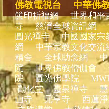
佛教電視台
中華佛
篋印祈福網
世界和平
寺
慈濟全球資訊網
圓光禪寺
中國國家宗
網
中華宗教文化交流
精舍
全球助念網
中
院
世界佛教僧伽會
院
圓光佛學院
MW
勸化堂
靈泉禪寺
慧
山寺
元亨寺
西蓮淨