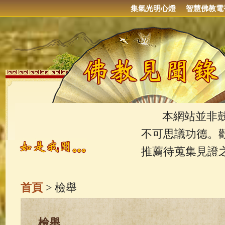
集氣光明心燈
智慧佛教電
本網站並非鼓吹
不可思議功德。
推薦待蒐集見證
首頁
> 檢舉
檢舉