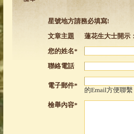
星號地方請務必填寫!
文章主題
蓮花生大士開示
您的姓名*
聯絡電話
電子郵件*
的Email方便聯繫
檢舉內容*