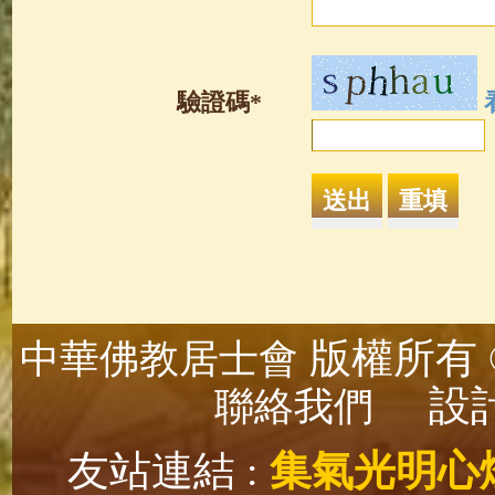
驗證碼*
版權所有 ©
中華佛教居士會
設計
聯絡我們
友站連結 :
集氣光明心