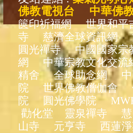
佛教電視台
中華佛
篋印祈福網
世界和平
寺
慈濟全球資訊網
圓光禪寺
中國國家宗
網
中華宗教文化交流
精舍
全球助念網
中
院
世界佛教僧伽會
院
圓光佛學院
MW
勸化堂
靈泉禪寺
慧
山寺
元亨寺
西蓮淨