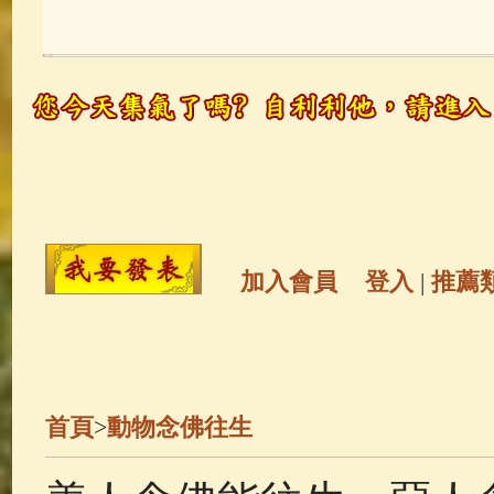
玉曆寶鈔
(236)
地藏經
(225)
觀世音菩薩
(147)
聖救度佛母(綠
高僧故事
(141)
放生護生
(133)
金山活佛
(109)
普陀山南海觀世
加入會員
登入
|
推薦
一切如來心秘密全身舍利寶篋印
釋迦牟尼佛傳
(69)
生活禪
(68)
首頁
>
動物念佛往生
善財童子五十三參
(57)
觀世音