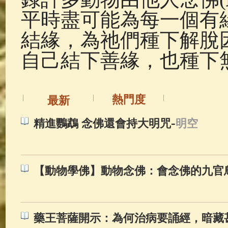
平時盡可能為每一個有緣
結緣，為祂們種下解脫
自己結下善緣，也種下
熱門度
最新
-
精進鸚鵡 念佛還會持大明咒
明空
【動物學佛】動物念佛：會念佛的九官
藥王菩薩開示：為何治病要誦經，暗藏