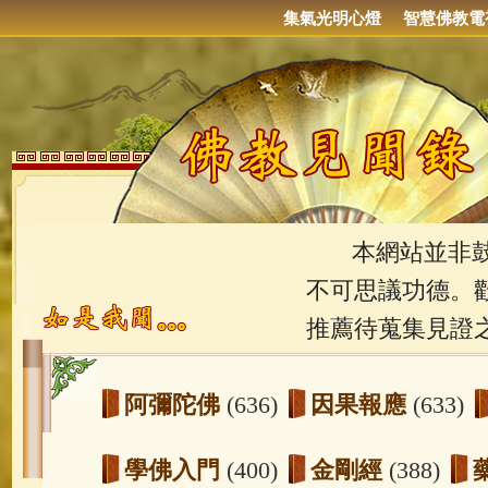
集氣光明心燈
智慧佛教電
本網站並非鼓吹
不可思議功德。
推薦待蒐集見證
阿彌陀佛
(636)
因果報應
(633)
學佛入門
(400)
金剛經
(388)