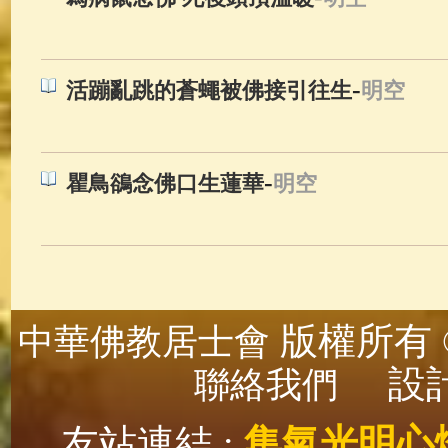
-
活蹦亂跳的蒼蠅被佛接引往生
明空
-
瞿鳥鵒念佛口生蓮華
明空
版權所有 ©
中華佛教居士會
設計
聯絡我們
友站連結 :
集氣光明心