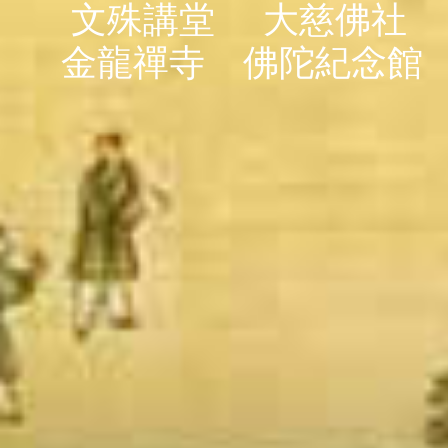
文殊講堂
大慈佛社
金龍禪寺
佛陀紀念館