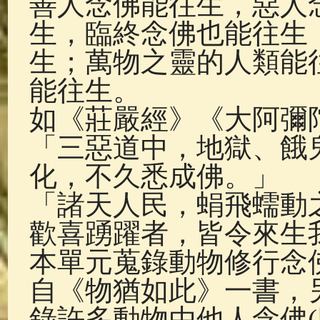
善人念佛能往生，惡人
佛典故事
(37)
佛說療痔(腫瘤)
生，臨終念佛也能往生
生；萬物之靈的人類能
能往生。
如《莊嚴經》《大阿彌
「三惡道中，地獄、餓
化，不久悉成佛。」
「諸天人民，蜎飛蠕動
歡喜踴躍者，皆令來生
本單元蒐錄動物修行念
自《物猶如此》一書，
錄許多動物由他人念佛(