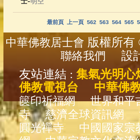
-
士
明空
最前頁
上一頁
562
563
564
565
5
版權所有 ©
中華佛教居士會
設計
聯絡我們
友站連結 :
集氣光明心
佛教電視台
中華佛
篋印祈福網
世界和平
寺
慈濟全球資訊網
圓光禪寺
中國國家宗