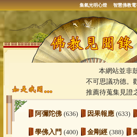
集氣光明心燈
智慧佛教電
本網站並非鼓吹
不可思議功德。
推薦待蒐集見證
阿彌陀佛
(636)
因果報應
(633)
學佛入門
(400)
金剛經
(388)