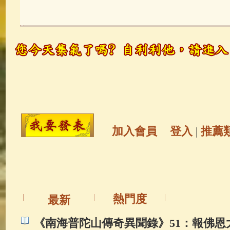
玉曆寶鈔
(236)
地藏經
(225)
觀世音菩薩
(147)
聖救度佛母(綠
高僧故事
(142)
放生護生
(133)
金山活佛
(109)
普陀山南海觀世
加入會員
登入
|
推薦
一切如來心秘密全身舍利寶篋印
生活禪
(70)
釋迦牟尼佛傳
(69)
熱門度
最新
善財童子五十三參
(57)
觀世音
《南海普陀山傳奇異聞錄》51：報佛恩