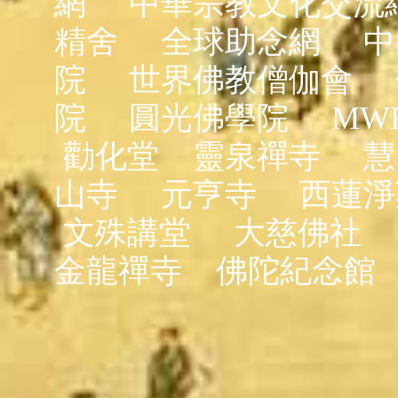
網
中華宗教文化交流
精舍
全球助念網
中
院
世界佛教僧伽會
院
圓光佛學院
MW
勸化堂
靈泉禪寺
慧
山寺
元亨寺
西蓮淨
文殊講堂
大慈佛社
金龍禪寺
佛陀紀念館