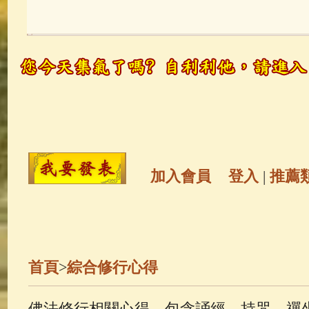
玉曆寶鈔
(236)
地藏經
(225)
觀世音菩薩
(147)
聖救度佛母(綠
高僧故事
(141)
放生護生
(133)
金山活佛
(109)
普陀山南海觀世
加入會員
登入
|
推薦
一切如來心秘密全身舍利寶篋印
釋迦牟尼佛傳
(69)
生活禪
(67)
首頁
>
綜合修行心得
善財童子五十三參
(57)
觀世音
佛法修行相關心得，包含誦經、持咒、禪