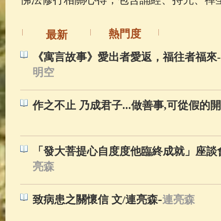
佛典故事
(36)
佛說療痔(腫瘤)
熱門度
最新
《寓言故事》愛出者愛返，福往者福來-
明空
作之不止 乃成君子...做善事,可從假的開
「發大菩提心自度度他臨終成就」座談會
亮森
-
致病患之關懷信 文/連亮森
連亮森