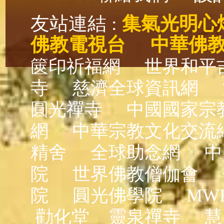
友站連結 :
集氣光明心
佛教電視台
中華佛
篋印祈福網
世界和平
寺
慈濟全球資訊網
圓光禪寺
中國國家宗
網
中華宗教文化交流
精舍
全球助念網
中
院
世界佛教僧伽會
院
圓光佛學院
MW
勸化堂
靈泉禪寺
慧