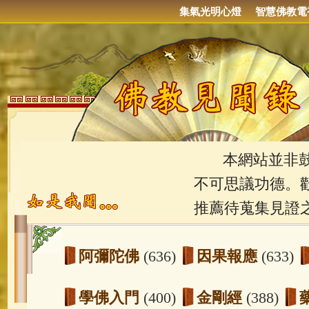
集氣光明心燈
智慧佛教電
本網站並非鼓吹
不可思議功德。
推薦待蒐集見證
阿彌陀佛
(636)
因果報應
(633)
學佛入門
(400)
金剛經
(388)