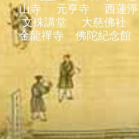
山寺
元亨寺
西蓮淨
文殊講堂
大慈佛社
金龍禪寺
佛陀紀念館