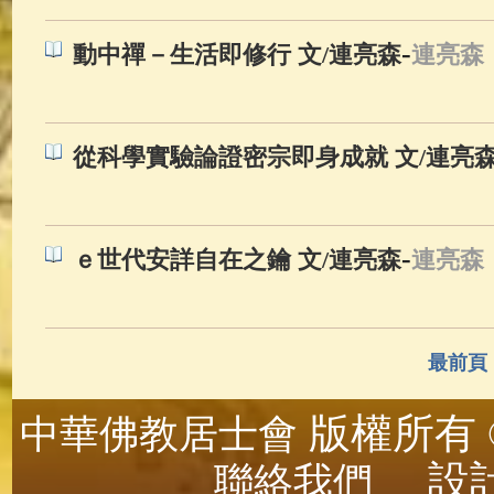
-
動中禪－生活即修行 文/連亮森
連亮森
從科學實驗論證密宗即身成就 文/連亮
-
ｅ世代安詳自在之鑰 文/連亮森
連亮森
最前頁
版權所有 ©
中華佛教居士會
設計
聯絡我們