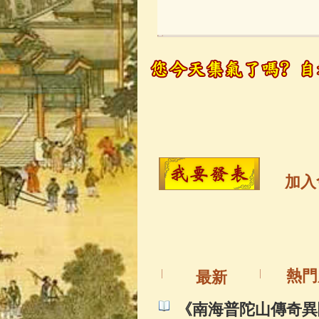
玉曆寶鈔
(236)
觀世音菩薩
(14
高僧故事
(141)
金山活佛
(109)
加入
一切如來心秘
釋迦牟尼佛傳
(
熱門
最新
善財童子五十
《南海普陀山傳奇異