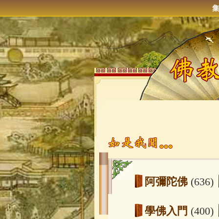
阿彌陀佛
(636)
學佛入門
(400)