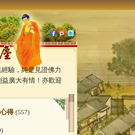
經驗，純是見證佛力
利益廣大有情！亦歡迎
行心得
(557)
0)