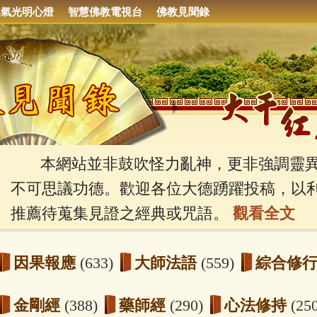
集氣光明心燈
智慧佛教電視台
佛教見聞錄
本網站並非鼓吹怪力亂神，更非強調靈異
不可思議功德。歡迎各位大德踴躍投稿，以
推薦待蒐集見證之經典或咒語。
觀看全文
因果報應
(633)
大師法語
(559)
綜合修
金剛經
(388)
藥師經
(290)
心法修持
(25