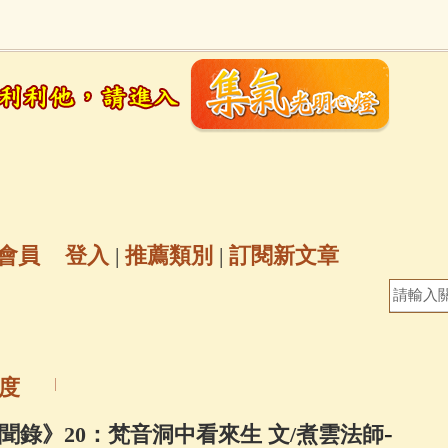
地藏經
(225)
臨終助念
(190)
文殊菩薩
(
7)
聖救度佛母(綠度母)
(144)
動物念佛往
放生護生
(133)
戒除邪淫
(129)
佛陀十
普陀山南海觀世音菩薩
(84)
會員
登入
|
推薦類別
|
訂閱新文章
密全身舍利寶篋印陀羅尼經
(81)
六字大明咒
(
69)
生活禪
(69)
大梵天王（四面佛）感應
度
三參
(57)
觀世音菩薩普門品
(54)
蓮花生大
-
聞錄》20：梵音洞中看來生 文/煮雲法師