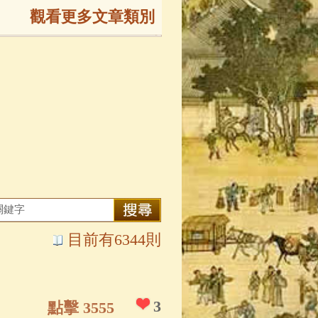
觀看更多文章類別
165)
生
(143)
大弟子傳
(127)
81)
大悲咒
(72)
目前有6344則
錄
(61)
士
(47)
3
點擊 3555