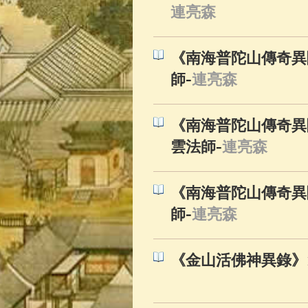
佛典故事
(37)
連亮森
《南海普陀山傳奇異
-
師
連亮森
《南海普陀山傳奇異
-
雲法師
連亮森
《南海普陀山傳奇異
-
師
連亮森
《金山活佛神異錄》1