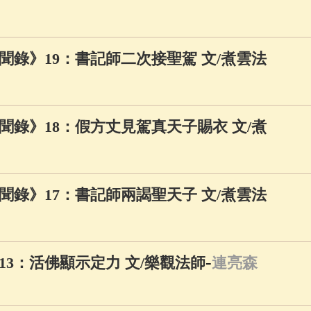
佛說療痔(腫瘤)病經
(27)
助念機 App
(3)
聞錄》19：書記師二次接聖駕 文/煮雲法
聞錄》18：假方丈見駕真天子賜衣 文/煮
聞錄》17：書記師兩謁聖天子 文/煮雲法
-
3：活佛顯示定力 文/樂觀法師
連亮森