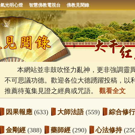
集氣光明心燈
智慧佛教電視台
佛教見聞錄
本網站並非鼓吹怪力亂神，更非強調靈異
不可思議功德。歡迎各位大德踴躍投稿，以
推薦待蒐集見證之經典或咒語。
觀看全文
因果報應
(633)
大師法語
(559)
綜合修
金剛經
(388)
藥師經
(290)
心法修持
(25