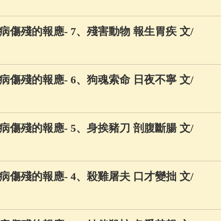
傷殘的報應- 7、殘害動物 報生胃疾 文/
傷殘的報應- 6、狗魂索命 日夜不寧 文/
傷殘的報應- 5、身挨豬刀 剖腹斷腸 文/
傷殘的報應- 4、殺雞屠夫 口才變拙 文/