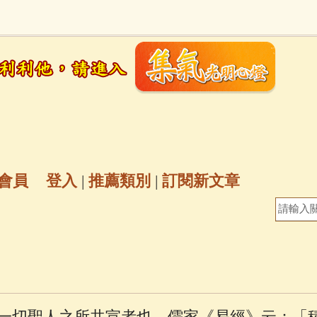
地藏經
(225)
臨終助念
(190)
文殊菩薩
(
7)
聖救度佛母(綠度母)
(144)
動物念佛往
放生護生
(133)
戒除邪淫
(129)
佛陀十
普陀山南海觀世音菩薩
(84)
會員
登入
|
推薦類別
|
訂閱新文章
密全身舍利寶篋印陀羅尼經
(81)
六字大明咒
(
69)
生活禪
(69)
大梵天王（四面佛）感應
三參
(57)
觀世音菩薩普門品
(54)
蓮花生大
一切聖人之所共宣者也。儒家《易經》云：「