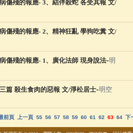
傷殘的報應- 3、結伴殺蛇 各受其報 文/
傷殘的報應- 2、精神狂亂 學狗吃糞 文/
-
傷殘的報應- 1、廣化法師 現身說法
明
-
三篇 殺生食肉的惡報 文/淨松居士
明空
最前頁
上一頁
55
56
57
58
59
60
61
62
63
64
下