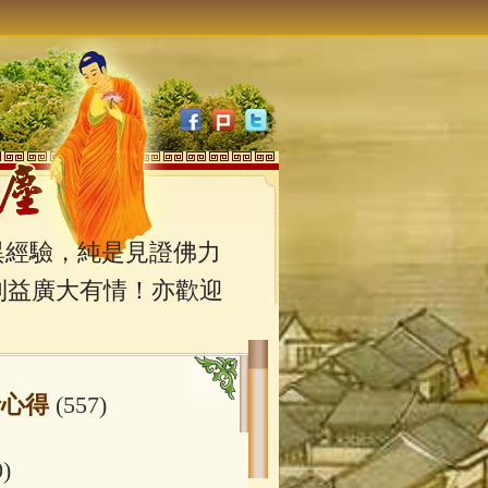
經驗，純是見證佛力
利益廣大有情！亦歡迎
行心得
(557)
0)