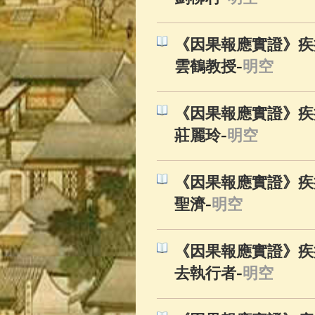
《因果報應實證》疾病
-
雲鶴教授
明空
《因果報應實證》疾病
-
莊麗玲
明空
《因果報應實證》疾病
-
聖濟
明空
《因果報應實證》疾病
-
去執行者
明空