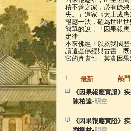
佛典故事
(37)
積不善之家，必有餘殃
失。」道家《太上成應
報應一法，確為世出世
簡單的說，「因果報應
定律。
本來佛經上以及我國歷
讀這些佛經與古書，既
它的真實性。其實因果
熱門
最新
《因果報應實證》疾病
-
陳柏達
明空
《因果報應實證》疾病
-
劉柳村
明空