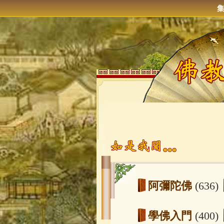
阿彌陀佛
(636)
學佛入門
(400)