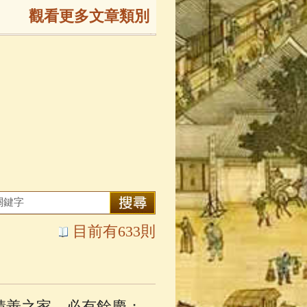
觀看更多文章類別
165)
生
(143)
大弟子傳
(127)
81)
大悲咒
(72)
目前有633則
錄
(61)
士
(47)
積善之家，必有餘慶；