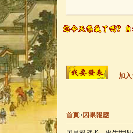
玉曆寶鈔
(236)
觀世音菩薩
(14
高僧故事
(141)
金山活佛
(109)
加入
一切如來心秘
釋迦牟尼佛傳
(
首頁
>
因果報應
善財童子五十
因果報應者，出生世間