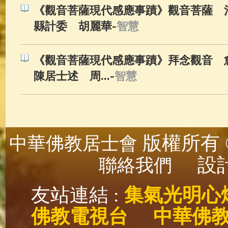
《觀音菩薩現代感應事蹟》觀音菩薩 治
-
縣計委 胡麗華
智慧
《觀音菩薩現代感應事蹟》拜念觀音 愈
-
陳居士述 周...
智慧
版權所有 ©
中華佛教居士會
設計
聯絡我們
友站連結 :
集氣光明心
佛教電視台
中華佛