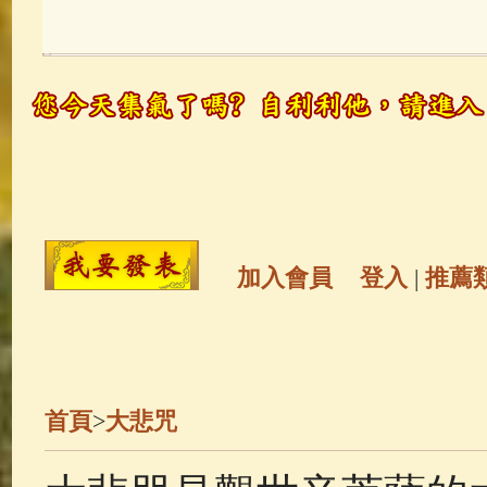
玉曆寶鈔
(236)
地藏經
(225)
觀世音菩薩
(147)
聖救度佛母(綠
高僧故事
(141)
放生護生
(133)
金山活佛
(109)
普陀山南海觀世
加入會員
登入
|
推薦
一切如來心秘密全身舍利寶篋印
釋迦牟尼佛傳
(69)
生活禪
(69)
首頁
>
大悲咒
善財童子五十三參
(57)
觀世音