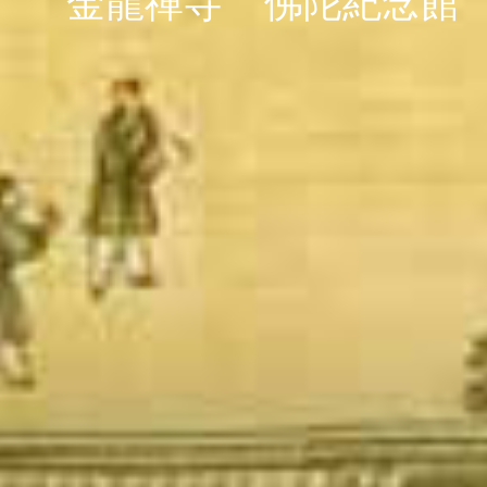
金龍禪寺
佛陀紀念館