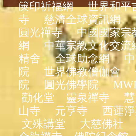
篋印祈福網
世界和平
寺
慈濟全球資訊網
圓光禪寺
中國國家宗
網
中華宗教文化交流
精舍
全球助念網
中
院
世界佛教僧伽會
院
圓光佛學院
MW
勸化堂
靈泉禪寺
慧
山寺
元亨寺
西蓮淨
文殊講堂
大慈佛社