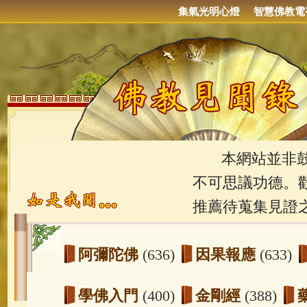
集氣光明心燈
智慧佛教電
本網站並非鼓吹
不可思議功德。
推薦待蒐集見證
阿彌陀佛
(636)
因果報應
(633)
學佛入門
(400)
金剛經
(388)