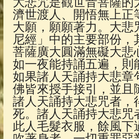
大悲咒是觀世音菩薩的
佛典故事
(37)
佛說療痔(腫瘤)
濟世渡人、開悟無上正
大願，願願著力。大悲
尼經」中的主要部份，
菩薩廣大圓滿無礙大悲
如一夜能持誦五遍，則
如果諸人天誦持大悲章
佛皆來授手接引，並且
諸人天誦持大悲咒者，
死。諸人天誦持大悲咒
此人毛髮衣服，餘風下
吹著身者，一切重罪惡