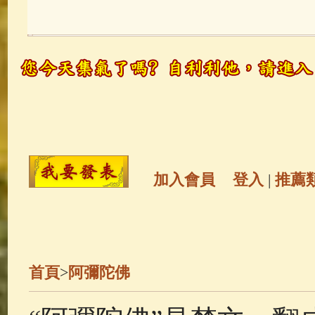
玉曆寶鈔
(236)
地藏經
(225)
觀世音菩薩
(147)
聖救度佛母(綠
高僧故事
(141)
放生護生
(133)
金山活佛
(109)
普陀山南海觀世
加入會員
登入
|
推薦
一切如來心秘密全身舍利寶篋印
釋迦牟尼佛傳
(69)
生活禪
(69)
首頁
>
阿彌陀佛
善財童子五十三參
(57)
觀世音