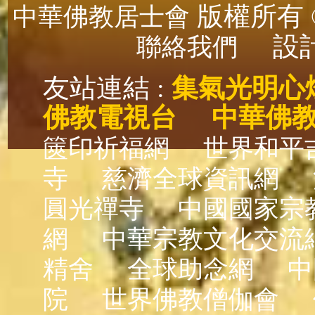
版權所有 ©
中華佛教居士會
設計
聯絡我們
友站連結 :
集氣光明心
佛教電視台
中華佛
篋印祈福網
世界和平
寺
慈濟全球資訊網
圓光禪寺
中國國家宗
網
中華宗教文化交流
精舍
全球助念網
中
院
世界佛教僧伽會