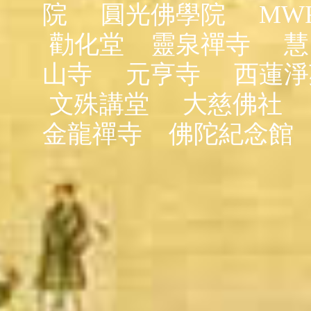
院
圓光佛學院
MW
勸化堂
靈泉禪寺
慧
山寺
元亨寺
西蓮淨
文殊講堂
大慈佛社
金龍禪寺
佛陀紀念館