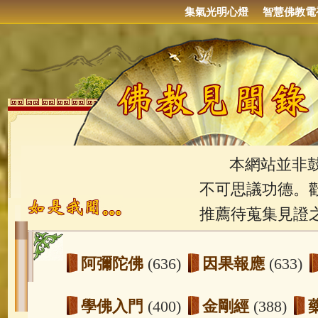
集氣光明心燈
智慧佛教電
本網站並非鼓吹
不可思議功德。
推薦待蒐集見證
阿彌陀佛
(636)
因果報應
(633)
學佛入門
(400)
金剛經
(388)