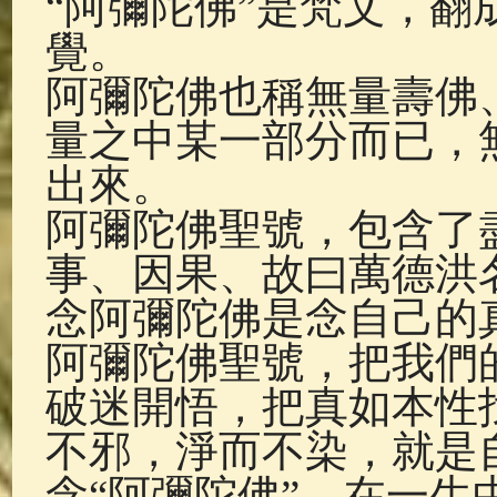
“阿彌陀佛”是梵文，
佛典故事
(37)
佛說療痔(腫瘤)
覺。
阿彌陀佛也稱無量壽佛
量之中某一部分而已，
出來。
阿彌陀佛聖號，包含了
事、因果、故曰萬德洪
念阿彌陀佛是念自己的
阿彌陀佛聖號，把我們
破迷開悟，把真如本性
不邪，淨而不染，就是
念“阿彌陀佛”，在一