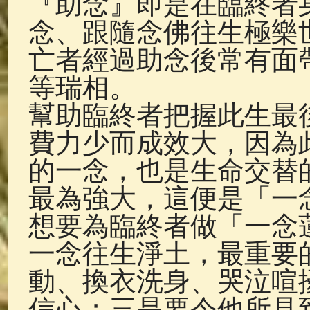
『助念』即是在臨終者
佛典故事
(37)
佛說療痔(腫瘤)
念、跟隨念佛往生極樂
亡者經過助念後常有面
等瑞相。
幫助臨終者把握此生最
費力少而成效大，因為
的一念，也是生命交替
最為強大，這便是「一
想要為臨終者做「一念
一念往生淨土，最重要
動、換衣洗身、哭泣喧
信心；三是要令他所見