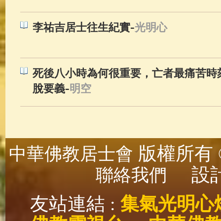
-
李祐吉居士往生紀實
光明心
死後八小時為何很重要，亡者最痛苦時
-
脫要義
明空
版權所有 ©
中華佛教居士會
設計
聯絡我們
友站連結 :
集氣光明心