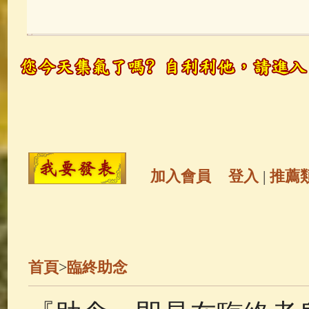
玉曆寶鈔
(236)
地藏經
(225)
觀世音菩薩
(147)
聖救度佛母(綠
高僧故事
(141)
放生護生
(133)
金山活佛
(109)
普陀山南海觀世
加入會員
登入
|
推薦
一切如來心秘密全身舍利寶篋印
釋迦牟尼佛傳
(69)
生活禪
(68)
首頁
>
臨終助念
善財童子五十三參
(57)
觀世音