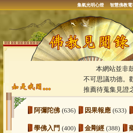
集氣光明心燈
智慧佛教電
本網站並非鼓吹
不可思議功德。
推薦待蒐集見證
阿彌陀佛
(636)
因果報應
(633)
學佛入門
(400)
金剛經
(388)