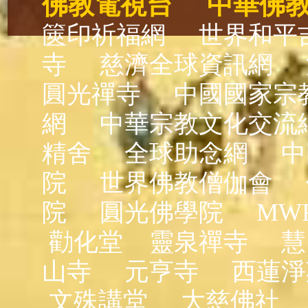
佛教電視台
中華佛
篋印祈福網
世界和平
寺
慈濟全球資訊網
圓光禪寺
中國國家宗
網
中華宗教文化交流
精舍
全球助念網
中
院
世界佛教僧伽會
院
圓光佛學院
MW
勸化堂
靈泉禪寺
慧
山寺
元亨寺
西蓮淨
文殊講堂
大慈佛社