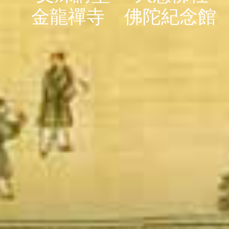
金龍禪寺
佛陀紀念館