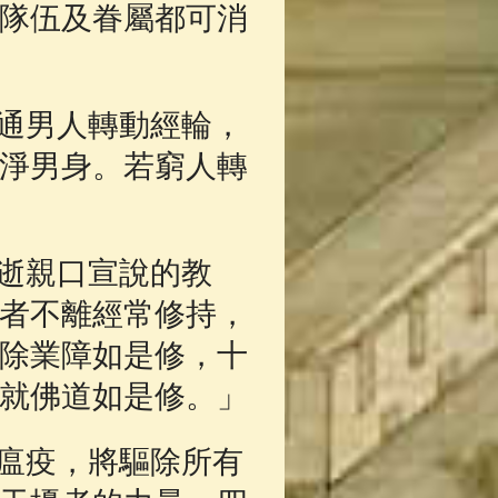
隊伍及眷屬都可消
通男人轉動經輪，
淨男身。若窮人轉
逝親口宣說的教
者不離經常修持，
除業障如是修，十
就佛道如是修。」
瘟疫，將驅除所有