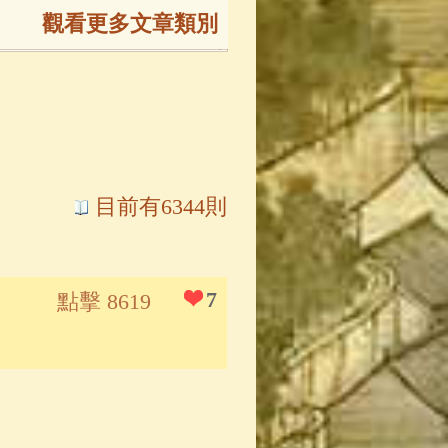
觀看更多文章類別
165)
生
(143)
大弟子傳
(127)
目前有6344則
81)
大悲咒
(72)
7
點擊 8619
錄
(61)
士
(47)