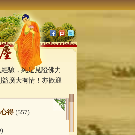
經驗，純是見證佛力
利益廣大有情！亦歡迎
行心得
(557)
0)