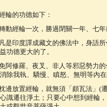
佛說療痔(腫瘤)病經
(27)
助念機 App
(3)
經輪的功德如下：
轉動經輪一次，勝過閉關一年、七年
凡是印度譯成藏文的佛法中，身語所
益功德更大的了。
免阿修羅、夜叉、非人等邪惡勢力的
消除我執、驕慢、瞋怒、無明等內在
枕邊放置經輪，就無須「頗瓦法」(遷
心識遷往淨土；只要心中想到經輪，
土或觀世音菩薩淨土。