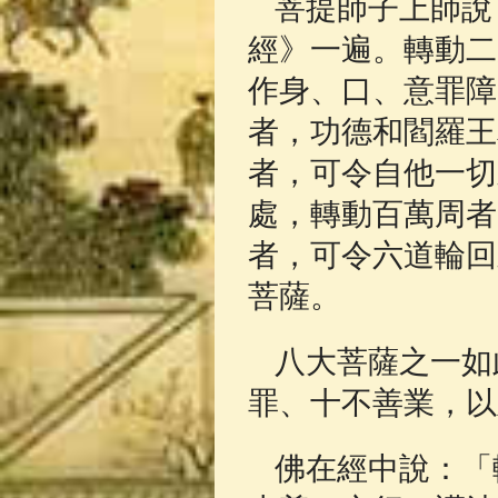
菩提師子上師說
經》一遍。轉動二
作身、口、意罪障
者，功德和閻羅王
者，可令自他一切
處，轉動百萬周者
者，可令六道輪回
菩薩。
八大菩薩之一如
罪、十不善業，以
佛在經中說：「