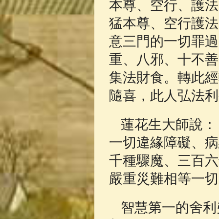
本尊、空行、護法
猛本尊、空行護法
意三門的一切罪過
重、八邪、十不善
集法財食。轉此經
隨喜，此人弘法利
蓮花生大師說：
一切違緣障礙、病
千種驟魔、三百六
嚴重災難相等一切
智慧第一的舍利