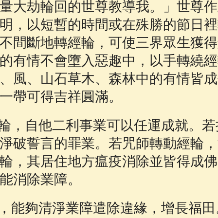
量大劫輪回的世尊教導我。」世尊作
明，以短暫的時間或在殊勝的節日裡
不間斷地轉經輪，可使三界眾生獲得
的有情不會墮入惡趣中，以手轉繞經
、風、山石草木、森林中的有情皆成
一帶可得吉祥圓滿。
輪，自他二利事業可以任運成就。若
淨破誓言的罪業。若咒師轉動經輪，
輪，其居住地方瘟疫消除並皆得成佛
能消除業障。
，能夠清淨業障遣除違緣，增長福田