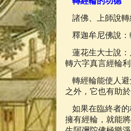
轉經輪的功德
佛典故事
(37)
諸佛、上師說轉
釋迦牟尼佛說：
蓮花生大士說：
轉六字真言經輪利
轉經輪能使人避
之外，它也有助於
如果在臨終者的
擁有經輪，就能將
生阿彌陀佛極樂淨