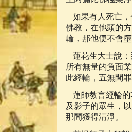
如果有人死亡，
佛教，在他頭的方
輪，那他便不會墮
蓮花生大士說：
所有無量的負面業
此經輪，五無間罪
蓮師教言經輪的
及影子的眾生，以
那間獲得清淨。