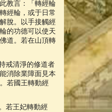
此教言：「轉經輪
轉經輪，或于日常
解脫。以手接觸經
輪的功德可以使天
佛道。若在山頂轉
持戒清淨的修道者
能消除業障面見本
。若國王轉動經
。若王妃轉動經