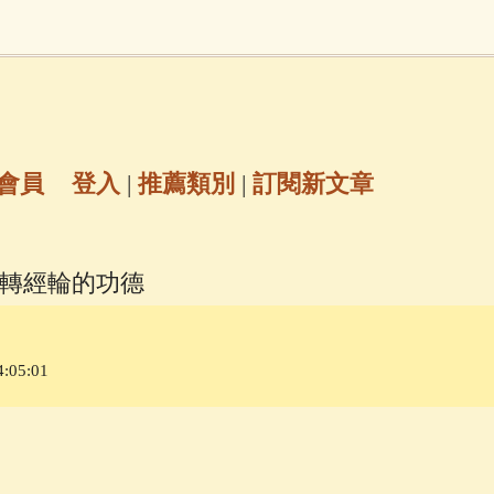
地藏經
(225)
臨終助念
(190)
文殊菩薩
(
7)
聖救度佛母(綠度母)
(144)
動物念佛往
放生護生
(133)
戒除邪淫
(129)
佛陀十
會員
登入
|
推薦類別
|
訂閱新文章
普陀山南海觀世音菩薩
(84)
 轉經輪的功德
密全身舍利寶篋印陀羅尼經
(81)
六字大明咒
(
:05:01
69)
生活禪
(69)
大梵天王（四面佛）感應
三參
(57)
觀世音菩薩普門品
(54)
蓮花生大