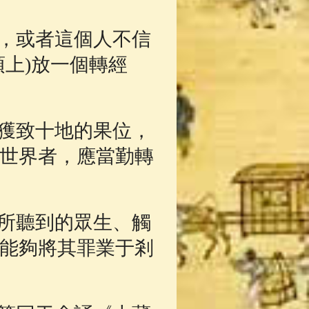
，或者這個人不信
上)放一個轉經
獲致十地的果位，
世界者，應當勤轉
所聽到的眾生、觸
能夠將其罪業于剎