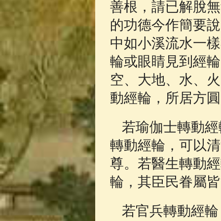
善根，請已解脫無
的功德今作簡要說
中如小溪流水一樣
輪或眼睛見到經輪
空、大地、水、火
動經輪，所居方圓
若瑜伽士轉動經
轉動經輪，可以清
尊。若醫生轉動經
輪，其臣民眷屬皆
若官兵轉動經輪