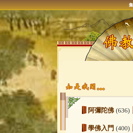
阿彌陀佛
(636)
學佛入門
(400)