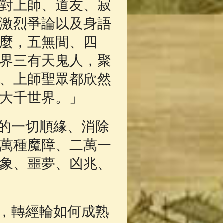
對上師、道友、寂
激烈爭論以及身語
麼，五無間、四
界三有天鬼人，聚
、上師聖眾都欣然
大千世界。」
的一切順緣、消除
萬種魔障、二萬一
象、噩夢、凶兆、
，轉經輪如何成熟