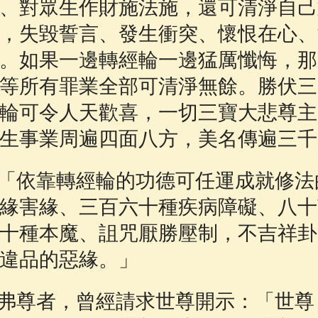
、對眾生作財施法施，還可清淨自己
，失毀誓言、發生衝突、懷恨在心、
。如果一邊轉經輪一邊猛厲懺悔，那
等所有罪業全部可清淨無餘。勝伏三
輪可令人天歡喜，一切三寶大悲尊主
生事業周遍四面八方，美名傳遍三千
「依靠轉經輪的功德可任運成就修法
緣害緣、三百六十種疾病障礙、八十
十種本魔、詛咒厭勝壓制，不吉祥卦
違品的惡緣。」
弗尊者，曾經請求世尊開示：「世尊