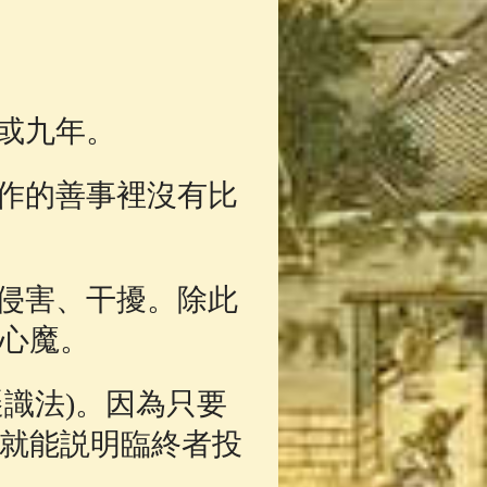
或九年。
作的善事裡沒有比
侵害、干擾。除此
心魔。
識法)。因為只要
就能説明臨終者投