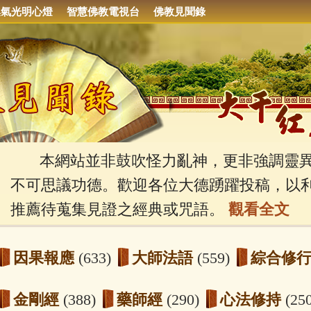
集氣光明心燈
智慧佛教電視台
佛教見聞錄
本網站並非鼓吹怪力亂神，更非強調靈異
不可思議功德。歡迎各位大德踴躍投稿，以
推薦待蒐集見證之經典或咒語。
觀看全文
因果報應
(633)
大師法語
(559)
綜合修
金剛經
(388)
藥師經
(290)
心法修持
(25