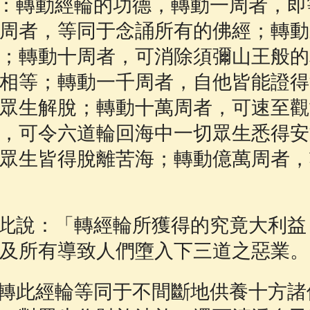
：轉動經輪的功德，轉動一周者，即
周者，等同于念誦所有的佛經；轉動
；轉動十周者，可消除須彌山王般的
相等；轉動一千周者，自他皆能證得
眾生解脫；轉動十萬周者，可速至觀
，可令六道輪回海中一切眾生悉得安
眾生皆得脫離苦海；轉動億萬周者，
此說：「轉經輪所獲得的究竟大利益
及所有導致人們墮入下三道之惡業。
轉此經輪等同于不間斷地供養十方諸