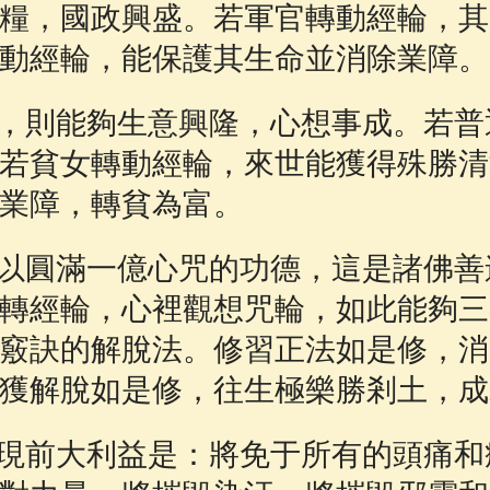
糧，國政興盛。若軍官轉動經輪，其
動經輪，能保護其生命並消除業障。
，則能夠生意興隆，心想事成。若普
若貧女轉動經輪，來世能獲得殊勝清
業障，轉貧為富。
以圓滿一億心咒的功德，這是諸佛善
轉經輪，心裡觀想咒輪，如此能夠三
竅訣的解脫法。修習正法如是修，消
獲解脫如是修，往生極樂勝剎土，成
現前大利益是：將免于所有的頭痛和