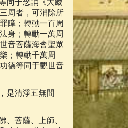
等同于念誦《大藏
三周者，可消除所
罪障；轉動一百周
法身；轉動一萬周
世音菩薩海會聖眾
樂；轉動千萬周
功德等同于觀世音
，是清淨五無間
佛、菩薩、上師、