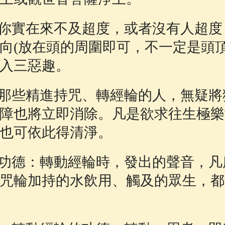
你實在來不及超度，或者沒有人超度
向(放在頭的周圍即可，不一定是頭頂
入三惡趣。
那些精進持咒、轉經輪的人，無疑將
障也將立即消除。凡是欲求往生極樂
也可依此得清淨。
功德：轉動經輪時，發出的聲音，凡
咒輪加持的水飲用、觸及的眾生，都