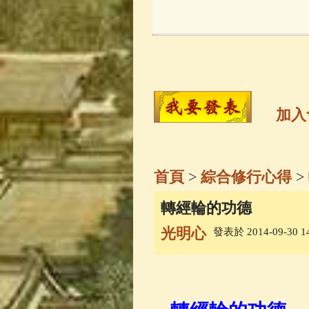
玉曆寶鈔
(236)
觀世音菩薩
(14
高僧故事
(141)
加入
金山活佛
(109)
首頁
>
綜合修行心得
>
一切如來心秘
轉經輪的功德
光明心
發表於 2014-09-30 14
釋迦牟尼佛傳
(
善財童子五十