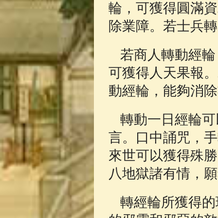
輪，可獲得圓滿資
除業障。若士兵轉
若商人轉動經輪
可獲得人天果報。
動經輪，能夠消除
轉動一日經輪可
言。口中誦咒，手
來世可以獲得殊勝
八地獄諸有情，願
轉經輪所獲得的