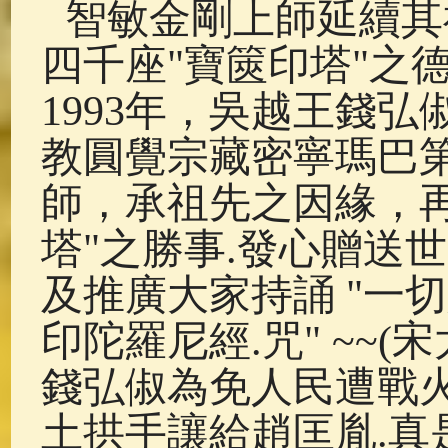
智敏金剛上師延續其
四千座"寶篋印塔"之
1993年，吳越王錢
教圓覺宗藏密寧瑪巴
師，承祖先之因緣，
塔"之勝事.發心贈送世
及推廣大家持誦 "一
印陀羅尼經.咒" ~~
錢弘俶為免人民遭戰火
土拱手讓給趙匡胤.真