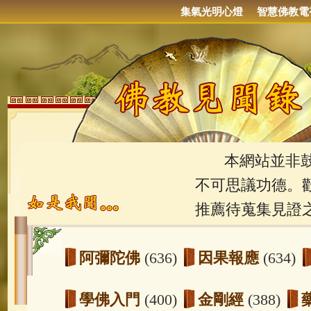
集氣光明心燈
智慧佛教電
本網站並非鼓吹
不可思議功德。
推薦待蒐集見證
阿彌陀佛
(636)
因果報應
(634)
學佛入門
(400)
金剛經
(388)