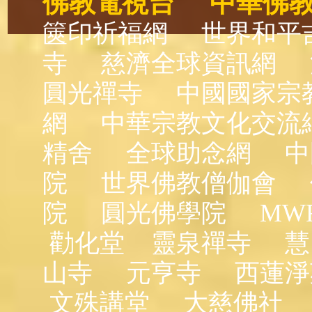
佛教電視台
中華佛
篋印祈福網
世界和平
寺
慈濟全球資訊網
圓光禪寺
中國國家宗
網
中華宗教文化交流
精舍
全球助念網
中
院
世界佛教僧伽會
院
圓光佛學院
MW
勸化堂
靈泉禪寺
慧
山寺
元亨寺
西蓮淨
文殊講堂
大慈佛社