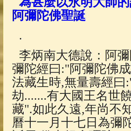
為甚麼以永明大師的
佛典故事
(38)
佛說療痔(腫瘤)
阿彌陀佛聖誕
.
李炳南大德說：阿彌
彌陀經曰:"阿彌陀佛成
法藏生時,無量壽經曰
劫.......有大國王名世
藏".如此久遠,年尚不
曆十一月十七日為彌陀