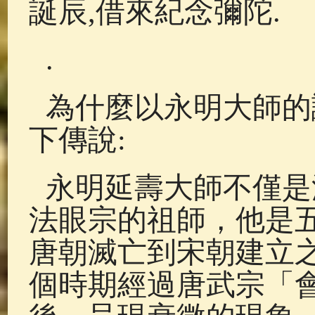
誕辰,借來紀念彌陀.
.
為什麼以永明大師的
下傳說:
永明延壽大師不僅是
法眼宗的祖師，他是
唐朝滅亡到宋朝建立
個時期經過唐武宗「