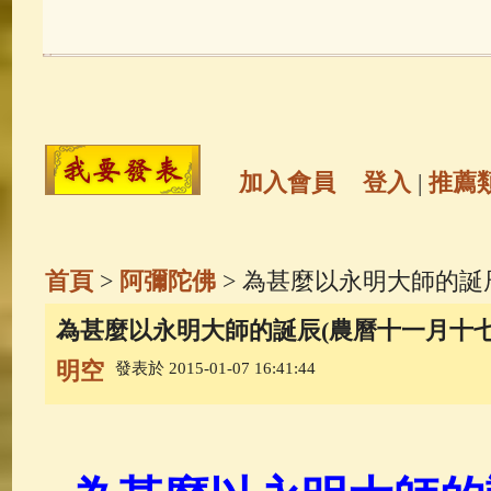
玉曆寶鈔
(236)
地藏經
(225)
觀世音菩薩
(146)
聖救度佛母(綠
高僧故事
(142)
放生護生
(133)
加入會員
登入
|
推薦
金山活佛
(109)
普陀山南海觀世
首頁
>
阿彌陀佛
> 為甚麼以永明大師的誕
一切如來心秘密全身舍利寶篋印
為甚麼以永明大師的誕辰(農曆十一月十
明空
發表於 2015-01-07 16:41:44
生活禪
(70)
釋迦牟尼佛傳
(69)
善財童子五十三參
(57)
觀世音