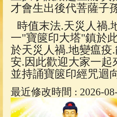
才會生出後代菩薩子孫.
時值末法.天災人禍.
一"寶篋印大塔"鎮於
於天災人禍.地變瘟疫
安.因此歡迎大家一起
並持誦寶篋印經咒迴
最近修改時間 : 2026-08-0