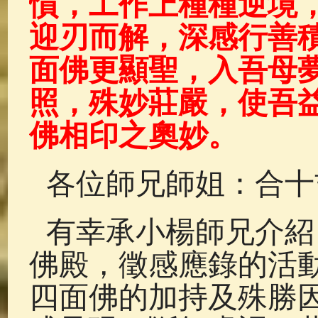
慣，工作上種種逆境
迎刃而解，深感行善
面佛更顯聖，入吾母
照，殊妙莊嚴，使吾
佛相印之奧妙。
各位師兄師姐：合十
有幸承小楊師兄介紹
佛殿，徵感應錄的活
四面佛的加持及殊勝