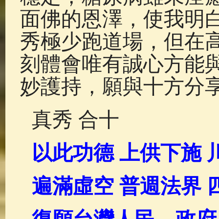
面佛的恩澤，使我明
秀極少跑道場，但在
刻體會唯有誠心方能
妙護持，願與十方分
真秀 合十
以此功德
上供下施
遍滿虛空
普週法界