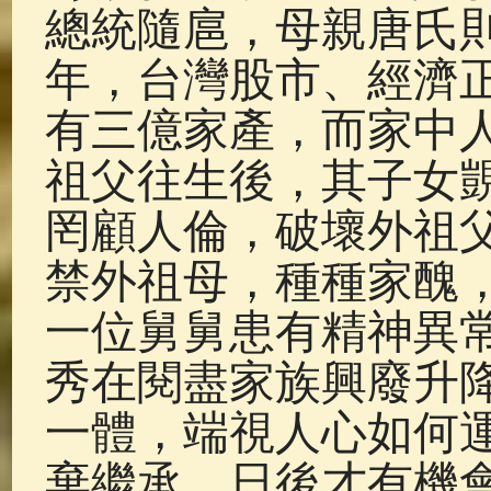
總統隨扈，母親唐氏則
年，台灣股市、經濟
有三億家產，而家中
祖父往生後，其子女
罔顧人倫，破壞外祖
禁外祖母，種種家醜
一位舅舅患有精神異
秀在閱盡家族興廢升
一體，端視人心如何
棄繼承，日後才有機