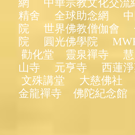
網
中華宗教文化交流
精舍
全球助念網
中
院
世界佛教僧伽會
院
圓光佛學院
MW
勸化堂
靈泉禪寺
慧
山寺
元亨寺
西蓮淨
文殊講堂
大慈佛社
金龍禪寺
佛陀紀念館