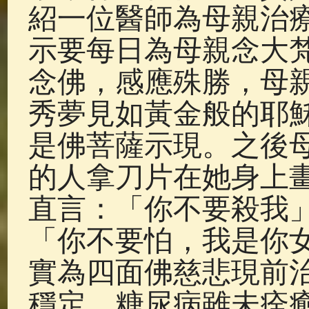
紹一位醫師為母親治
示要每日為母親念大
念佛，感應殊勝，母
秀夢見如黃金般的耶
是佛菩薩示現。之後
的人拿刀片在她身上
直言：「你不要殺我
「你不要怕，我是你
實為四面佛慈悲現前
穩定，糖尿病雖未痊