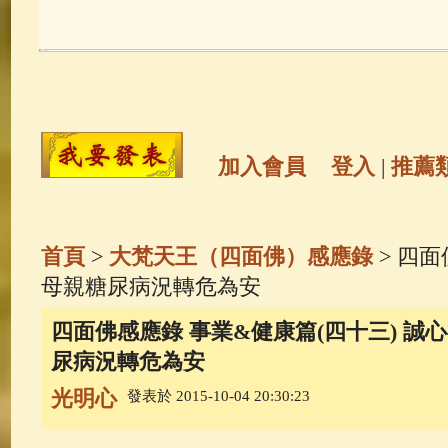
玉曆寶鈔
(236)
地藏經
(225)
觀世音菩薩
(147)
聖救度佛母(綠
高僧故事
(141)
放生護生
(133)
加入會員
登入
|
推薦
金山活佛
(109)
普陀山南海觀世
首頁
>
大梵天王（四面佛）感應錄
> 四
一切如來心秘密全身舍利寶篋印
母親糖尿病況轉危為安
四面佛感應錄 事業&健康篇(四十三) 誠
釋迦牟尼佛傳
(69)
生活禪
(69)
尿病況轉危為安
光明心
發表於 2015-10-04 20:30:23
善財童子五十三參
(57)
觀世音