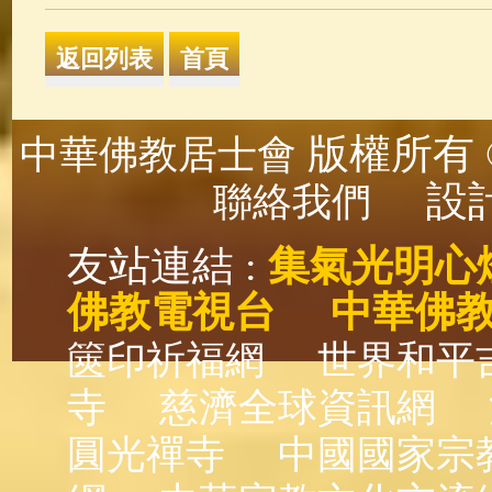
版權所有 ©
中華佛教居士會
設計
聯絡我們
友站連結 :
集氣光明心
佛教電視台
中華佛
篋印祈福網
世界和平
寺
慈濟全球資訊網
圓光禪寺
中國國家宗