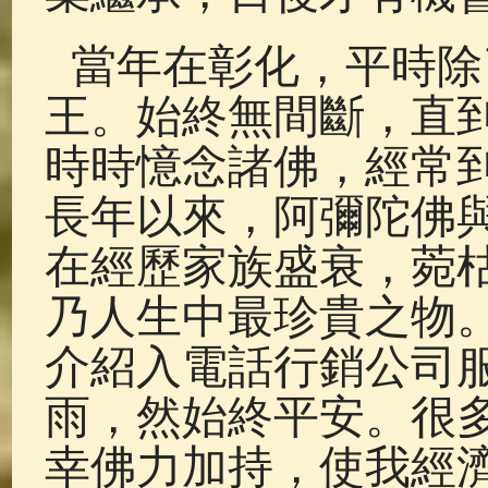
當年在彰化，平時除
王。始終無間斷，直
時時憶念諸佛，經常
長年以來，阿彌陀佛
在經歷家族盛衰，菀
乃人生中最珍貴之物
介紹入電話行銷公司
雨，然始終平安。很
幸佛力加持，使我經