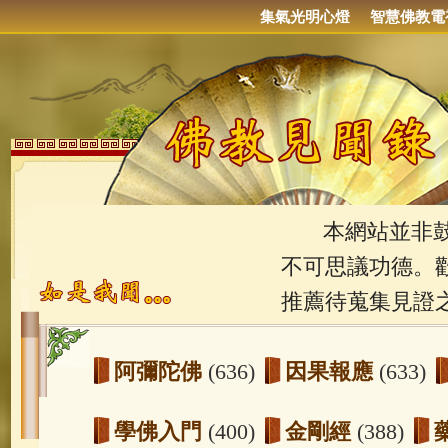
集氣光明心燈
智慧佛教電
本網站並非鼓吹
不可思議功德。
推薦待蒐集見證
阿彌陀佛
(636)
因果報應
(633)
學佛入門
(400)
金剛經
(388)