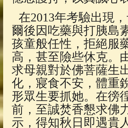
在2013年考驗出現
爾後因吃藥與打胰島
孩童般任性，拒絕服
高，甚至險些休克。
求母親對於佛菩薩生
化，寢食不安，體重
形眾生要抓她。在徬
前，至誠焚香懇求佛
示，得知秋日即遇貴