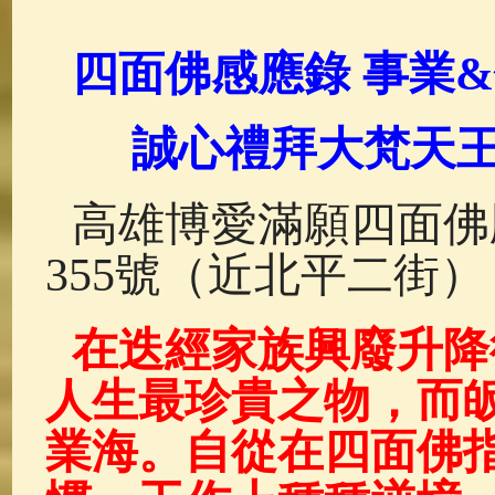
佛典故事
(37)
佛說療痔(腫瘤)
四面佛感應錄 事業&
誠心禮拜大梵天王
高雄博愛滿願四面佛
355號（近北平二街）
在迭經家族
興廢升降
人生最珍貴之物，而
業海。自從在四面佛