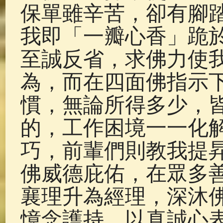
保單雖辛苦，卻有腳
我即「一瓣心香」跪
至誠反省，求佛力使
為，而在四面佛指示
慣，無論所得多少，
的，工作困境一一化
巧，前輩們則教我提
佛威德庇佑，在眾多
襄理升為經理，深沐
憶念護持，以真誠心