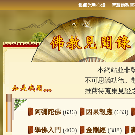
集氣光明心燈
智慧佛教電
本網站並非鼓吹
不可思議功德。
推薦待蒐集見證
阿彌陀佛
(636)
因果報應
(633)
學佛入門
(400)
金剛經
(388)