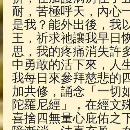
耐，苦極呼天，內心
是我？能外出後，我
王，祈求祂讓我早日
思，我的疼痛消失許
中勇敢的活下來，人
我每日來參拜慈悲的
加共修，誦念「一切
陀羅尼經」，在經文
喜捨四無量心庇佑之