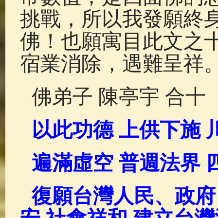
挑戰，所以我發願終
佛！也願寓目此文之
宿業消除，遇難呈祥
佛弟子 陳亭宇 合十
以此功德
上供下施
遍滿虛空
普週法界
復願台灣人民、政府