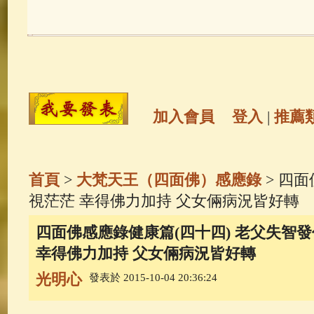
玉曆寶鈔
(236)
地藏經
(225)
觀世音菩薩
(147)
聖救度佛母(綠
高僧故事
(141)
放生護生
(133)
加入會員
登入
|
推薦
金山活佛
(109)
普陀山南海觀世
首頁
>
大梵天王（四面佛）感應錄
> 四
一切如來心秘密全身舍利寶篋印
視茫茫 幸得佛力加持 父女倆病況皆好轉
四面佛感應錄健康篇(四十四) 老父失智
釋迦牟尼佛傳
(69)
生活禪
(69)
幸得佛力加持 父女倆病況皆好轉
光明心
發表於 2015-10-04 20:36:24
善財童子五十三參
(57)
觀世音