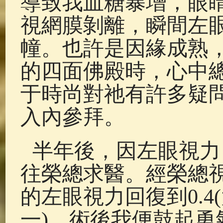
導致我血糖暴增，眼
視網膜剝離，瞬間左眼
幢。也許是因緣成熟
的四面佛殿時，心中
于時尚對祂有許多疑
入內參拜。
半年後，因左眼視力
往榮總求醫。經榮總
的左眼視力回復到0.
一)，術後我便鼓起勇