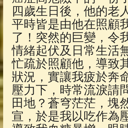
四歲生日後，他的老
平時皆是由他在照顧
了！突然的巨變，令
情緒起伏及日常生活
忙疏於照顧他，導致
狀況，實讓我疲於奔
壓力下，時常流淚請
田地？蒼穹茫茫，塊
宣，於是我以吃作為