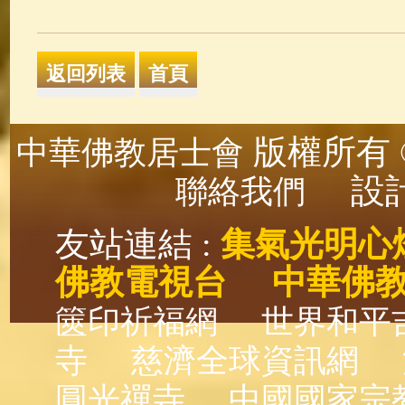
版權所有 ©
中華佛教居士會
設計
聯絡我們
友站連結 :
集氣光明心
佛教電視台
中華佛
篋印祈福網
世界和平
寺
慈濟全球資訊網
圓光禪寺
中國國家宗