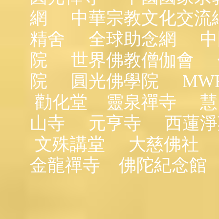
網
中華宗教文化交流
精舍
全球助念網
中
院
世界佛教僧伽會
院
圓光佛學院
MW
勸化堂
靈泉禪寺
慧
山寺
元亨寺
西蓮淨
文殊講堂
大慈佛社
金龍禪寺
佛陀紀念館