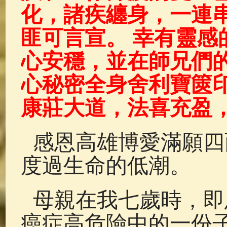
化，諸疾纏身，
一連
匪可言宣。 幸有靈感
心安穩，並在師兄們
心秘密全身舍利寶篋
康莊大道，法喜充盈
感恩高雄博愛滿願四
度過生命的低潮。
母親在我七歲時，即
癌症高危險中的一份