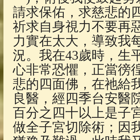
請求保佑，求慈悲的
祈求自身視力不要再
力實在太大，導致我
況。我在43歲時，生
心非常恐懼，正當徬
悲的四面佛，在祂給
良醫，經四季台安醫
百分之四十以上是子
做全子宮切除術；因