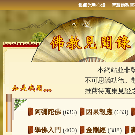
集氣光明心燈
智慧佛教電
本網站並非鼓吹
不可思議功德。
推薦待蒐集見證
阿彌陀佛
(636)
因果報應
(633)
學佛入門
(400)
金剛經
(388)