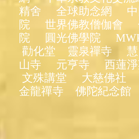
精舍
全球助念網
中
院
世界佛教僧伽會
院
圓光佛學院
MW
勸化堂
靈泉禪寺
慧
山寺
元亨寺
西蓮淨
文殊講堂
大慈佛社
金龍禪寺
佛陀紀念館