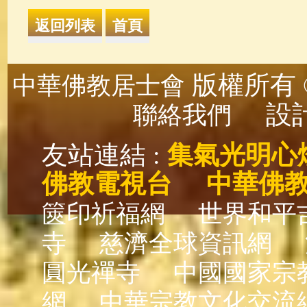
版權所有 ©
中華佛教居士會
設計
聯絡我們
友站連結 :
集氣光明心
佛教電視台
中華佛
篋印祈福網
世界和平
寺
慈濟全球資訊網
圓光禪寺
中國國家宗
網
中華宗教文化交流