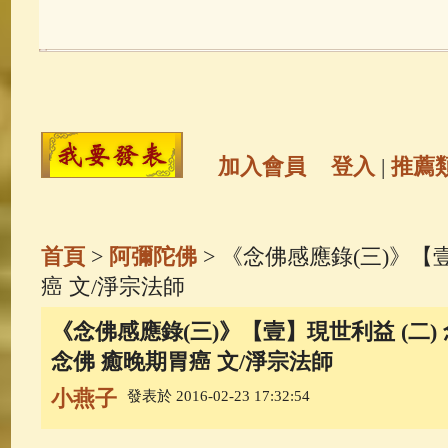
玉曆寶鈔
(236)
地藏經
(225)
觀世音菩薩
(147)
聖救度佛母(綠
高僧故事
(141)
放生護生
(133)
加入會員
登入
|
推薦
金山活佛
(109)
普陀山南海觀世
首頁
>
阿彌陀佛
> 《念佛感應錄(三)》【壹
一切如來心秘密全身舍利寶篋印
癌 文/淨宗法師
《念佛感應錄(三)》【壹】現世利益 (二) 
釋迦牟尼佛傳
(69)
生活禪
(69)
念佛 癒晚期胃癌 文/淨宗法師
小燕子
發表於 2016-02-23 17:32:54
善財童子五十三參
(57)
觀世音