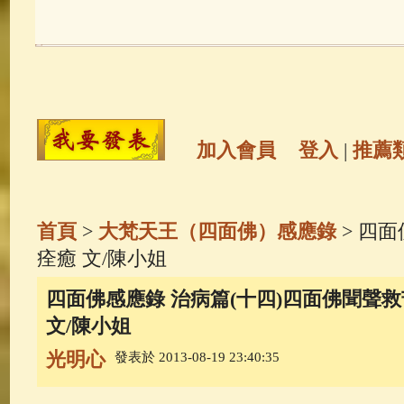
玉曆寶鈔
(236)
地藏經
(225)
觀世音菩薩
(147)
聖救度佛母(綠
高僧故事
(141)
放生護生
(133)
加入會員
登入
|
推薦
金山活佛
(109)
普陀山南海觀世
首頁
>
大梵天王（四面佛）感應錄
> 四
一切如來心秘密全身舍利寶篋印
痊癒 文/陳小姐
四面佛感應錄 治病篇(十四)四面佛聞聲救
釋迦牟尼佛傳
(69)
生活禪
(68)
文/陳小姐
光明心
發表於 2013-08-19 23:40:35
善財童子五十三參
(57)
觀世音