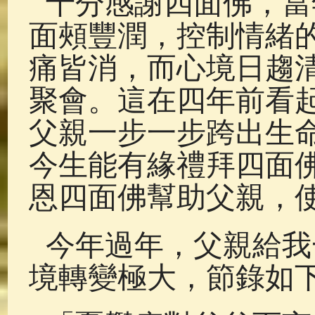
十分感謝四面佛，當
面頰豐潤，控制情緒
痛皆消，而心境日趨
聚會。這在四年前看
父親一步一步跨出生
今生能有緣禮拜四面
恩四面佛幫助父親，
今年過年，父親給我
境轉變極大，節錄如