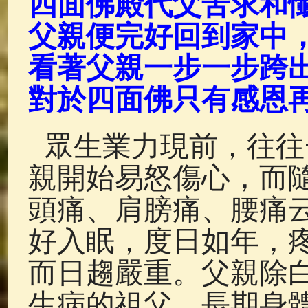
四面佛殿代父苦求和
父親便完好回到家中
看著父親
一步一步跨
對於四面佛只有感恩
眾生業力現前，往往一
親開始易怒傷心，而
頭痛、肩膀痛、腰痛
好入眠，度日如年，
而日趨嚴重。父親除
生病的祖父，長期身