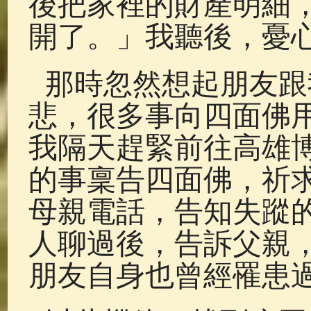
後把家裡的財產明細
開了。」我聽後，憂
那時忽然想起朋友跟
悲，很多事向四面佛
我隔天趕緊前往高雄
的事稟告四面佛，祈
母親電話，告知失蹤
人聊過後，告訴父親
朋友自身也曾經罹患