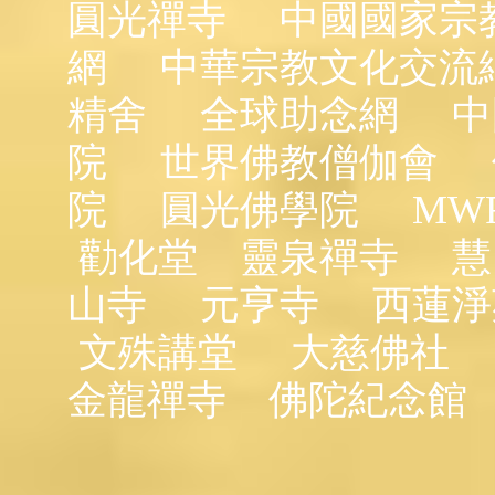
圓光禪寺
中國國家宗
網
中華宗教文化交流
精舍
全球助念網
中
院
世界佛教僧伽會
院
圓光佛學院
MW
勸化堂
靈泉禪寺
慧
山寺
元亨寺
西蓮淨
文殊講堂
大慈佛社
金龍禪寺
佛陀紀念館