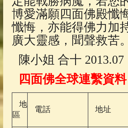
定能戰勝病魔，若您
博愛滿願四面佛殿懺
懺悔，亦能得佛力加
廣大靈感，聞聲救苦
陳小姐 合十 2013.07
四面佛全球連繫資料
地
電話
地址
區