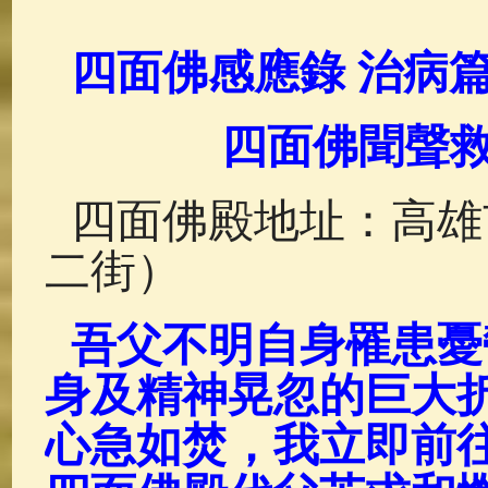
佛典故事
(37)
佛說療痔(腫瘤)
四面佛感應錄 治病
四面佛聞聲救
四面佛殿地址：高雄
二街）
吾父不明自身罹患憂
身及精神晃忽的巨大
心急如焚，我立即前