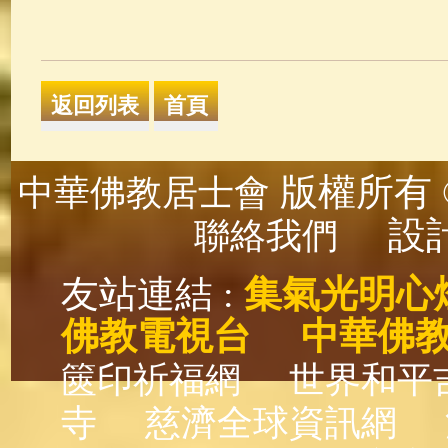
版權所有 ©
中華佛教居士會
設計
聯絡我們
友站連結 :
集氣光明心
佛教電視台
中華佛
篋印祈福網
世界和平
寺
慈濟全球資訊網