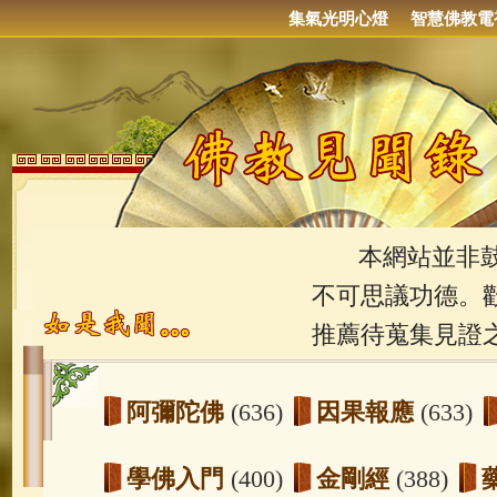
集氣光明心燈
智慧佛教電
本網站並非鼓吹
不可思議功德。
推薦待蒐集見證
阿彌陀佛
(636)
因果報應
(633)
學佛入門
(400)
金剛經
(388)