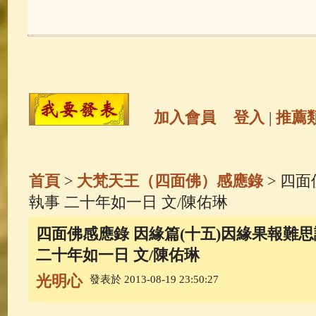
玉曆寶鈔
(236)
地藏經
(225)
觀世音菩薩
(147)
聖救度佛母(綠
高僧故事
(141)
放生護生
(133)
加入會員
登入
|
推薦
金山活佛
(109)
普陀山南海觀世
首頁
>
大梵天王（四面佛）感應錄
> 四
一切如來心秘密全身舍利寶篋印
執事 二十年如一日 文/陳佑琳
四面佛感應錄 因緣篇(十五)因緣果報難思
釋迦牟尼佛傳
(69)
生活禪
(68)
二十年如一日 文/陳佑琳
光明心
發表於 2013-08-19 23:50:27
善財童子五十三參
(57)
觀世音