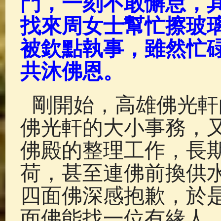
門，一刻不敢懈怠，
找來周女士幫忙擦玻
被欽點執事，雖然忙
共沐佛恩。
剛開始，高雄佛光軒
佛光軒的大小事務，
佛殿的整理工作，長
荷，甚至連佛前換供
四面佛深感抱歉，於
面佛能找一位有緣人