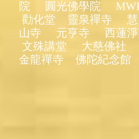
院
圓光佛學院
MW
勸化堂
靈泉禪寺
慧
山寺
元亨寺
西蓮淨
文殊講堂
大慈佛社
金龍禪寺
佛陀紀念館