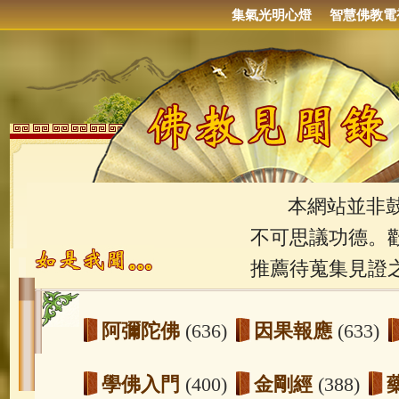
集氣光明心燈
智慧佛教電
本網站並非鼓吹
不可思議功德。
推薦待蒐集見證
阿彌陀佛
(636)
因果報應
(633)
學佛入門
(400)
金剛經
(388)