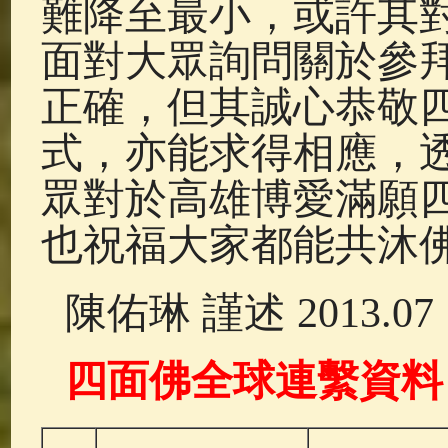
難降至最小，或許其
面對大眾詢問關於參
正確，但其誠心恭敬
式，亦能求得相應，
眾對於高雄博愛滿願
也祝福大家都能共沐
陳佑琳 謹述 2013.07
四面佛全球連繫資料