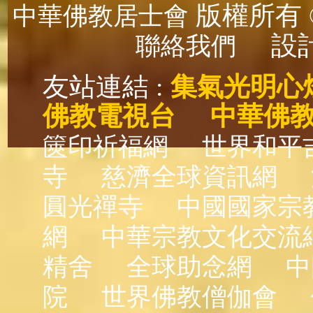
版權所有 ©
中華佛教居士會
設計
聯絡我們
友站連結 :
集氣光明心
佛教電視台
中華佛
篋印祈福網
世界和平
寺
慈濟全球資訊網
圓光禪寺
中國國家宗
網
中華宗教文化交流
精舍
全球助念網
中
院
世界佛教僧伽會