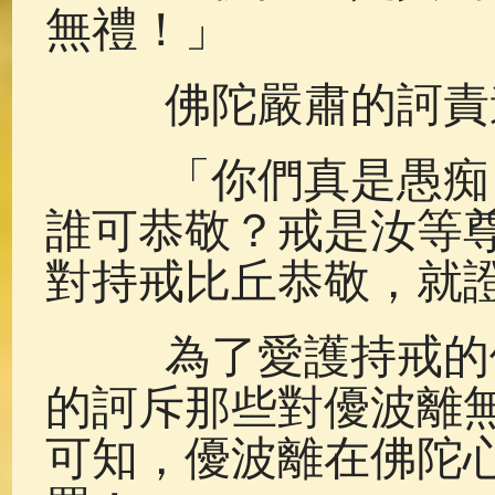
無禮！」
佛陀嚴肅的訶責
「你們真是愚痴，
誰可恭敬？戒是汝等
對持戒比丘恭敬，就
為了愛護持戒的優
的訶斥那些對優波離
可知，優波離在佛陀