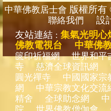
版權所有 ©
中華佛教居士會
設計
聯絡我們
友站連結 :
集氣光明心
佛教電視台
中華佛
篋印祈福網
世界和平
寺
慈濟全球資訊網
圓光禪寺
中國國家宗
網
中華宗教文化交流
精舍
全球助念網
中
院
世界佛教僧伽會