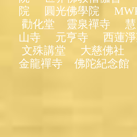
院
圓光佛學院
MW
勸化堂
靈泉禪寺
慧
山寺
元亨寺
西蓮淨
文殊講堂
大慈佛社
金龍禪寺
佛陀紀念館