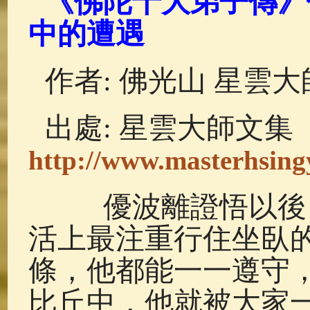
《佛陀十大弟子傳》優
佛典故事
(37)
佛說療痔(腫瘤)
中的遭遇
作者: 佛光山 星雲大
出處: 星雲大師文集
http://www.masterhsingy
優波離證悟以後，
活上最注重行住坐臥
條，他都能一一遵守
比丘中，他就被大家