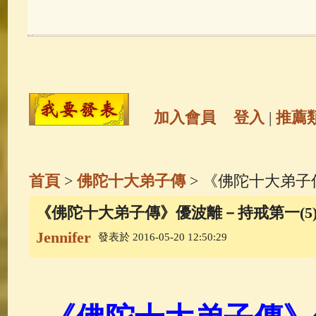
玉曆寶鈔
(236)
地藏經
(225)
觀世音菩薩
(146)
聖救度佛母(綠
高僧故事
(142)
放生護生
(133)
加入會員
登入
|
推薦
金山活佛
(109)
普陀山南海觀世
首頁
>
佛陀十大弟子傳
> 《佛陀十大弟子
一切如來心秘密全身舍利寶篋印
《佛陀十大弟子傳》優波離－持戒第一(5
Jennifer
發表於 2016-05-20 12:50:29
生活禪
(70)
釋迦牟尼佛傳
(69)
善財童子五十三參
(57)
觀世音