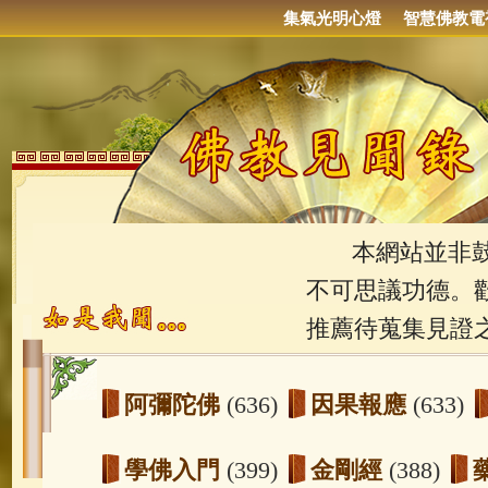
集氣光明心燈
智慧佛教電
本網站並非鼓吹
不可思議功德。
推薦待蒐集見證
阿彌陀佛
(636)
因果報應
(633)
學佛入門
(399)
金剛經
(388)