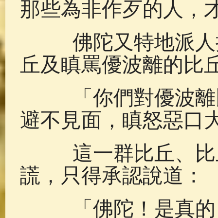
那些為非作歹的人，
佛陀又特地派人把
丘及瞋罵優波離的比
「你們對優波離比
避不見面，瞋怒惡口
這一群比丘、比丘
謊，只得承認說道：
「佛陀！是真的，