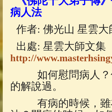
《佛陀十大弟子傳》優
佛典故事
(37)
佛說療痔(腫瘤)
病人法
作者: 佛光山 星雲大
出處: 星雲大師文集
http://www.masterhsingy
如何慰問病人？優
的解說過。
有病的時候，雖在