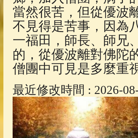
當然很苦，但從優波
不見得是苦事，因為
一福田，師長、師兄
的，從優波離對佛陀
僧團中可見是多麼重
最近修改時間 : 2026-08-0