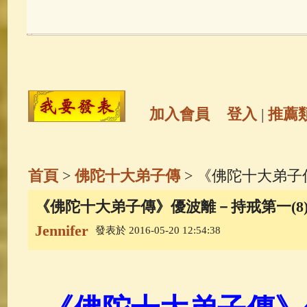
玉曆寶鈔
(236)
地藏經
(225)
觀世音菩薩
(146)
聖救度佛母(綠
高僧故事
(142)
放生護生
(133)
加入會員
登入
|
推薦
金山活佛
(109)
普陀山南海觀世
首頁
>
佛陀十大弟子傳
> 《佛陀十大弟子
一切如來心秘密全身舍利寶篋印
《佛陀十大弟子傳》優波離－持戒第一(8)
Jennifer
發表於 2016-05-20 12:54:38
生活禪
(70)
釋迦牟尼佛傳
(69)
善財童子五十三參
(57)
觀世音