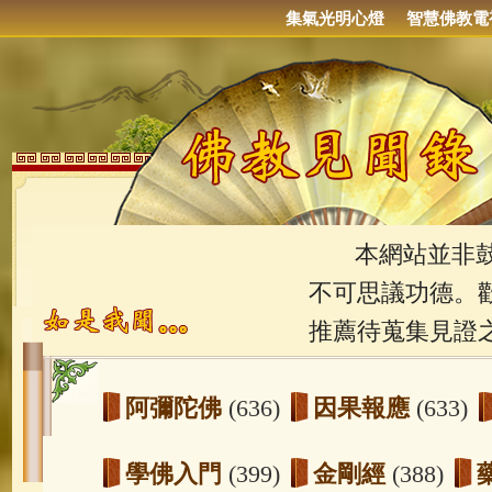
集氣光明心燈
智慧佛教電
本網站並非鼓吹
不可思議功德。
推薦待蒐集見證
阿彌陀佛
(636)
因果報應
(633)
學佛入門
(399)
金剛經
(388)