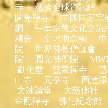
寺
慈濟全球資訊網
圓光禪寺
中國國家宗
網
中華宗教文化交流
精舍
全球助念網
中
院
世界佛教僧伽會
院
圓光佛學院
MW
勸化堂
靈泉禪寺
慧
山寺
元亨寺
西蓮淨
文殊講堂
大慈佛社
金龍禪寺
佛陀紀念館