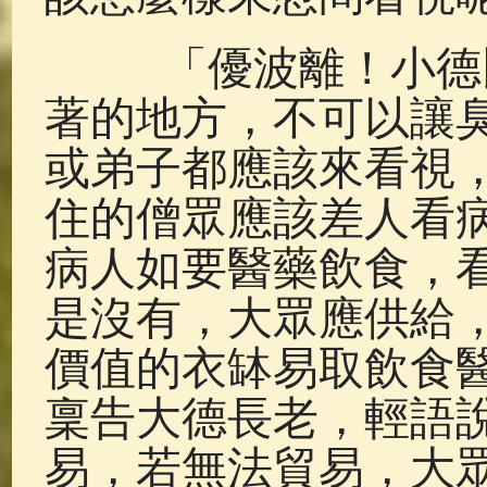
「優波離！小德比
著的地方，不可以讓
或弟子都應該來看視
住的僧眾應該差人看
病人如要醫藥飲食，
是沒有，大眾應供給
價值的衣缽易取飲食
稟告大德長老，輕語
易，若無法貿易，大