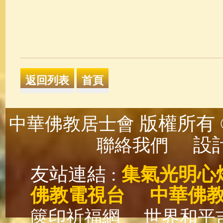
版權所有 ©
中華佛教居士會
設計
聯絡我們
友站連結 :
集氣光明心
佛教電視台
中華佛
篋印祈福網
世界和平