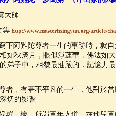
佛說療痔(腫瘤)病經
(27)
助念機 App
(3)
星雲大師
文集
http://www.masterhsingyun.org/article/cha
下阿難陀尊者一生的事跡時，就自
相如秋滿月，眼似淨蓮華，佛法如大
的弟子中，相貌最莊嚴的，記憶力最
者，有著不平凡的一生，他對於當
深切的影響。
羅一樣，所謂童年入道，在他兒童