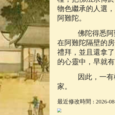
物色繼承的人選，
阿難陀。
佛陀得悉阿難
在阿難陀隔壁的房
禮拜，並且還拿了
的心靈中，早就有
因此，一有機
家。
最近修改時間 : 2026-08-0