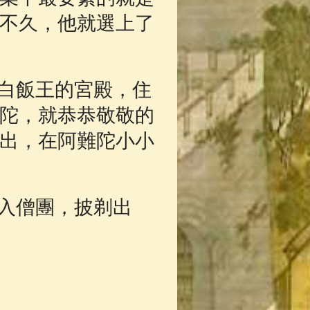
不久，他就選上了
白飯王的宮殿，住
陀，就恭恭敬敬的
出，在阿難陀小小
入僧團，披剃出