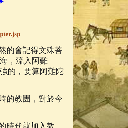
pter.jsp
然的會記得文殊菩
海，流入阿難
強的，要算阿難陀
時的教團，對於今
的時代就加入教