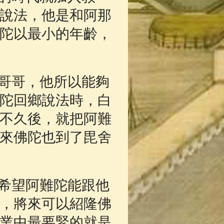
說法，他是和阿那
陀以最小的年齡，
哥哥，他所以能夠
陀回鄉說法時，白
不久後，就把阿難
來佛陀也到了毘舍
希望阿難陀能跟他
，將來可以紹隆佛
業中最要緊的就是