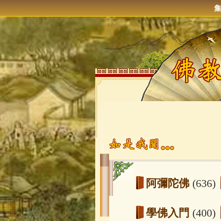
阿彌陀佛
(636)
學佛入門
(400)