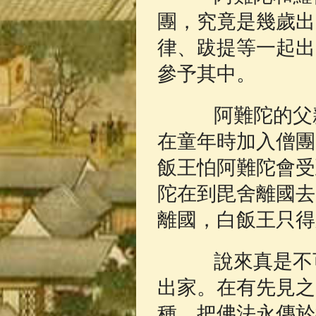
團，究竟是幾歲出
律、跋提等一起出
參予其中。
阿難陀的父親
在童年時加入僧團
飯王怕阿難陀會受
陀在到毘舍離國去
離國，白飯王只得
說來真是不可
出家。在有先見之
種，把佛法永傳於