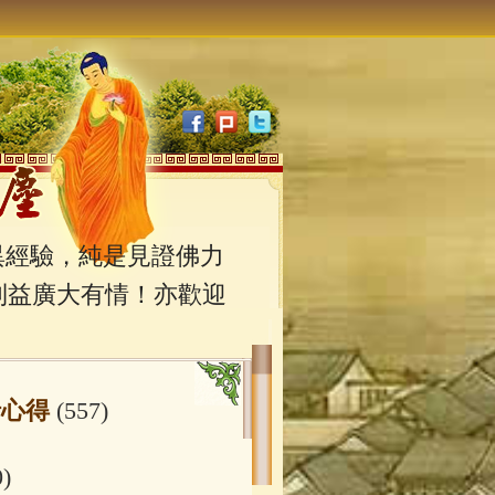
經驗，純是見證佛力
利益廣大有情！亦歡迎
行心得
(557)
0)