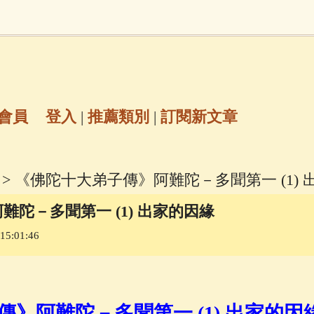
地藏經
(225)
臨終助念
(190)
文殊菩薩
(
7)
聖救度佛母(綠度母)
(144)
動物念佛往
放生護生
(133)
戒除邪淫
(129)
佛陀十
會員
登入
|
推薦類別
|
訂閱新文章
普陀山南海觀世音菩薩
(84)
> 《佛陀十大弟子傳》阿難陀－多聞第一 (1) 
密全身舍利寶篋印陀羅尼經
(81)
六字大明咒
(
陀－多聞第一 (1) 出家的因緣
5:01:46
69)
生活禪
(69)
大梵天王（四面佛）感應
三參
(57)
觀世音菩薩普門品
(54)
蓮花生大
》阿難陀－多聞第一 (1) 出家的因