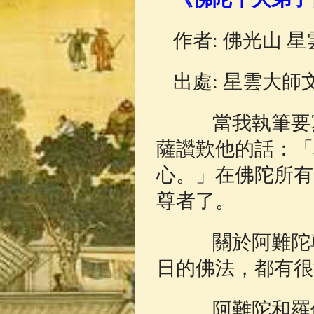
佛典故事
(37)
作者: 佛光山 
出處: 星雲大師
當我執筆要寫
薩讚歎他的話：「
心。」在佛陀所有
尊者了。
關於阿難陀尊
日的佛法，都有很
阿難陀和羅侯