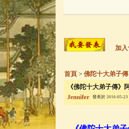
玉曆寶鈔
(236)
觀世音菩薩
(14
高僧故事
(141)
加入
金山活佛
(109)
首頁
>
佛陀十大弟子傳
一切如來心秘
《佛陀十大弟子傳》阿難
Jennifer
發表於 2016-05-23 1
釋迦牟尼佛傳
(
善財童子五十
《佛陀十大弟子傳