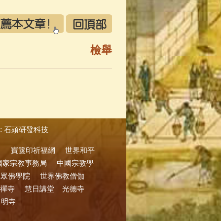
檢舉
:
石頭研發科技
寶篋印祈福網
世界和平
國家宗教事務局
中國宗教學
尼眾佛學院
世界佛教僧伽
禪寺
慧日講堂
光德寺
清明寺