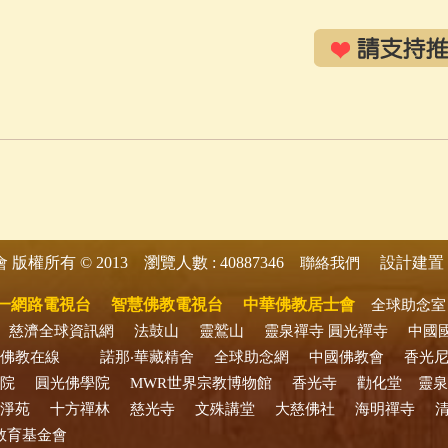
版權所有 © 2013 瀏覽人數 : 40887346
設計建置 
會
聯絡我們
一網路電視台
智慧佛教電視台
中華佛教居士會
全球助念室
慈濟全球資訊網
法鼓山
靈鷲山
靈泉禪寺
圓光禪寺
中國
佛教在線
諾那‧華藏精舍
全球助念網
中國佛教會
香光
院
圓光佛學院
MWR世界宗教博物館
香光寺
勸化堂
靈泉
淨苑
十方禪林
慈光寺
文殊講堂
大慈佛社
海明禪寺
教育基金會