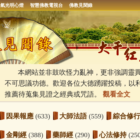
集氣光明心燈
智慧佛教電視台
佛教見聞錄
本網站並非鼓吹怪力亂神，更非強調靈異
不可思議功德。歡迎各位大德踴躍投稿，以
推薦待蒐集見證之經典或咒語。
觀看全文
因果報應
(633)
大師法語
(559)
綜合修
金剛經
(388)
藥師經
(290)
心法修持
(25