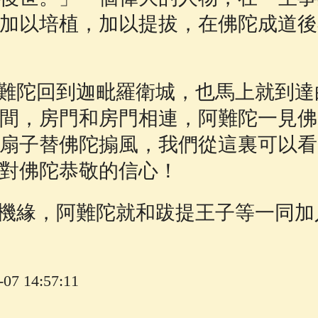
加以培植，加以提拔，在佛陀成道後
陀回到迦毗羅衛城，也馬上就到達
間，房門和房門相連，阿難陀一見佛
扇子替佛陀搧風，我們從這裏可以看
對佛陀恭敬的信心！
緣，阿難陀就和跋提王子等一同加
7 14:57:11