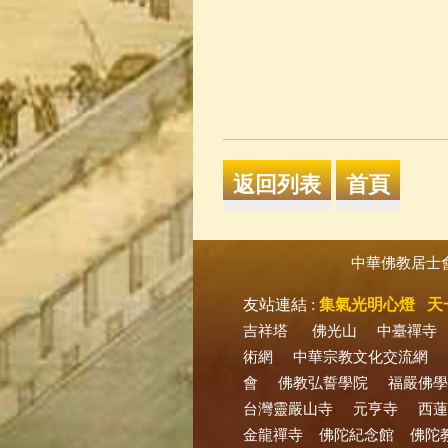
中華佛教居士
友站連結 :
集氣光明心燈
天
吉祥塔
佛光山
中臺禪寺
術網
中華宗教文化交流網
會
佛教弘誓學院
福嚴佛學
台灣靈嚴山寺
元亨寺
西蓮
金龍禪寺
佛陀紀念館
佛陀