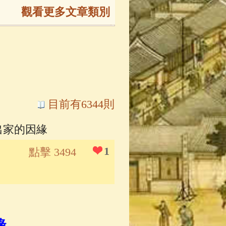
觀看更多文章類別
165)
生
(143)
大弟子傳
(127)
目前有6344則
出家的因緣
81)
大悲咒
(72)
1
點擊 3494
錄
(61)
士
(47)
緣