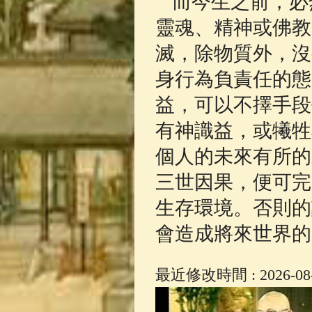
而今生之前，必
靈魂、精神或佛教
滅，除物質外，沒
身行為負責任的態
益，可以不擇手段
有神識益，或犧牲
個人的未來有所的
三世因果，便可完
生存環境。否則的
會造成將來世界的
最近修改時間 : 2026-08-0