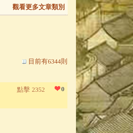
觀看更多文章類別
165)
生
(143)
大弟子傳
(127)
目前有6344則
81)
大悲咒
(72)
0
點擊 2352
錄
(61)
士
(47)