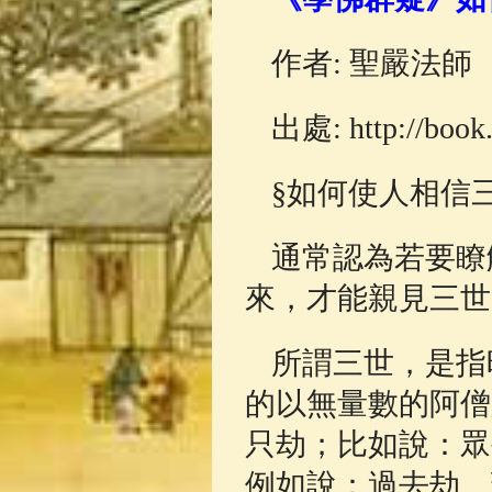
佛典故事
(37)
作者: 聖嚴法師
出處: http://book.
§如何使人相信
通常認為若要瞭
來，才能親見三世
所謂三世，是指
的以無量數的阿僧
只劫；比如說：眾
例如說：過去劫、