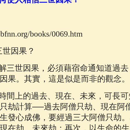
佛說療痔(腫瘤)病經
(27)
助念機 App
(3)
bfnn.org/books/0069.htm
三世因果？
解三世因果，必須藉宿命通知道過去
因果。其實，這是似是而非的觀念。
時間上的過去、現在、未來，可長可
只劫計算──過去阿僧只劫、現在阿
生發心成佛，要經過三大阿僧只劫。
現在劫、未來劫；再次，以生命的生