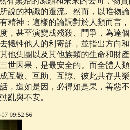
然有無始的源頭和未來的去向，物質
所說的神識的遷流。然而，以唯物論
有精神；這樣的論調對於人類而言，
度，甚至演變成殘殺、鬥爭，為達個
去犧牲他人的利寄託，並指出方向和
其他集團以及其他族類的生命和財產
三世因果，是最安全的。而全體人類
成互敬、互助、互諒、彼此共存共榮
話，造如是因，必得如是果，善惡不
動亂與不安。
7 09:52:56