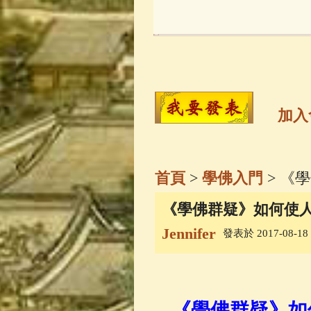
玉曆寶鈔
(236)
觀世音菩薩
(14
高僧故事
(141)
加入
金山活佛
(109)
首頁
>
學佛入門
> 《
一切如來心秘
《學佛群疑》如何使
Jennifer
發表於 2017-08-18 1
釋迦牟尼佛傳
(
善財童子五十
《學佛群疑》如