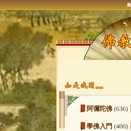
阿彌陀佛
(636)
學佛入門
(400)