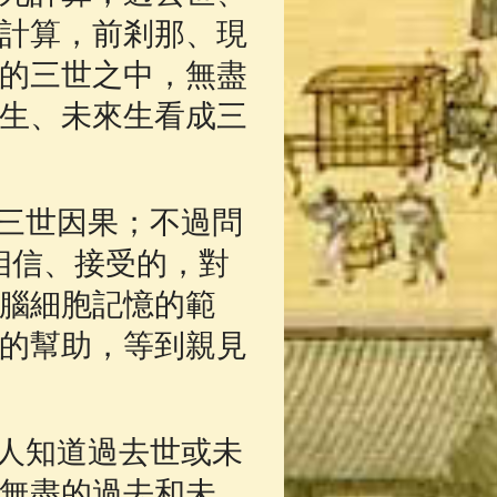
計算，前剎那、現
的三世之中，無盡
生、未來生看成三
三世因果；不過問
相信、接受的，對
腦細胞記憶的範
的幫助，等到親見
人知道過去世或未
無盡的過去和未