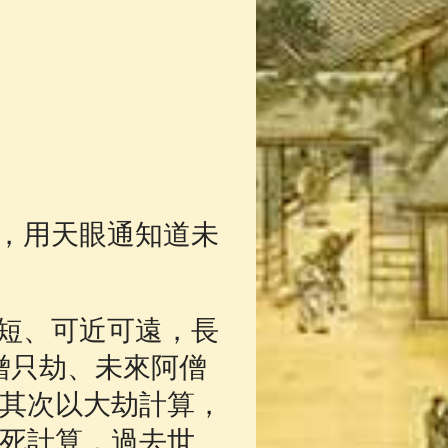
，用天眼通知道未
短、可近可遠，長
僧只劫、未來阿僧
其次以大劫計算，
死計算，過去世、