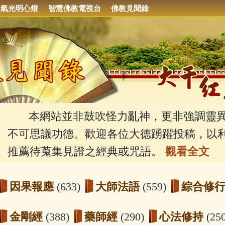
集氣光明心燈
智慧佛教電視台
佛教見聞錄
本網站並非鼓吹怪力亂神，更非強調靈異
不可思議功德。歡迎各位大德踴躍投稿，以
推薦待蒐集見證之經典或咒語。
觀看全文
因果報應
(633)
大師法語
(559)
綜合修
金剛經
(388)
藥師經
(290)
心法修持
(25