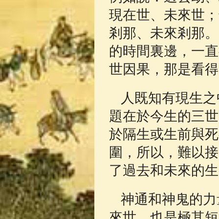
現在世、未來世；
剎那、未來剎那。
的時間裏邊，一直
世因果，那是看得
人既知有現生之
題在於今生的三世
於隔生或生前與死
圍，所以，難以接
了過去和未來的生
神通和神鬼的力
來世，也是極其短