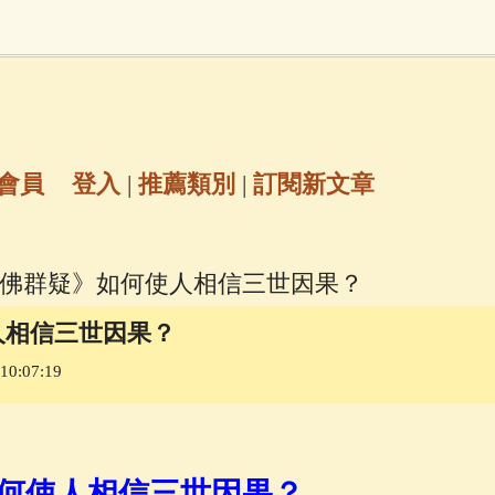
地藏經
(225)
臨終助念
(190)
文殊菩薩
(
7)
聖救度佛母(綠度母)
(144)
動物念佛往
放生護生
(133)
戒除邪淫
(129)
佛陀十
會員
登入
|
推薦類別
|
訂閱新文章
普陀山南海觀世音菩薩
(84)
學佛群疑》如何使人相信三世因果？
密全身舍利寶篋印陀羅尼經
(81)
六字大明咒
(
人相信三世因果？
0:07:19
69)
生活禪
(69)
大梵天王（四面佛）感應
三參
(57)
觀世音菩薩普門品
(54)
蓮花生大
何使人相信三世因果？