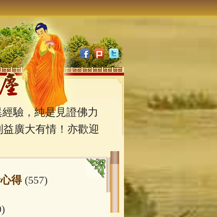
經驗，純是見證佛力
利益廣大有情！亦歡迎
行心得
(557)
0)