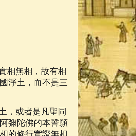
實相無相，故有相
國淨土，而不是三
土，或者是凡聖同
阿彌陀佛的本誓願
相的修行實證無相