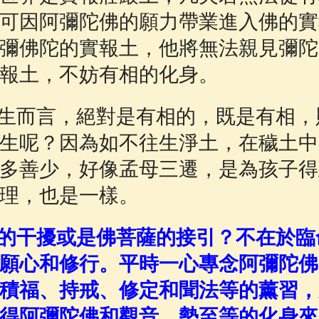
可因阿彌陀佛的願力帶業進入佛的實
彌佛陀的實報土，他將無法親見彌陀
報土，不妨有相的化身。
生而言，絕對是有相的，既是有相，
生呢？因為如不往生淨土，在穢土中
多善少，好像孟母三遷，是為孩子得
理，也是一樣。
的干擾或是佛菩薩的接引？不在於臨
願心和修行。平時一心專念阿彌陀佛
積福、持戒、修定和聞法等的薰習，
得阿彌陀佛和觀音、勢至等的化身來