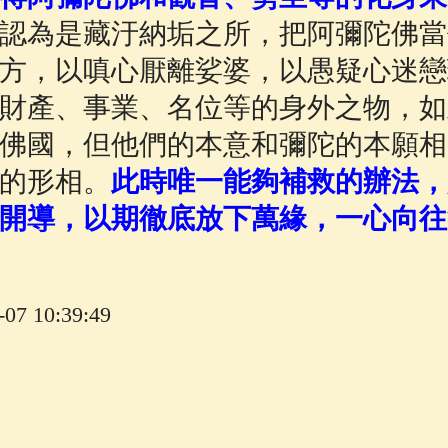
認為是藏汙納垢之所，把阿彌陀佛當
方，以嗔心厭離娑婆，以愚疑心迷戀
財產、事業、名位等的身外之物，如
佛國，但他們的本意和彌陀的本願相
的形相。
此時唯一能夠補救的辦法，
開導，以期徹底放下萬緣，一心向往
7 10:39:49