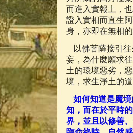
而進入實報土，也
證入實相而直生阿
身，亦即在無相的
以佛菩薩接引往
妄，為什麼願求往
土的環境惡劣，惡
境，求生淨土的道
如何知道是魔境
知，而在於平時的
界，並且以修善、
臨命終時，自然感