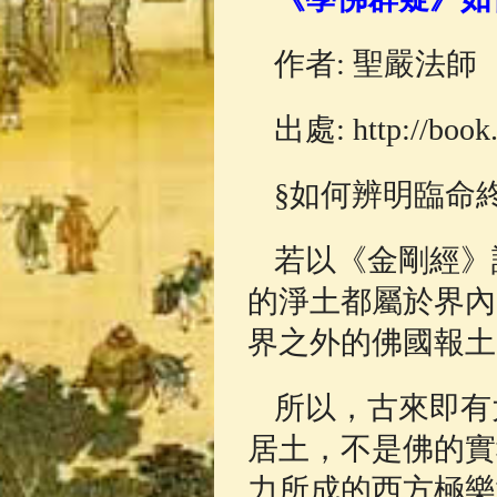
佛典故事
(37)
作者: 聖嚴法師
出處: http://book.
§如何辨明臨命
若以《金剛經》
的淨土都屬於界內
界之外的佛國報土
所以，古來即有
居土，不是佛的實
力所成的西方極樂