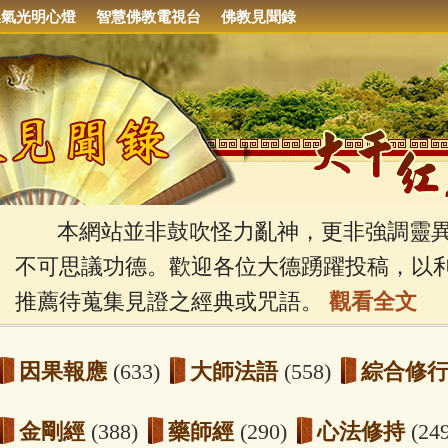
集氣光明心燈
智慧佛教電視台
佛教見聞錄
本網站並非鼓吹怪力亂神，更非強調靈異
不可思議功德。歡迎各位大德踴躍投稿，以
推薦待蒐集見證之經典或咒語。
觀看全文
因果報應
(633)
大師法語
(558)
綜合修
金剛經
(388)
藥師經
(290)
心法修持
(24