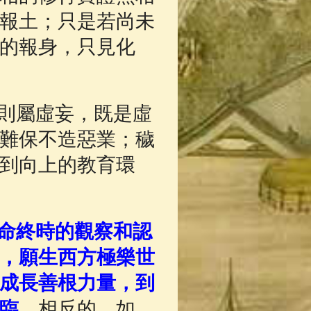
報土；只是若尚未
的報身，只見化
則屬虛妄，既是虛
難保不造惡業；穢
到向上的教育環
命終時的觀察和認
，願生西方極樂世
成長善根力量，到
臨。
相反的，如