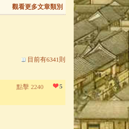
觀看更多文章類別
165)
生
(143)
大弟子傳
(127)
目前有6341則
81)
大悲咒
(72)
5
點擊 2240
錄
(61)
士
(47)