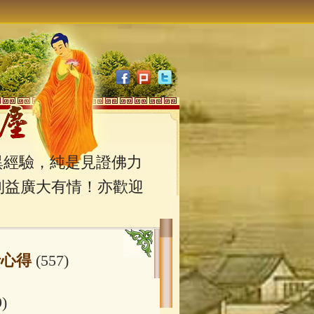
經驗，純是見證佛力
利益廣大有情！亦歡迎
行心得
(557)
9)