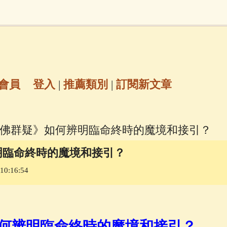
地藏經
(225)
臨終助念
(190)
文殊菩薩
(
7)
聖救度佛母(綠度母)
(144)
動物念佛往
放生護生
(133)
戒除邪淫
(129)
佛陀十
會員
登入
|
推薦類別
|
訂閱新文章
普陀山南海觀世音菩薩
(84)
學佛群疑》如何辨明臨命終時的魔境和接引？
密全身舍利寶篋印陀羅尼經
(81)
六字大明咒
(
明臨命終時的魔境和接引？
0:16:54
69)
生活禪
(68)
大梵天王（四面佛）感應
三參
(57)
觀世音菩薩普門品
(54)
蓮花生大
何辨明臨命終時的魔境和接引？