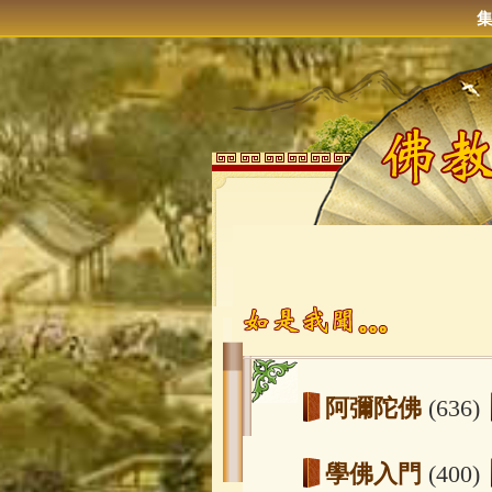
阿彌陀佛
(636)
學佛入門
(400)