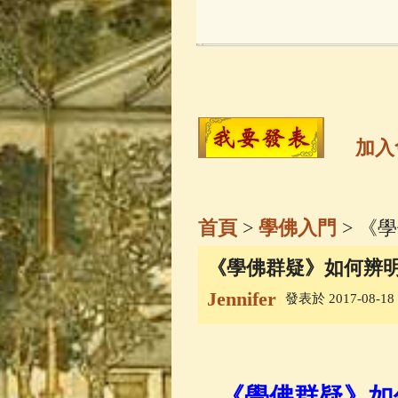
玉曆寶鈔
(236)
觀世音菩薩
(14
高僧故事
(141)
加入
金山活佛
(109)
首頁
>
學佛入門
> 《
一切如來心秘
《學佛群疑》如何辨
Jennifer
發表於 2017-08-18 1
釋迦牟尼佛傳
(
善財童子五十
《學佛群疑》如