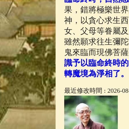
果，錯將極樂世界
神，以貪心求生西
女、父母等眷屬及
雖然願求往生彌陀
鬼來臨而現佛菩薩
識予以臨命終時的
轉魔境為淨相了。
最近修改時間 : 2026-08-0