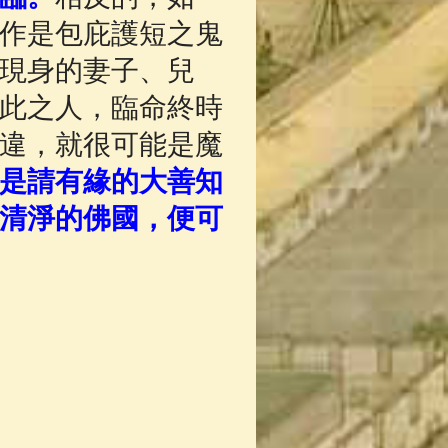
作是包庇護短之鬼
現身的妻子、兒
此之人，臨命終時
違，就很可能是魔
是請有緣的大善知
清淨的佛國，便可