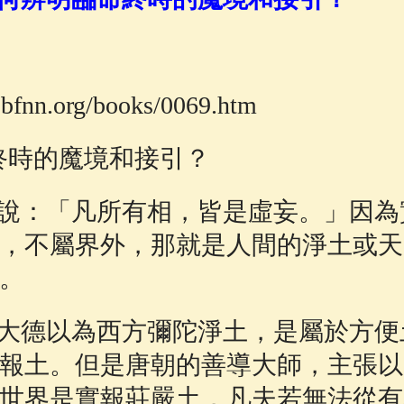
佛說療痔(腫瘤)病經
(27)
助念機 App
(3)
bfnn.org/books/0069.htm
終時的魔境和接引？
說：「凡所有相，皆是虛妄。」因為
，不屬界外，那就是人間的淨土或天
。
大德以為西方彌陀淨土，是屬於方便
報土。但是唐朝的善導大師，主張以
世界是實報莊嚴土，凡夫若無法從有