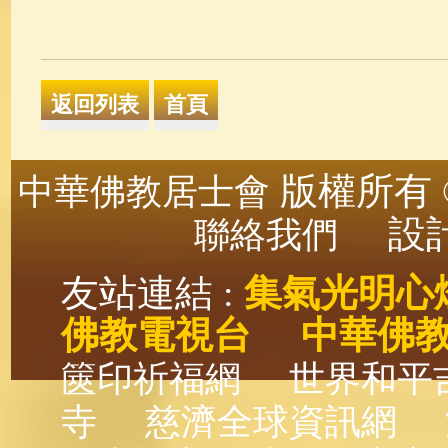
版權所有 ©
中華佛教居士會
設計
聯絡我們
友站連結 :
集氣光明心
佛教電視台
中華佛
篋印祈福網
世界和平
寺
慈濟全球資訊網