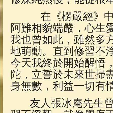
在《楞嚴經》中，
阿難相貌端嚴，心生
我也曾如此，雖然多
地萌動。直到修習不
今天我終於開始醒悟
陀，立誓於未來世掃
身無數，利益一切有
友人張冰庵先生曾