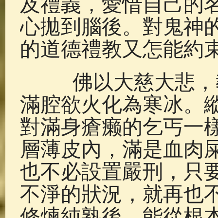
及禮義，愛惜自己的
心拋到腦後。對鬼神
的道德禮教又怎能約
佛以大慈大悲，教
滿腔欲火化為寒冰。
對滿身瘡癞的乞丐一
層薄皮內，滿是血肉
也不必設置嚴刑，只
不淨的狀況，就再也
修煉純熟後，能從根