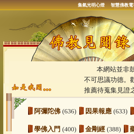
集氣光明心燈
智慧佛教電
本網站並非鼓吹
不可思議功德。
推薦待蒐集見證
阿彌陀佛
(636)
因果報應
(633)
學佛入門
(400)
金剛經
(388)