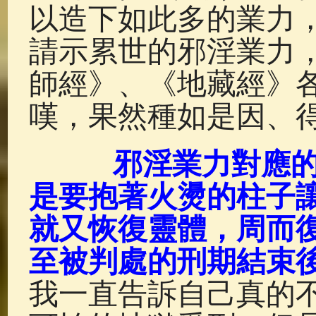
以造下如此多的業力
請示累世的邪淫業力
師經》、《地藏經》各
嘆，果然種如是因、
邪淫業力對應
是要抱著火燙的柱子
就又恢復靈體，周而
至被判處的刑期結束
我一直告訴自己真的