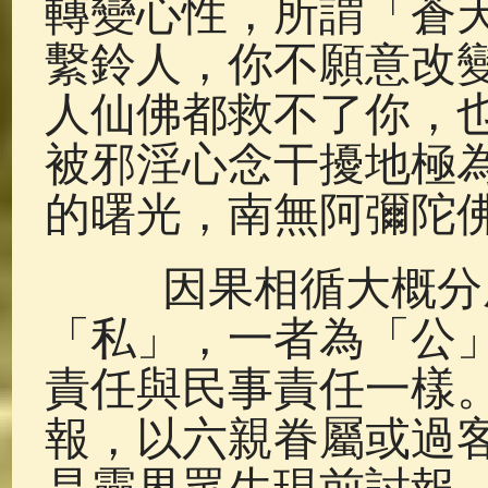
轉變心性，所謂「蒼
繫鈴人，你不願意改
人仙佛都救不了你，
被邪淫心念干擾地極
的曙光，南無阿彌陀
因果相循大概分成
「私」，一者為「公
責任與民事責任一樣
報，以六親眷屬或過