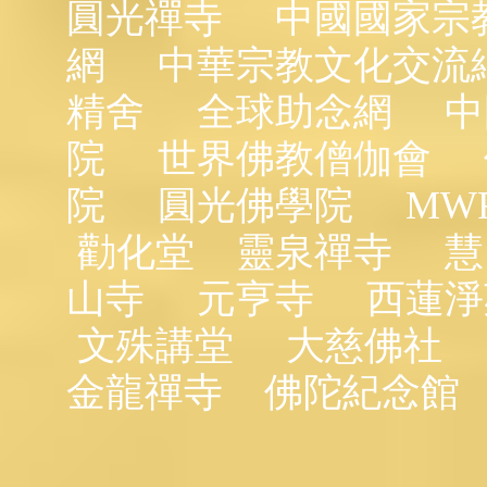
圓光禪寺
中國國家宗
網
中華宗教文化交流
精舍
全球助念網
中
院
世界佛教僧伽會
院
圓光佛學院
MW
勸化堂
靈泉禪寺
慧
山寺
元亨寺
西蓮淨
文殊講堂
大慈佛社
金龍禪寺
佛陀紀念館