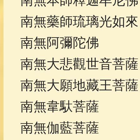
南無本師釋迦牟尼佛
南無藥師琉璃光如來
南無阿彌陀佛
南無大悲觀世音菩薩
南無大願地藏王菩薩
南無韋馱菩薩
南無伽藍菩薩