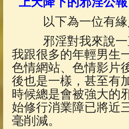
上天降下的邪淫公報
佛典故事
(37)
佛說療痔(腫瘤)
以下為一位有緣
邪淫對我來說一直
我跟很多的年輕男生
色情網站、色情影片
後也是一樣，甚至有
時候總是會被強大的
始修行消業障已將近
毫削減。