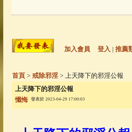
玉曆寶鈔
(236)
地藏經
(225)
觀世音菩薩
(147)
聖救度佛母(綠
高僧故事
(141)
放生護生
(133)
加入會員
登入
|
推薦
金山活佛
(109)
普陀山南海觀世
首頁
>
戒除邪淫
> 上天降下的邪淫公報
一切如來心秘密全身舍利寶篋印
上天降下的邪淫公報
懺悔
發表於 2023-04-29 17:00:03
釋迦牟尼佛傳
(69)
生活禪
(69)
善財童子五十三參
(57)
觀世音