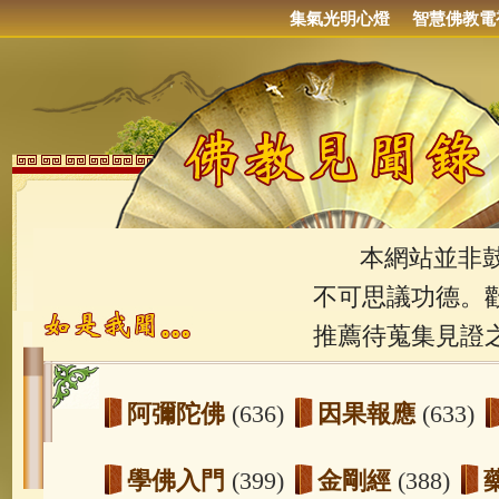
集氣光明心燈
智慧佛教電
本網站並非鼓吹
不可思議功德。
推薦待蒐集見證
阿彌陀佛
(636)
因果報應
(633)
學佛入門
(399)
金剛經
(388)