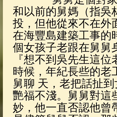
和以前的舅媽（指吳
投，但他從來不在外
在海豐島建築工事的
個女孩子老跟在舅舅
『想不到吳先生這位
時候，年紀長些的老
舅聊 天，老把話扯
艷福不淺。舅舅對這
妙，他一直否認他曾