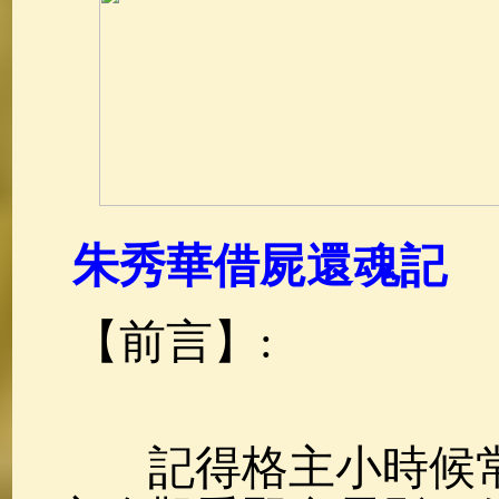
佛典故事
(37)
佛說療痔(腫瘤)
朱秀華借屍還魂記
【前言】:
記得格主小時候常