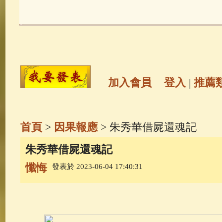
玉曆寶鈔
(236)
地藏經
(225)
觀世音菩薩
(146)
聖救度佛母(綠
高僧故事
(142)
放生護生
(133)
加入會員
登入
|
推薦
金山活佛
(109)
普陀山南海觀世
首頁
>
因果報應
> 朱秀華借屍還魂記
一切如來心秘密全身舍利寶篋印
朱秀華借屍還魂記
懺悔
發表於 2023-06-04 17:40:31
生活禪
(70)
釋迦牟尼佛傳
(69)
善財童子五十三參
(57)
觀世音