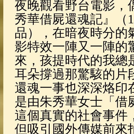
夜晚觀看野台電影，
秀華借屍還魂記』（1
品），在暗夜時分的
影特效一陣又一陣的
來，孩提時代的我總
耳朵撐過那驚駭的片
還魂一事也深深烙印
是由朱秀華女士「借
這個真實的社會事件
但吸引國外傳媒前來