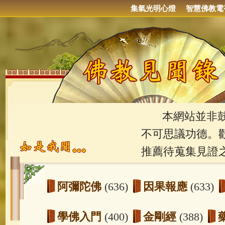
集氣光明心燈
智慧佛教電
本網站並非鼓吹
不可思議功德。
推薦待蒐集見證
阿彌陀佛
(636)
因果報應
(633)
學佛入門
(400)
金剛經
(388)