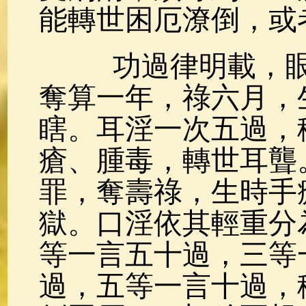
能轉世困厄潦倒，或
功過律明載，眼
奪算一年，祿六月，
瞎。耳淫一次五過，
瘡、腫毒，轉世耳聾
罪，奪壽祿，生時手
獄。口淫依其輕重分
等一言五十過，三等
過，五等一言十過，