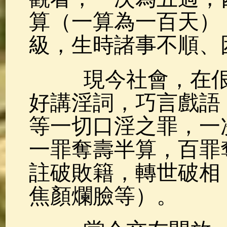
算（一算為一百天）
級，生時諸事不順、
現今社會，在佷
好講淫詞，巧言戲語
等一切口淫之罪，一
一罪奪壽半算，百罪
註破敗籍，轉世破相
焦顏爛臉等）。