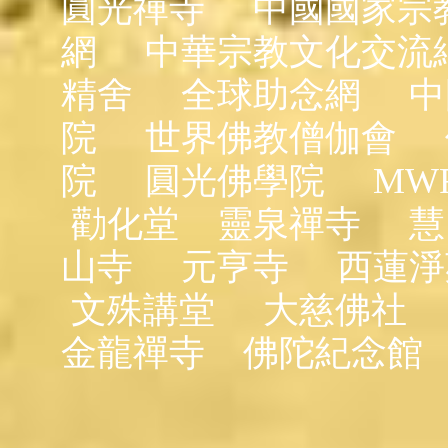
圓光禪寺
中國國家宗
網
中華宗教文化交流
精舍
全球助念網
中
院
世界佛教僧伽會
院
圓光佛學院
MW
勸化堂
靈泉禪寺
慧
山寺
元亨寺
西蓮淨
文殊講堂
大慈佛社
金龍禪寺
佛陀紀念館