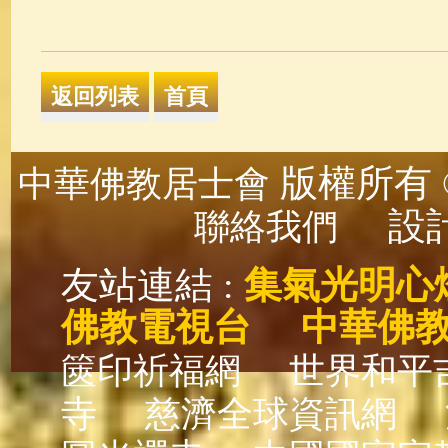
版權所有 ©
中華佛教居士會
設計
聯絡我們
友站連結 :
集氣光明心
佛教電視台
中華佛
篋印祈福網
世界和平
寺
慈濟全球資訊網