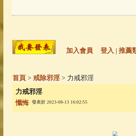
玉曆寶鈔
(236)
地藏經
(225)
觀世音菩薩
(147)
聖救度佛母(綠
高僧故事
(141)
放生護生
(133)
加入會員
登入
|
推薦
金山活佛
(109)
普陀山南海觀世
首頁
>
戒除邪淫
> 力戒邪淫
一切如來心秘密全身舍利寶篋印
力戒邪淫
懺悔
發表於 2023-08-13 16:02:55
釋迦牟尼佛傳
(69)
生活禪
(68)
善財童子五十三參
(57)
觀世音