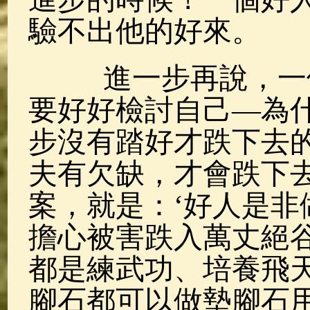
驗不出他的好來。
進一步再說，一個
要好好檢討自己—為
步沒有踏好才跌下去
夫有欠缺，才會跌下
案，就是：‘好人是非
擔心被害跌入萬丈絕
都是練武功、培養飛
腳石都可以做墊腳石