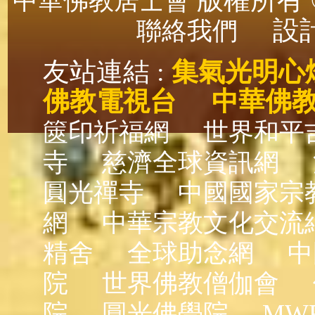
版權所有 ©
中華佛教居士會
設計
聯絡我們
友站連結 :
集氣光明心
佛教電視台
中華佛
篋印祈福網
世界和平
寺
慈濟全球資訊網
圓光禪寺
中國國家宗
網
中華宗教文化交流
精舍
全球助念網
中
院
世界佛教僧伽會
院
圓光佛學院
MW