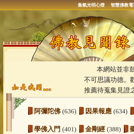
集氣光明心燈
智慧佛教電
本網站並非鼓吹
不可思議功德。
推薦待蒐集見證
阿彌陀佛
(636)
因果報應
(634)
學佛入門
(401)
金剛經
(388)