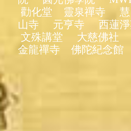
勸化堂
靈泉禪寺
慧
山寺
元亨寺
西蓮淨
文殊講堂
大慈佛社
金龍禪寺
佛陀紀念館