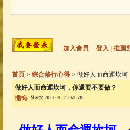
玉曆寶鈔
(236)
地藏經
(225)
觀世音菩薩
(146)
聖救度佛母(綠
高僧故事
(142)
放生護生
(133)
加入會員
登入
|
推薦
金山活佛
(109)
普陀山南海觀世
首頁
>
綜合修行心得
> 做好人而命運坎
一切如來心秘密全身舍利寶篋印
做好人而命運坎坷，你還要不要做？
懺悔
發表於 2023-08-27 20:22:39
生活禪
(70)
釋迦牟尼佛傳
(69)
善財童子五十三參
(57)
觀世音