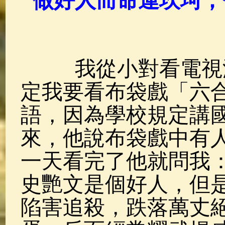
做好人而命運坎坷，
佛典故事
(38)
佛說療痔(腫瘤)
我從小對看電視沒
定我要看布袋戲「六
語，因為學校規定講
來，他說布袋戲中有
一天看完了他就問我
史艷文是個好人，但
陷害追殺，跌落萬丈