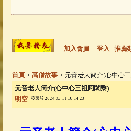
玉曆寶鈔
(236)
地藏經
(225)
觀世音菩薩
(146)
聖救度佛母(綠
高僧故事
(142)
放生護生
(133)
加入會員
登入
|
推薦
金山活佛
(109)
普陀山南海觀世
首頁
>
高僧故事
> 元音老人簡介(心中心三
一切如來心秘密全身舍利寶篋印
元音老人簡介(心中心三祖阿闍黎)
明空
發表於 2024-03-11 18:14:23
生活禪
(70)
釋迦牟尼佛傳
(69)
善財童子五十三參
(57)
觀世音