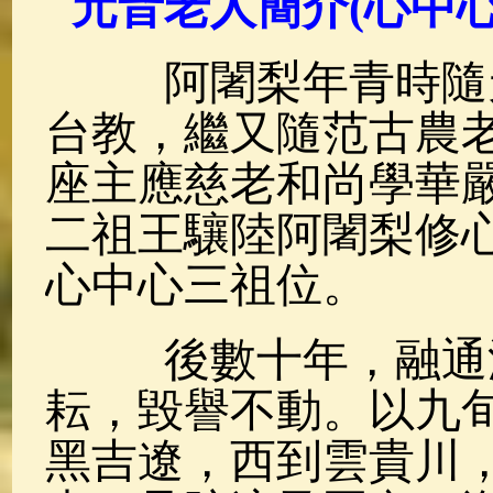
元音老人簡介(心中
佛典故事
(37)
佛說療痔(腫瘤)
阿闍梨年青時隨天
台教，繼又隨范古農
座主應慈老和尚學華
二祖王驤陸阿闍梨修心
心中心三祖位。
後數十年，融通淨
耘，毀譽不動。以九
黑吉遼，西到雲貴川