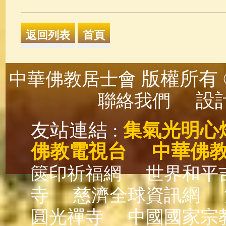
版權所有 ©
中華佛教居士會
設計
聯絡我們
友站連結 :
集氣光明心
佛教電視台
中華佛
篋印祈福網
世界和平
寺
慈濟全球資訊網
圓光禪寺
中國國家宗