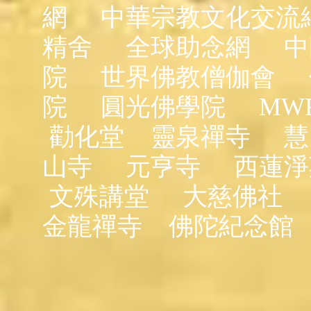
網
中華宗教文化交流
精舍
全球助念網
中
院
世界佛教僧伽會
院
圓光佛學院
MW
勸化堂
靈泉禪寺
慧
山寺
元亨寺
西蓮淨
文殊講堂
大慈佛社
金龍禪寺
佛陀紀念館