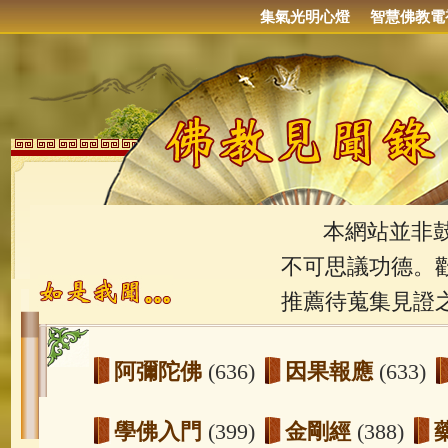
集氣光明心燈
智慧佛教電
本網站並非鼓吹
不可思議功德。
推薦待蒐集見證
阿彌陀佛
(636)
因果報應
(633)
學佛入門
(399)
金剛經
(388)