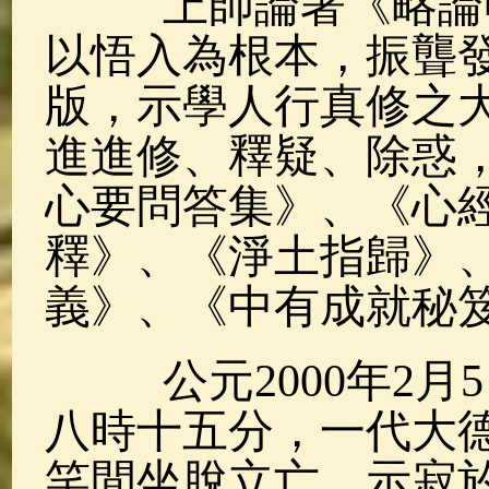
上師論著《略論明
以悟入為根本，振聾
版，示學人行真修之大
進進修、釋疑、除惑
心要問答集》、《心
釋》、《淨土指歸》
義》、《中有成就秘
公元2000年2月
八時十五分，一代大
笑間坐脫立亡，示寂