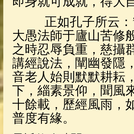
即身就可成就，得大
正如孔子所云：”
大愚法師于廬山苦修
之時忍辱負重，慈攝
講經說法，闡幽發隱
音老人始則默默耕耘
下，緇素景仰，聞風
十餘載，歷經風雨，
普度有緣。