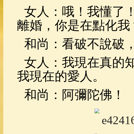
女人：哦！我懂了
離婚，你是在點化我
和尚：看破不說破
女人：我現在真的
我現在的愛人。
和尚：阿彌陀佛！