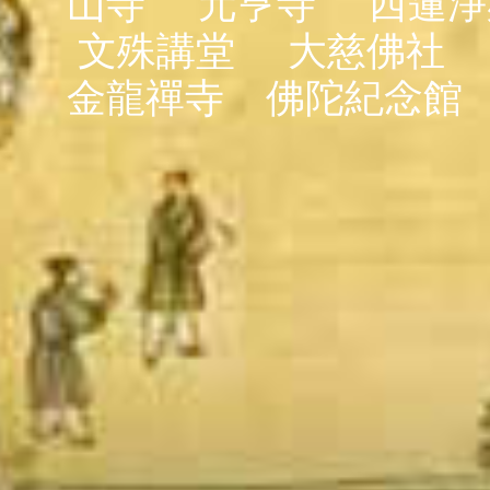
山寺
元亨寺
西蓮淨
文殊講堂
大慈佛社
金龍禪寺
佛陀紀念館