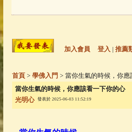
玉曆寶鈔
(236)
地藏經
(225)
觀世音菩薩
(146)
聖救度佛母(綠
高僧故事
(142)
放生護生
(133)
加入會員
登入
|
推薦
金山活佛
(109)
普陀山南海觀世
首頁
>
學佛入門
> 當你生氣的時候，你應
一切如來心秘密全身舍利寶篋印
當你生氣的時候，你應該看一下你的心
光明心
發表於 2025-06-03 11:52:19
生活禪
(70)
釋迦牟尼佛傳
(69)
善財童子五十三參
(57)
觀世音