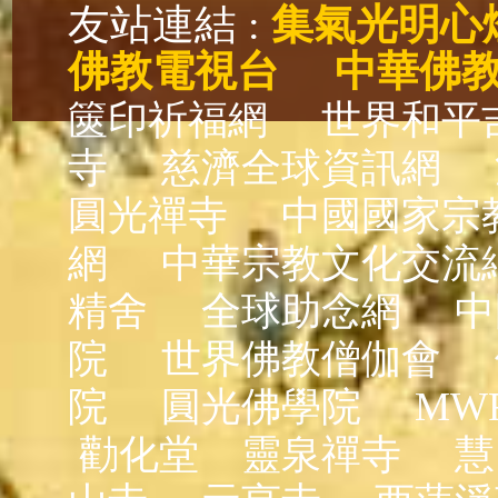
友站連結 :
集氣光明心
佛教電視台
中華佛
篋印祈福網
世界和平
寺
慈濟全球資訊網
圓光禪寺
中國國家宗
網
中華宗教文化交流
精舍
全球助念網
中
院
世界佛教僧伽會
院
圓光佛學院
MW
勸化堂
靈泉禪寺
慧