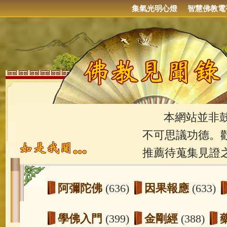
集氣光明心燈
智慧佛教電
本網站並非鼓吹
不可思議功德。
推薦待蒐集見證
阿彌陀佛
(636)
因果報應
(633)
學佛入門
(399)
金剛經
(388)