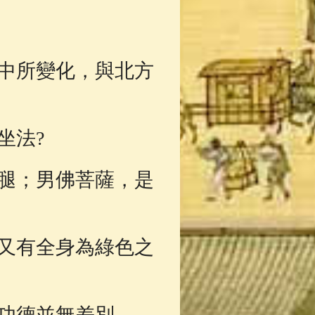
中所變化，與北方
坐法?
腿；男佛菩薩，是
又有全身為綠色之
功德並無差別。