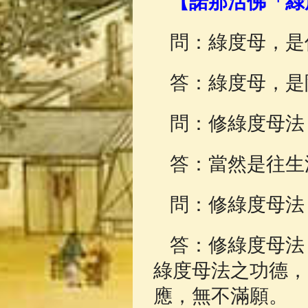
【諾那活佛「綠
佛典故事
(37)
問：綠度母，是
答：綠度母，是
問：修綠度母法
答：當然是往生
問：修綠度母法
答：修綠度母法
綠度母法之功德，
應，無不滿願。