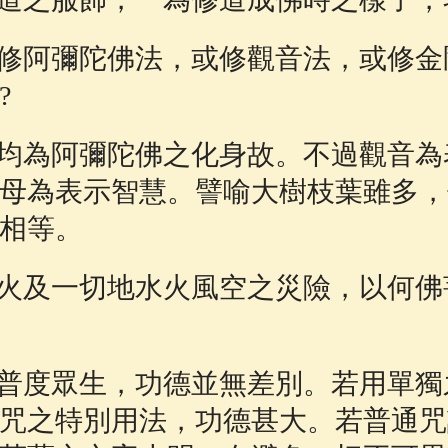
修阿彌陀佛法，或修觀音法，或修金
?
均為阿彌陀佛之化身故。不過觀音為
母為表示智慧。譬喻大樹枝葉雖多，
相等。
火及一切地水火風空之災險，以何佛
普度眾生，功德並無差別。若用單獨
咒之特別用法，功德甚大。若普通咒