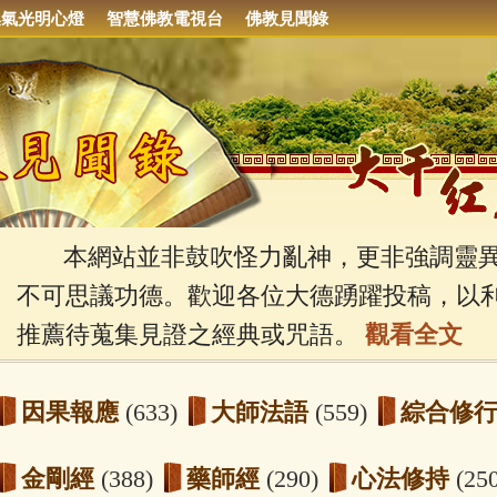
集氣光明心燈
智慧佛教電視台
佛教見聞錄
本網站並非鼓吹怪力亂神，更非強調靈異
不可思議功德。歡迎各位大德踴躍投稿，以
推薦待蒐集見證之經典或咒語。
觀看全文
因果報應
(633)
大師法語
(559)
綜合修
金剛經
(388)
藥師經
(290)
心法修持
(25