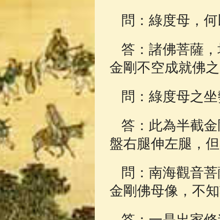
問：綠度母，何
答：諸佛菩薩，
金剛不空成就佛之
問：綠度母之坐
答：此為半截金
盤右腿伸左腿，但
問：南海觀音菩
金剛佛母像，不知
答：一是出家修