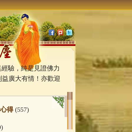
經驗，純是見證佛力
利益廣大有情！亦歡迎
行心得
(557)
0)