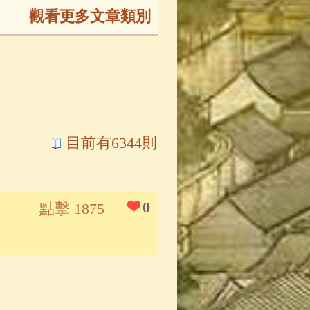
觀看更多文章類別
165)
生
(143)
大弟子傳
(127)
目前有6344則
81)
大悲咒
(72)
0
點擊 1875
錄
(61)
士
(47)