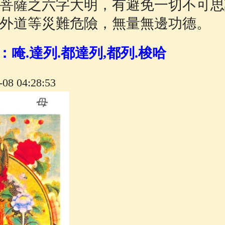
菩薩之六字大明，有避免一切不可思
外道等災難危險，無量無邊功德。
：唵.
達列.
都達列,
都列.
梭哈
8 04:28:53