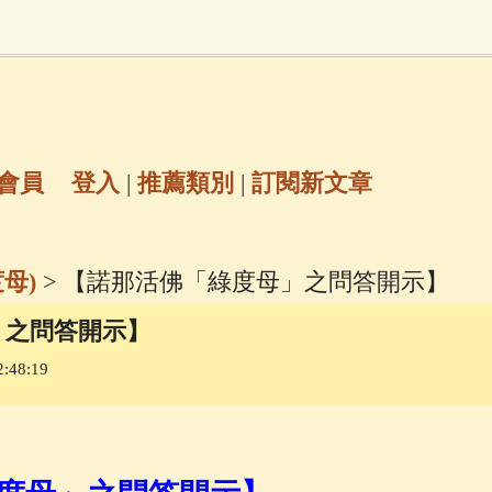
地藏經
(225)
臨終助念
(190)
文殊菩薩
(
7)
聖救度佛母(綠度母)
(144)
動物念佛往
放生護生
(133)
戒除邪淫
(129)
佛陀十
會員
登入
|
推薦類別
|
訂閱新文章
普陀山南海觀世音菩薩
(84)
母)
> 【諾那活佛「綠度母」之問答開示】
密全身舍利寶篋印陀羅尼經
(81)
六字大明咒
(
」之問答開示】
:48:19
69)
生活禪
(69)
大梵天王（四面佛）感應
三參
(57)
觀世音菩薩普門品
(54)
蓮花生大