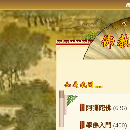
阿彌陀佛
(636)
學佛入門
(400)