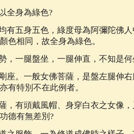
以全身為綠色?
均有五身五色，綠度母為阿彌陀佛人
顏色相同，故全身為綠色。
勢，一腿盤坐，一腿伸直，不知是何
剛座。一般女佛菩薩，是盤左腿伸右
亦有特別不在此例者。
薩，有頭戴風帽、身穿白衣之女像，
功德有無差別?
道之服飾，一為修道成佛時之樣子，