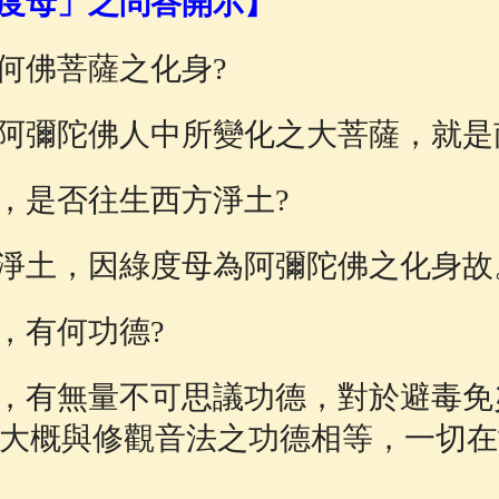
度母」之問答開示】
佛說療痔(腫瘤)病經
(27)
助念機 App
(3)
何佛菩薩之化身?
阿彌陀佛人中所變化之大菩薩，就是
，是否往生西方淨土?
淨土，因綠度母為阿彌陀佛之化身故
，有何功德?
，有無量不可思議功德，對於避毒免
大概與修觀音法之功德相等，一切在