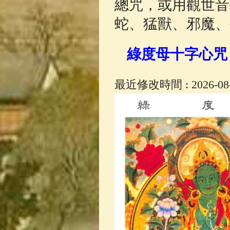
總咒，或用觀世音
蛇、猛獸、邪魔、
綠度母十字心咒
最近修改時間 : 2026-08-0