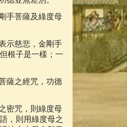
剛手菩薩及綠度母
表示慈悲，金剛手
但根子是一樣；一
菩薩之經咒，功德
之密咒，則綠度母
語，則用綠度母之