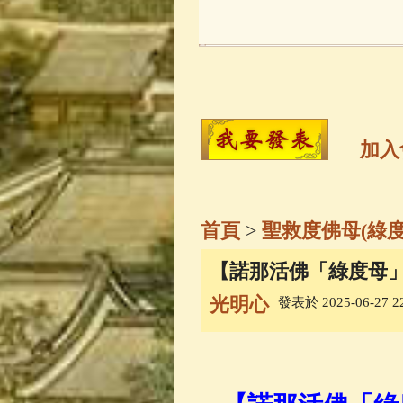
玉曆寶鈔
(236)
觀世音菩薩
(14
高僧故事
(141)
加入
金山活佛
(109)
首頁
>
聖救度佛母(綠度
一切如來心秘
【諾那活佛「綠度母
光明心
發表於 2025-06-27 22
釋迦牟尼佛傳
(
善財童子五十