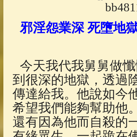
佛典故事
(38)
佛說療痔(腫瘤)
邪淫怨業深 死墮地
今天我代我舅舅做懺
到很深的地獄，透過
傳達給我。他說如今
希望我們能夠幫助他
還有因為他而自殺的
有緣眾生，一起跪在