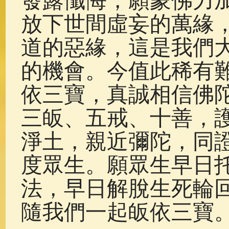
發露懺悔，願蒙佛力
放下世間虛妄的萬緣
道的惡緣，這是我們
的機會。今值此稀有
依三寶，真誠相信佛
三皈、五戒、十善，
淨土，親近彌陀，同
度眾生。願眾生早日
法，早日解脫生死輪
隨我們一起皈依三寶