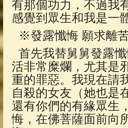
有那個功力，不過我
感覺到眾生和我是一
※發露懺悔 願求離
首先我替舅舅發露懺
活非常糜爛，尤其是
重的罪惡。我現在請
自殺的女友（她也是
還有你們的有緣眾生
悔，在佛菩薩面前向