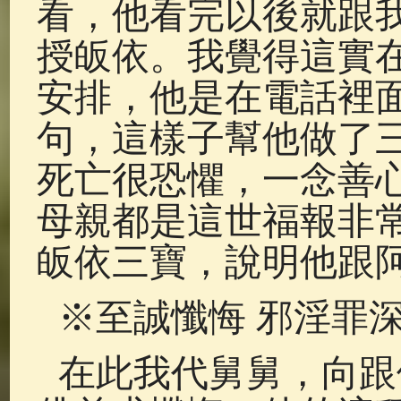
看，他看完以後就跟
授皈依。我覺得這實
安排，他是在電話裡
句，這樣子幫他做了
死亡很恐懼，一念善
母親都是這世福報非
皈依三寶，說明他跟
※至誠懺悔 邪淫罪
在此我代舅舅，向跟