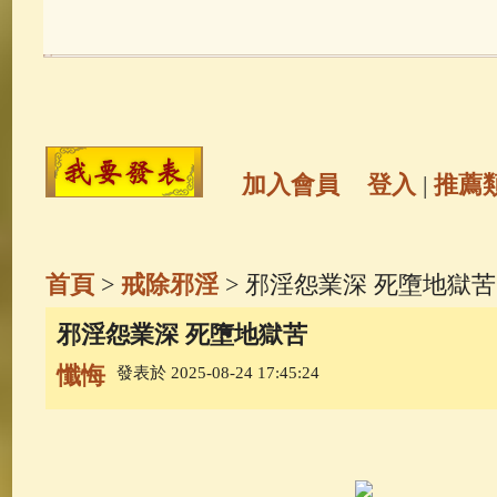
玉曆寶鈔
(236)
地藏經
(225)
觀世音菩薩
(146)
聖救度佛母(綠
高僧故事
(142)
放生護生
(133)
加入會員
登入
|
推薦
金山活佛
(109)
普陀山南海觀世
首頁
>
戒除邪淫
> 邪淫怨業深 死墮地獄苦
一切如來心秘密全身舍利寶篋印
邪淫怨業深 死墮地獄苦
懺悔
發表於 2025-08-24 17:45:24
生活禪
(70)
釋迦牟尼佛傳
(69)
善財童子五十三參
(57)
觀世音