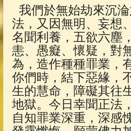
我們於無始劫來沉淪
法，又因無明、妄想
名聞利養，五欲六塵
恚、愚癡、懷疑，對
為，造作種種罪業，
你們時，結下惡緣，
生的慧命，障礙其往
地獄。今日幸聞正法
自知罪業深重，深感