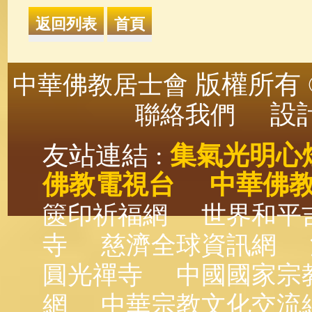
版權所有 ©
中華佛教居士會
設計
聯絡我們
友站連結 :
集氣光明心
佛教電視台
中華佛
篋印祈福網
世界和平
寺
慈濟全球資訊網
圓光禪寺
中國國家宗
網
中華宗教文化交流