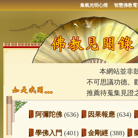
集氣光明心燈
智慧佛教電
本網站並非鼓吹
不可思議功德。
推薦待蒐集見證
阿彌陀佛
(636)
因果報應
(634)
學佛入門
(401)
金剛經
(388)