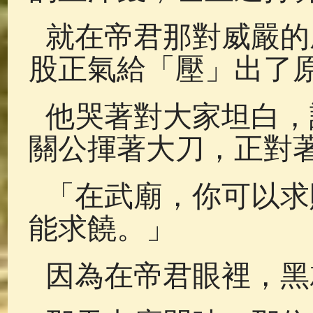
就在帝君那對威嚴的
股正氣給「壓」出了
他哭著對大家坦白，
關公揮著大刀，正對
「在武廟，你可以求
能求饒。」
因為在帝君眼裡，黑