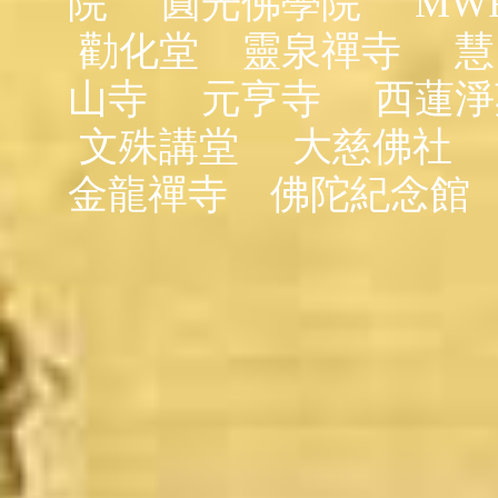
院
圓光佛學院
MW
勸化堂
靈泉禪寺
慧
山寺
元亨寺
西蓮淨
文殊講堂
大慈佛社
金龍禪寺
佛陀紀念館