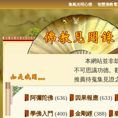
集氣光明心燈
智慧佛教電
本網站並非鼓吹
不可思議功德。
推薦待蒐集見證
阿彌陀佛
(636)
因果報應
(633)
學佛入門
(400)
金剛經
(388)