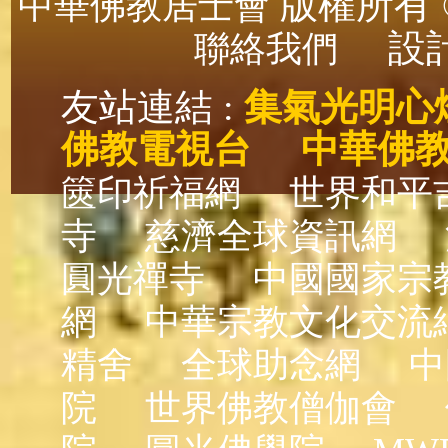
版權所有 ©
中華佛教居士會
設計
聯絡我們
友站連結 :
集氣光明心
佛教電視台
中華佛
篋印祈福網
世界和平
寺
慈濟全球資訊網
圓光禪寺
中國國家宗
網
中華宗教文化交流
精舍
全球助念網
中
院
世界佛教僧伽會