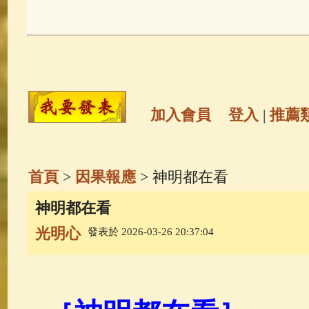
玉曆寶鈔
(236)
地藏經
(225)
觀世音菩薩
(147)
聖救度佛母(綠
高僧故事
(141)
放生護生
(133)
加入會員
登入
|
推薦
金山活佛
(109)
普陀山南海觀世
首頁
>
因果報應
> 神明都在看
一切如來心秘密全身舍利寶篋印
神明都在看
光明心
發表於 2026-03-26 20:37:04
釋迦牟尼佛傳
(69)
生活禪
(69)
善財童子五十三參
(57)
觀世音