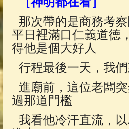
［神明都在看］
佛典故事
(37)
佛說療痔(腫瘤)
那次帶的是商務考察
平日裡滿口仁義道德
得他是個大好人
行程最後一天，我們
進廟前，這位老闆突
過那道門檻
我看他冷汗直流，以