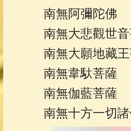
南無阿彌陀佛
南無大悲觀世音
南無大願地藏王
南無韋馱菩薩
南無伽藍菩薩
南無十方一切諸