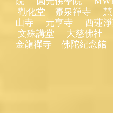
院
圓光佛學院
MW
勸化堂
靈泉禪寺
慧
山寺
元亨寺
西蓮淨
文殊講堂
大慈佛社
金龍禪寺
佛陀紀念館