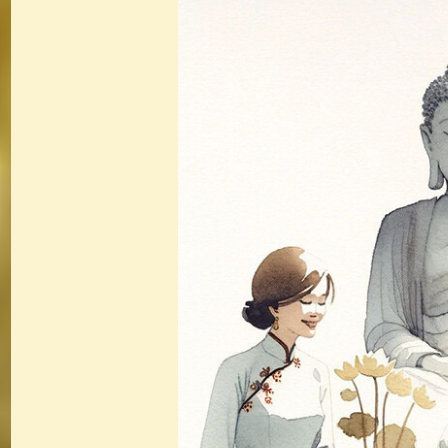
佛典故事
(37)
佛說療痔(腫瘤)