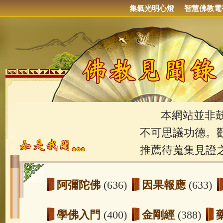
集氣光明心燈
智慧佛教電
本網站並非鼓吹
不可思議功德。
推薦待蒐集見證
阿彌陀佛
(636)
因果報應
(633)
學佛入門
(400)
金剛經
(388)