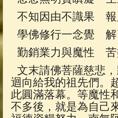
不知因由不識果 報
學佛修行一念覺 解
勤銷業力與魔性 苦
文末請佛菩薩慈悲，
迴向給我的祖先們。
此圓滿落幕。等魔性
不多後，就是為自己