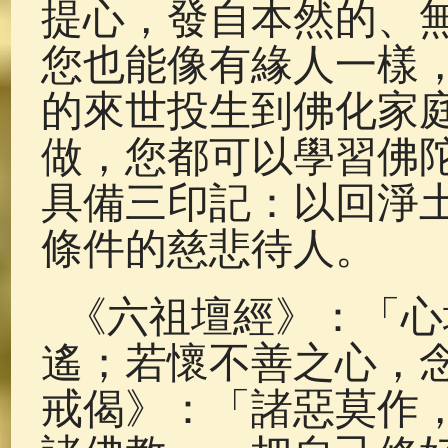
提心，發自本然的、
您也能像有緣人一樣
的來世投生到佛化家
做，您都可以學習佛
具備三印記：以回淨
條件的慈悲待人。
《六祖壇經》：「心
遙；若懷不善之心，
戒偈》：「諸惡莫作