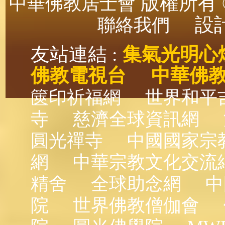
版權所有 ©
中華佛教居士會
設計
聯絡我們
友站連結 :
集氣光明心
佛教電視台
中華佛
篋印祈福網
世界和平
寺
慈濟全球資訊網
圓光禪寺
中國國家宗
網
中華宗教文化交流
精舍
全球助念網
中
院
世界佛教僧伽會