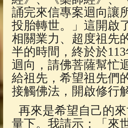
誦完來信專案迴向讓
投胎轉世。」這開啟
相關業力、超度祖先
半的時間，終於於11
迴向，請佛菩薩幫忙
給祖先，希望祖先們
接觸佛法，開啟修行
再來是希望自己的來
量下。我請示：「來