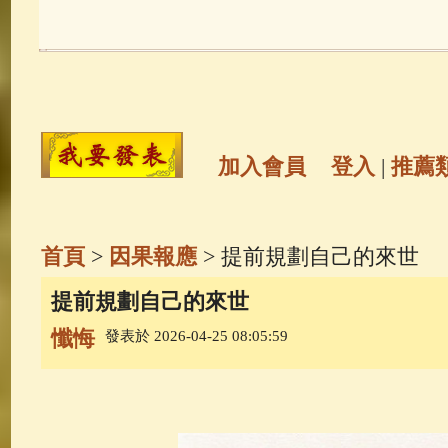
玉曆寶鈔
(236)
地藏經
(225)
觀世音菩薩
(147)
聖救度佛母(綠
高僧故事
(141)
放生護生
(133)
加入會員
登入
|
推薦
金山活佛
(109)
普陀山南海觀世
首頁
>
因果報應
> 提前規劃自己的來世
一切如來心秘密全身舍利寶篋印
提前規劃自己的來世
懺悔
發表於 2026-04-25 08:05:59
釋迦牟尼佛傳
(69)
生活禪
(69)
善財童子五十三參
(57)
觀世音