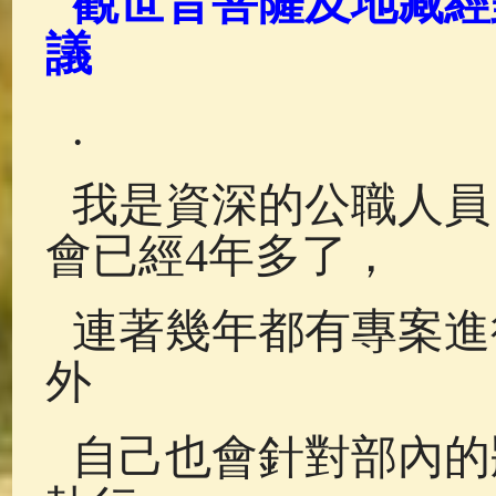
觀世音菩薩及地藏經
佛典故事
(38)
佛說療痔(腫瘤)
議
.
我是資深的公職人員
會已經4年多了，
連著幾年都有專案進
外
自己也會針對部內的