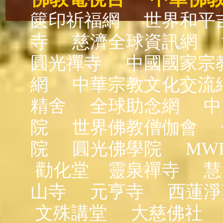
篋印祈福網
世界和平
寺
慈濟全球資訊網
圓光禪寺
中國國家宗
網
中華宗教文化交流
精舍
全球助念網
中
院
世界佛教僧伽會
院
圓光佛學院
MW
勸化堂
靈泉禪寺
慧
山寺
元亨寺
西蓮淨
文殊講堂
大慈佛社