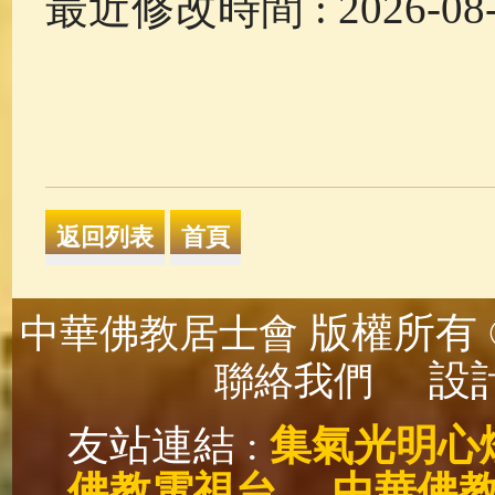
最近修改時間 : 2026-08-1
版權所有 ©
中華佛教居士會
設計
聯絡我們
友站連結 :
集氣光明心
佛教電視台
中華佛