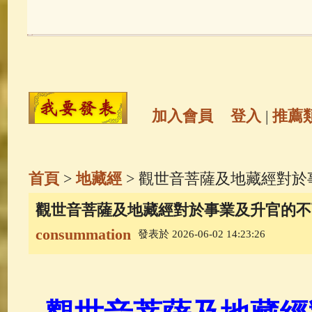
玉曆寶鈔
(236)
地藏經
(225)
觀世音菩薩
(146)
聖救度佛母(綠
高僧故事
(142)
放生護生
(133)
加入會員
登入
|
推薦
金山活佛
(109)
普陀山南海觀世
首頁
>
地藏經
> 觀世音菩薩及地藏經對
一切如來心秘密全身舍利寶篋印
觀世音菩薩及地藏經對於事業及升官的不
consummation
發表於 2026-06-02 14:23:26
生活禪
(70)
釋迦牟尼佛傳
(69)
善財童子五十三參
(57)
觀世音