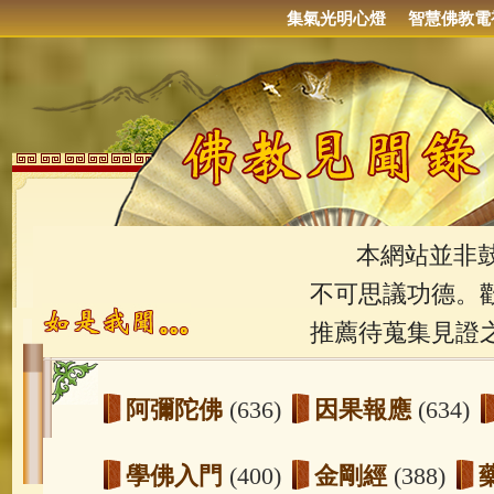
集氣光明心燈
智慧佛教電
本網站並非鼓吹
不可思議功德。
推薦待蒐集見證
阿彌陀佛
(636)
因果報應
(634)
學佛入門
(400)
金剛經
(388)