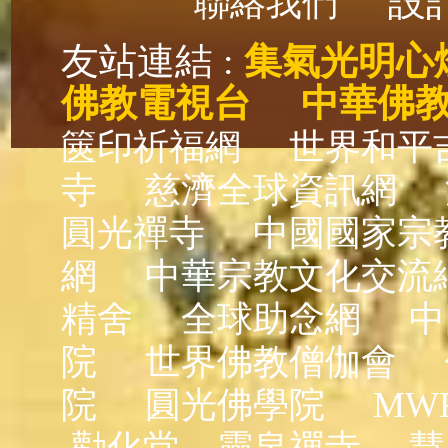
設計
聯絡我們
友站連結 :
集氣光明心
佛教電視台
中華佛
篋印祈福網
世界和平
寺
慈濟全球資訊網
圓光禪寺
中國國家宗
網
中華宗教文化交流
精舍
全球助念網
中
院
世界佛教僧伽會
院
圓光佛學院
MW