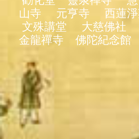
勸化堂
靈泉禪寺
慧
山寺
元亨寺
西蓮淨
文殊講堂
大慈佛社
金龍禪寺
佛陀紀念館