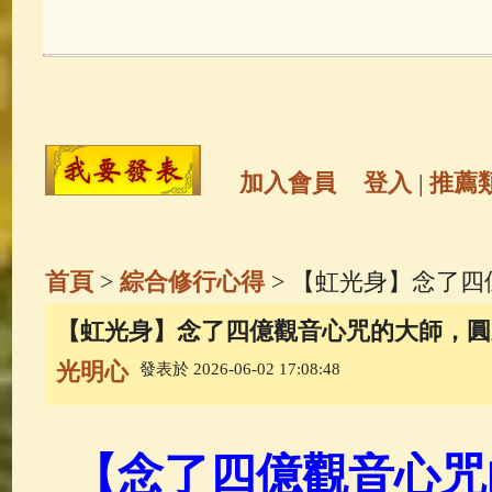
玉曆寶鈔
(236)
地藏經
(225)
觀世音菩薩
(147)
聖救度佛母(綠
高僧故事
(142)
放生護生
(133)
加入會員
登入
|
推薦
金山活佛
(109)
普陀山南海觀世
首頁
>
綜合修行心得
> 【虹光身】念了
一切如來心秘密全身舍利寶篋印
【虹光身】念了四億觀音心咒的大師，圓
光明心
發表於 2026-06-02 17:08:48
釋迦牟尼佛傳
(69)
生活禪
(69)
善財童子五十三參
(57)
觀世音
【念了四億觀音心咒