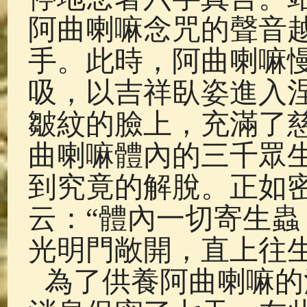
阿曲喇嘛念咒的聲音
手。此時，阿曲喇嘛
吸，以吉祥臥姿進入
皺紋的臉上，充滿了
曲喇嘛體內的三千眾
到究竟的解脫。正如
云：“體內一切寄生
光明門敞開，直上往生
為了供養阿曲喇嘛的