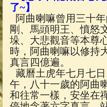
佛典故事
(37)
佛說療痔(腫瘤)
了~】
阿曲喇嘛曾用三十年
剛、馬頭明王、憤怒
垛、大悲觀音等本尊
時，阿曲喇嘛以修持
真言四億遍。
藏曆土虎年七月七日（
午，八十一歲的阿曲
和往常一樣，安坐在
停地念著六字真言。