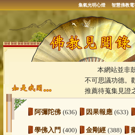
集氣光明心燈
智慧佛教電
本網站並非鼓吹
不可思議功德。
推薦待蒐集見證
阿彌陀佛
(636)
因果報應
(633)
學佛入門
(400)
金剛經
(388)