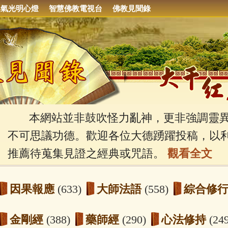
集氣光明心燈
智慧佛教電視台
佛教見聞錄
本網站並非鼓吹怪力亂神，更非強調靈異
不可思議功德。歡迎各位大德踴躍投稿，以
推薦待蒐集見證之經典或咒語。
觀看全文
因果報應
(633)
大師法語
(558)
綜合修
金剛經
(388)
藥師經
(290)
心法修持
(24