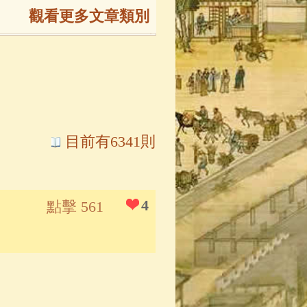
觀看更多文章類別
165)
生
(143)
大弟子傳
(127)
目前有6341則
81)
大悲咒
(72)
4
點擊 561
錄
(61)
士
(47)