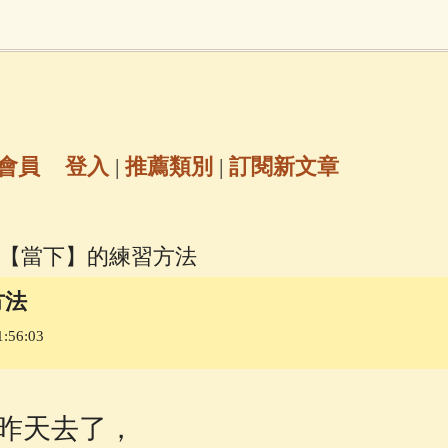
地藏經
(225)
臨終助念
(190)
文殊菩薩
(
7)
聖救度佛母(綠度母)
(144)
動物念佛往
放生護生
(133)
戒除邪淫
(129)
佛陀十
會員
登入
|
推薦類別
|
訂閱新文章
普陀山南海觀世音菩薩
(84)
到【當下】的練習方法
密全身舍利寶篋印陀羅尼經
(81)
六字大明咒
(
方法
:56:03
69)
生活禪
(68)
大梵天王（四面佛）感應
三參
(57)
觀世音菩薩普門品
(54)
蓮花生大
昨天去了，