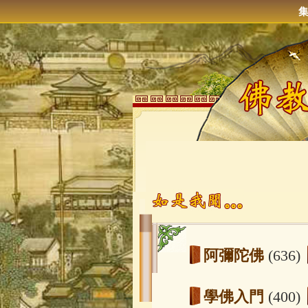
阿彌陀佛
(636)
學佛入門
(400)