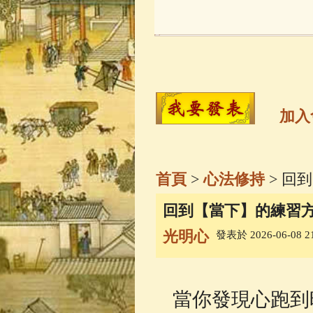
玉曆寶鈔
(236)
觀世音菩薩
(14
高僧故事
(141)
加入
金山活佛
(109)
首頁
>
心法修持
> 回
一切如來心秘
回到【當下】的練習
光明心
發表於 2026-06-08 21
釋迦牟尼佛傳
(
善財童子五十
當你發現心跑到