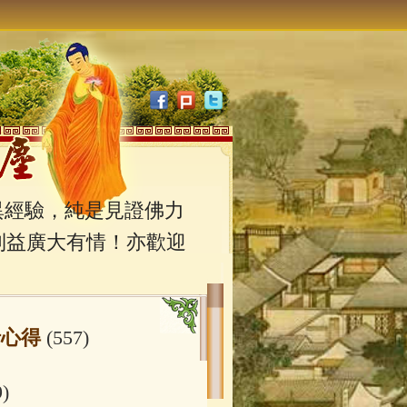
經驗，純是見證佛力
利益廣大有情！亦歡迎
行心得
(557)
9)