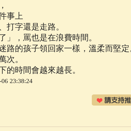
，
佛說療痔(腫瘤)病經
(27)
助念機 App
(3)
件事上
、打字還是走路。
了」，罵也是在浪費時間。
迷路的孩子領回家一樣，溫柔而堅定
萬次。
下的時間會越來越長。
6 23:38:24