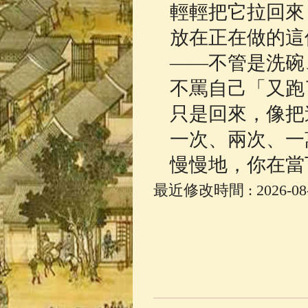
輕輕把它拉回來
佛典故事
(37)
放在正在做的這
——不管是洗碗
不罵自己「又跑
只是回來，像把
一次、兩次、一
慢慢地，你在當
最近修改時間 : 2026-08-0