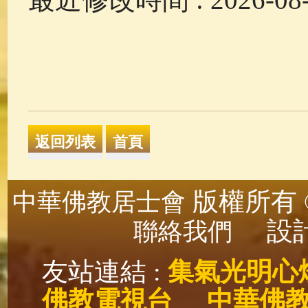
版權所有 ©
中華佛教居士會
設計
聯絡我們
友站連結 :
集氣光明心
佛教電視台
中華佛