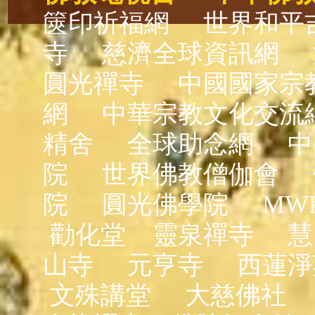
篋印祈福網
世界和平
寺
慈濟全球資訊網
圓光禪寺
中國國家宗
網
中華宗教文化交流
精舍
全球助念網
中
院
世界佛教僧伽會
院
圓光佛學院
MW
勸化堂
靈泉禪寺
慧
山寺
元亨寺
西蓮淨
文殊講堂
大慈佛社