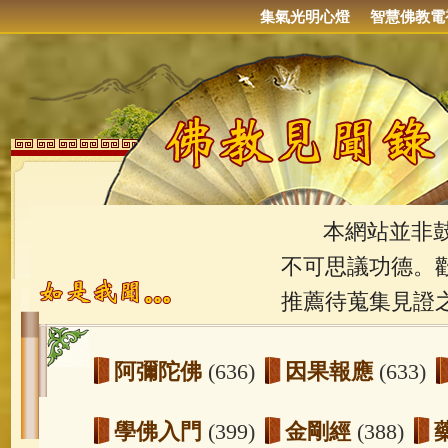
集氣光明心燈
智慧佛教電
本網站並非鼓吹
不可思議功德。
推薦待蒐集見證
阿彌陀佛
(636)
因果報應
(633)
學佛入門
(399)
金剛經
(388)