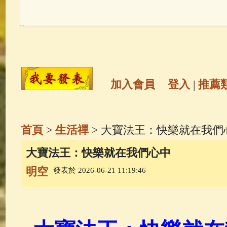
玉曆寶鈔
(236)
地藏經
(225)
觀世音菩薩
(146)
聖救度佛母(綠
高僧故事
(142)
放生護生
(133)
加入會員
登入
|
推薦
金山活佛
(109)
普陀山南海觀世
首頁
>
生活禪
> 大寶法王：快樂就在我們
一切如來心秘密全身舍利寶篋印
大寶法王：快樂就在我們心中
明空
發表於 2026-06-21 11:19:46
生活禪
(70)
釋迦牟尼佛傳
(69)
善財童子五十三參
(57)
觀世音