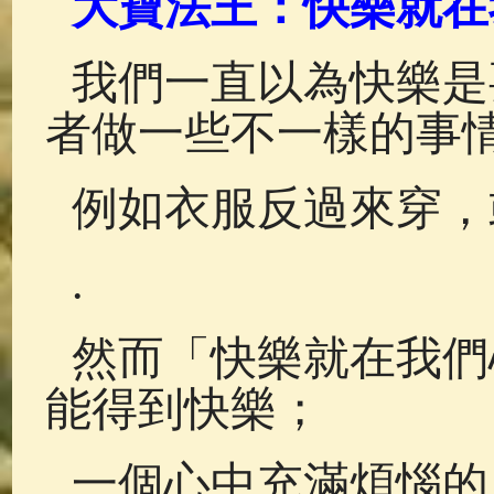
大寶法王：快樂就在
佛典故事
(37)
佛說療痔(腫瘤)
我們一直以為快樂是
者做一些不一樣的事
例如衣服反過來穿，
.
然而「快樂就在我們
能得到快樂；
一個心中充滿煩惱的