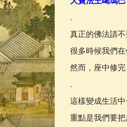
大寶法王噶瑪巴
佛典故事
(37)
.
真正的佛法請不
很多時候我們在
然而，座中修完
.
這樣變成生活中
重點是我們要把