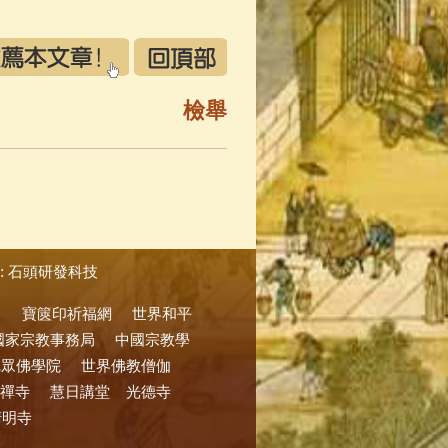
檢舉
:
石頭研發科技
寶篋印祈福網
世界和平
國家宗教事務局
中國宗教學
尼眾佛學院
世界佛教僧伽
禪寺
慧日講堂
光德寺
清明寺