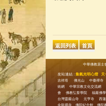
中華佛教居士
友站連結 :
集氣光明心燈
天
吉祥塔
佛光山
中臺禪寺
術網
中華宗教文化交流網
會
佛教弘誓學院
福嚴佛學
台灣靈嚴山寺
元亨寺
西蓮
金龍禪寺
佛陀紀念館
佛陀