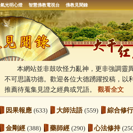
集氣光明心燈
智慧佛教電視台
佛教見聞錄
本網站並非鼓吹怪力亂神，更非強調靈異
不可思議功德。歡迎各位大德踴躍投稿，以
推薦待蒐集見證之經典或咒語。
觀看全文
因果報應
(633)
大師法語
(559)
綜合修
金剛經
(388)
藥師經
(290)
心法修持
(25