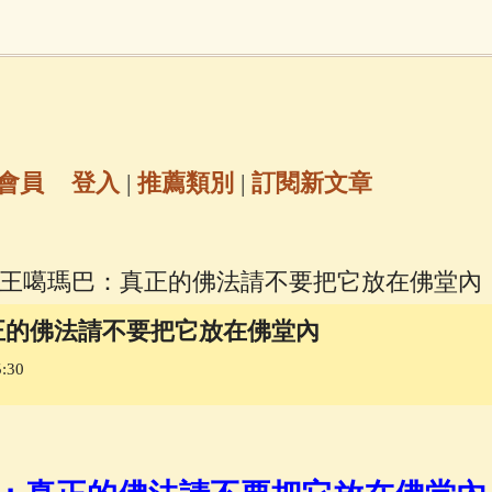
地藏經
(225)
臨終助念
(190)
文殊菩薩
(
7)
聖救度佛母(綠度母)
(144)
動物念佛往
放生護生
(133)
戒除邪淫
(129)
佛陀十
會員
登入
|
推薦類別
|
訂閱新文章
普陀山南海觀世音菩薩
(84)
法王噶瑪巴：真正的佛法請不要把它放在佛堂內
密全身舍利寶篋印陀羅尼經
(81)
六字大明咒
(
正的佛法請不要把它放在佛堂內
:30
69)
生活禪
(69)
大梵天王（四面佛）感應
三參
(57)
觀世音菩薩普門品
(54)
蓮花生大