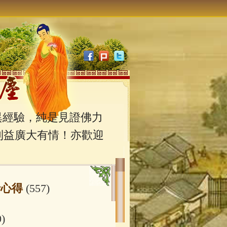
經驗，純是見證佛力
利益廣大有情！亦歡迎
行心得
(557)
0)