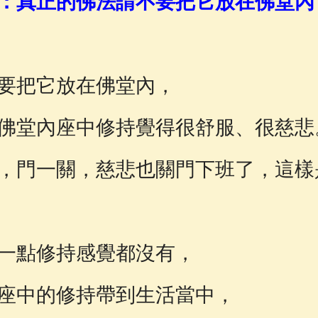
：真正的佛法請不要把它放在佛堂內
佛說療痔(腫瘤)病經
(27)
助念機 App
(3)
要把它放在佛堂內，
佛堂內座中修持覺得很舒服、很慈悲
，門一關，慈悲也關門下班了，這樣
一點修持感覺都沒有，
座中的修持帶到生活當中，