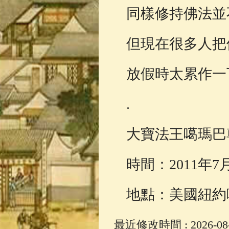
同樣修持佛法並
但現在很多人把
放假時太累作一
.
大寶法王噶瑪巴
時間：2011年7
地點：美國紐約
最近修改時間 : 2026-08-0