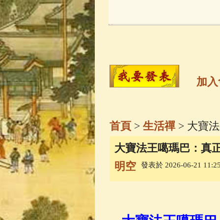
玉曆寶鈔
(236)
觀世音菩薩
(14
高僧故事
(141)
加入
金山活佛
(109)
首頁
>
生活禪
> 大寶
一切如來心秘
大寶法王噶瑪巴：真
明空
發表於 2026-06-21 11:25
釋迦牟尼佛傳
(
善財童子五十