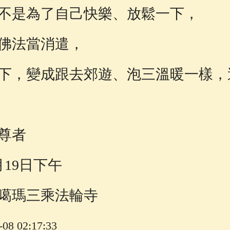
不是為了自己快樂、放鬆一下，
佛法當消遣，
下，變成跟去郊遊、泡三溫暖一樣，
尊者
月19日下午
噶瑪三乘法輪寺
8 02:17:33