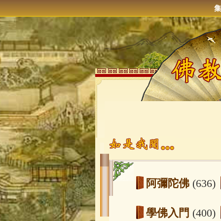
阿彌陀佛
(636)
學佛入門
(400)