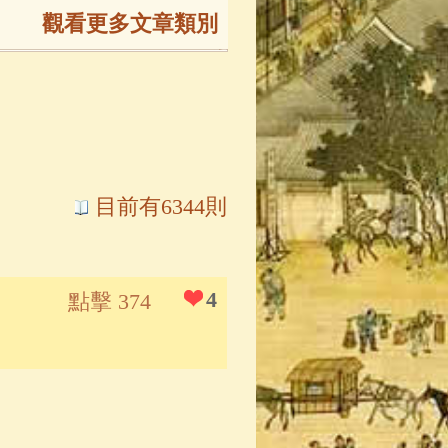
觀看更多文章類別
165)
生
(143)
大弟子傳
(127)
目前有6344則
81)
大悲咒
(72)
4
點擊 374
錄
(61)
士
(47)