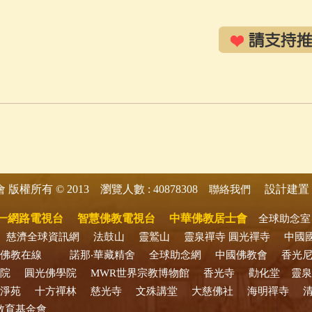
版權所有 © 2013 瀏覽人數 : 40878308
設計建置 
會
聯絡我們
一網路電視台
智慧佛教電視台
中華佛教居士會
全球助念室
慈濟全球資訊網
法鼓山
靈鷲山
靈泉禪寺
圓光禪寺
中國
佛教在線
諾那‧華藏精舍
全球助念網
中國佛教會
香光
院
圓光佛學院
MWR世界宗教博物館
香光寺
勸化堂
靈泉
淨苑
十方禪林
慈光寺
文殊講堂
大慈佛社
海明禪寺
教育基金會