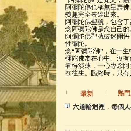
佛典故事
(37)
阿彌陀佛也稱無量壽佛
義趣完全表達出來。
阿彌陀佛聖號，包含了
念阿彌陀佛是念自己的
阿彌陀佛聖號破迷開悟
性彌陀。
念“阿彌陀佛”，在一
彌陀佛常在心中。沒有
看得淡薄，一心專念阿
在往生。臨終時，只有
熱門
最新
六道輪迴裡，每個人