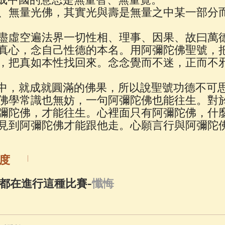
佛說療痔(腫瘤)病經
(27)
助念機 App
(3)
、無量光佛，其實光與壽是無量之中某一部分
盡虛空遍法界一切性相、理事、因果、故曰萬
真心，念自己性德的本名。用阿彌陀佛聖號，
，把真如本性找回來。念念覺而不迷，正而不
生中，就成就圓滿的佛果，所以說聖號功德不可
佛學常識也無妨，一句阿彌陀佛也能往生。對
彌陀佛，才能往生。心裡面只有阿彌陀佛，什
見到阿彌陀佛才能跟他走。心願言行與阿彌陀
度
-
都在進行這種比賽
懺悔