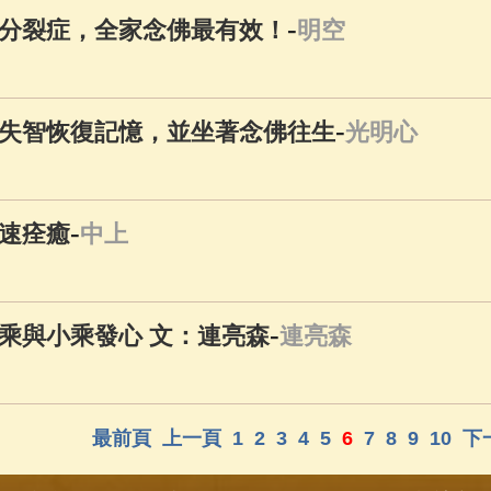
-
分裂症，全家念佛最有效！
明空
-
失智恢復記憶，並坐著念佛往生
光明心
-
速痊癒
中上
-
乘與小乘發心 文：連亮森
連亮森
最前頁
上一頁
1
2
3
4
5
6
7
8
9
10
下