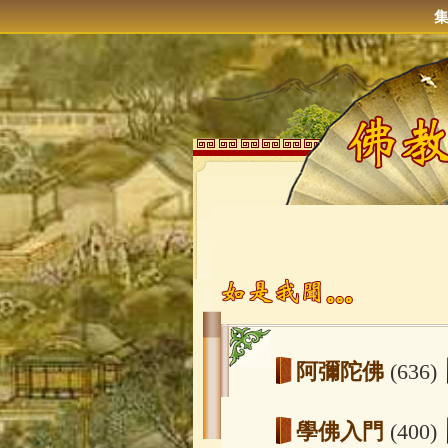
阿彌陀佛
(636)
學佛入門
(400)