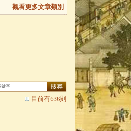
觀看更多文章類別
165)
生
(143)
大弟子傳
(127)
81)
大悲咒
(72)
目前有636則
錄
(61)
士
(47)