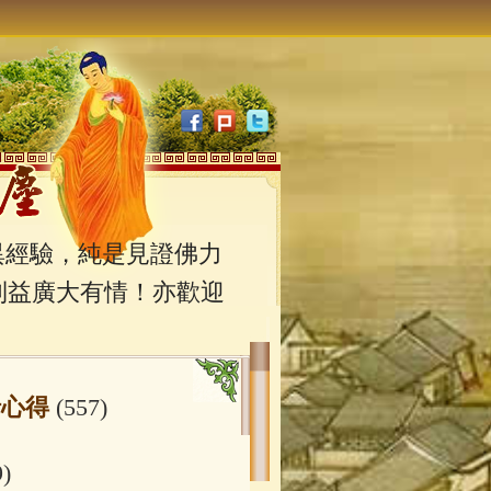
經驗，純是見證佛力
利益廣大有情！亦歡迎
行心得
(557)
9)