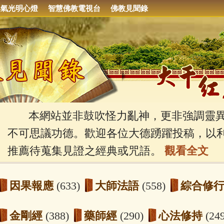
集氣光明心燈
智慧佛教電視台
佛教見聞錄
本網站並非鼓吹怪力亂神，更非強調靈異
不可思議功德。歡迎各位大德踴躍投稿，以
推薦待蒐集見證之經典或咒語。
觀看全文
因果報應
(633)
大師法語
(558)
綜合修
金剛經
(388)
藥師經
(290)
心法修持
(24