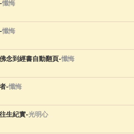
-
懺悔
-
懺悔
-
佛念到經書自動翻頁
懺悔
-
者
懺悔
-
往生紀實
光明心