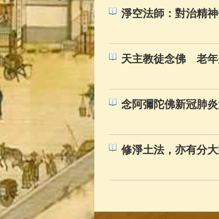
淨空法師：對治精神
天主教徒念佛 老年
念阿彌陀佛新冠肺炎
修淨土法，亦有分大