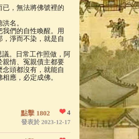
而已，無法將佛號裡的
德洪名。
把我們的自性喚醒。用
邪，淨而不染，就是自
思議。日常工作照做，阿
於親情、冤親債主都要
麼念頭都沒有，就能自
佛相應，必定成佛。
4
點擊 1802
發表於 2023-12-17