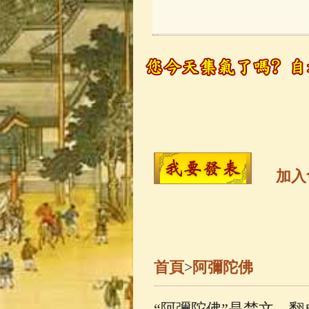
玉曆寶鈔
(236)
觀世音菩薩
(14
高僧故事
(141)
金山活佛
(109)
加入
一切如來心秘
釋迦牟尼佛傳
(
首頁
>
阿彌陀佛
善財童子五十
“阿彌陀佛”是梵文，