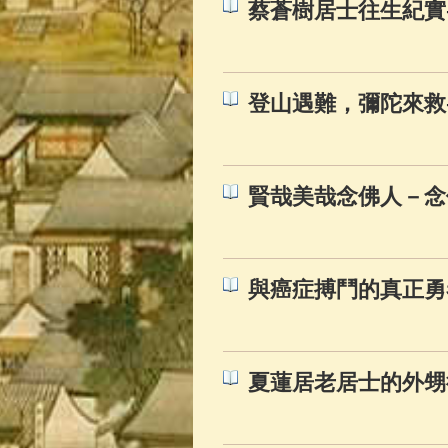
蔡蒼樹居士往生紀實
登山遇難，彌陀來救
賢哉美哉念佛人－念
與癌症搏鬥的真正勇
夏蓮居老居士的外甥