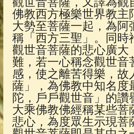
觀世音菩薩，又譯為觀
佛典故事
(37)
佛說療痔(腫瘤)
佛教西方極樂世界教主
大勢至菩薩一起，為阿
稱「西方三聖」。同時
觀世音菩薩的悲心廣大
難，若一心稱念觀世音
感，使之離苦得樂，故
薩」，為佛教中知名度
陀，戶戶觀世音」的讚
大乘佛教佛經稱某些菩
悲心，為度眾生示現菩
觀世音菩薩即是其中之