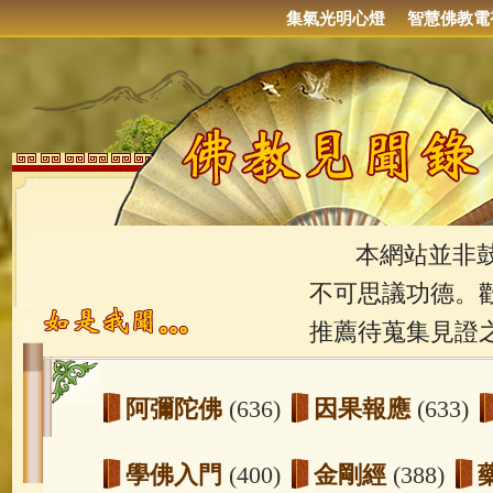
集氣光明心燈
智慧佛教電
本網站並非鼓吹
不可思議功德。
推薦待蒐集見證
阿彌陀佛
(636)
因果報應
(633)
學佛入門
(400)
金剛經
(388)