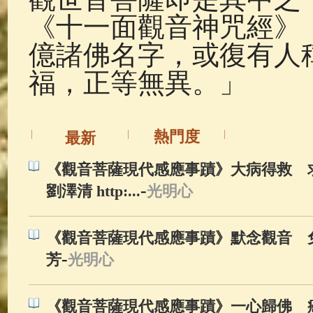
《十一面觀音神咒經》
億諸佛名字，或復有人
福，正等無異。」
熱門度
最新
《觀音菩薩現代感應事蹟》大病得救 
-
劉澤清 http:...
光明心
《觀音菩薩現代感應事蹟》默念觀音 免
-
芳
光明心
《觀音菩薩現代感應事蹟》一心歸佛 癌