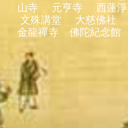
山寺
元亨寺
西蓮淨
文殊講堂
大慈佛社
金龍禪寺
佛陀紀念館