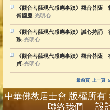
《觀音菩薩現代感應事蹟》觀音菩薩 救
-
胥國慶
光明心
《觀音菩薩現代感應事蹟》誠心持誦 智
-
珠
光明心
《觀音菩薩現代感應事蹟》觀音菩薩 有
-
貞
光明心
最前頁
上一頁
版權所有 ©
中華佛教居士會
設計
聯絡我們