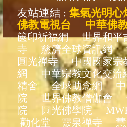
友站連結 :
集氣光明心
佛教電視台
中華佛
篋印祈福網
世界和平
寺
慈濟全球資訊網
圓光禪寺
中國國家宗
網
中華宗教文化交流
精舍
全球助念網
中
院
世界佛教僧伽會
院
圓光佛學院
MW
勸化堂
靈泉禪寺
慧