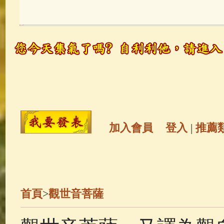
玉曆寶鈔
(236)
地藏經
(225)
觀世音菩薩
(147)
聖救度佛母(綠
高僧故事
(141)
放生護生
(133)
金山活佛
(109)
普陀山南海觀世
加入會員
登入
|
推薦
一切如來心秘密全身舍利寶篋印
釋迦牟尼佛傳
(69)
生活禪
(68)
首頁
>
觀世音菩薩
善財童子五十三參
(57)
觀世音