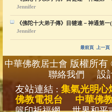
Jennifer
《佛陀十大弟子傳》目犍連－神通第一(1
Jennifer
最前頁
上一頁
版權所有 ©
中華佛教居士會
設計
聯絡我們
友站連結 :
集氣光明心
佛教電視台
中華佛
篋印祈福網
世界和平