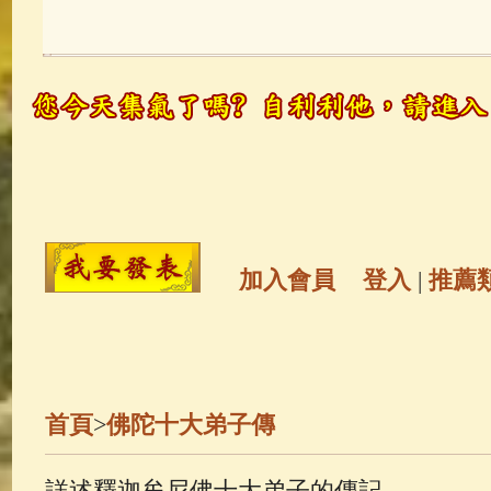
玉曆寶鈔
(236)
地藏經
(225)
觀世音菩薩
(146)
聖救度佛母(綠
高僧故事
(142)
放生護生
(133)
金山活佛
(109)
普陀山南海觀世
加入會員
登入
|
推薦
一切如來心秘密全身舍利寶篋印
生活禪
(70)
釋迦牟尼佛傳
(69)
首頁
>
佛陀十大弟子傳
善財童子五十三參
(57)
觀世音
詳述釋迦牟尼佛十大弟子的傳記