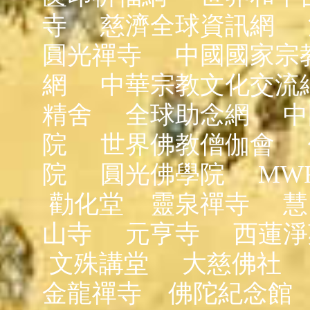
寺
慈濟全球資訊網
圓光禪寺
中國國家宗
網
中華宗教文化交流
精舍
全球助念網
中
院
世界佛教僧伽會
院
圓光佛學院
MW
勸化堂
靈泉禪寺
慧
山寺
元亨寺
西蓮淨
文殊講堂
大慈佛社
金龍禪寺
佛陀紀念館