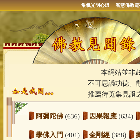
集氣光明心燈
智慧佛教電
本網站並非鼓吹
不可思議功德。
推薦待蒐集見證
阿彌陀佛
(636)
因果報應
(634)
學佛入門
(401)
金剛經
(388)