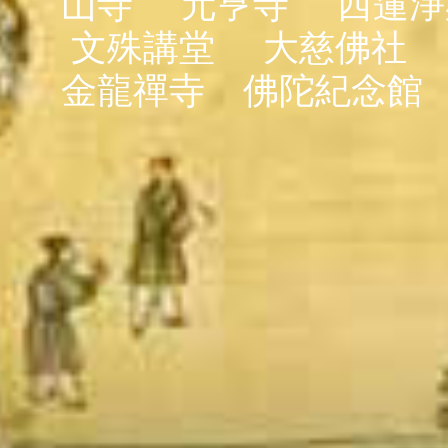
山寺
元亨寺
西蓮淨
文殊講堂
大慈佛社
金龍禪寺
佛陀紀念館