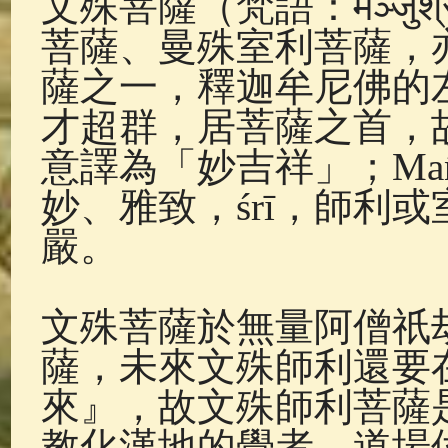
文殊菩薩（梵語：मञ्जुश्
佛典故事
(37)
佛說療痔(腫瘤)
菩薩、曼殊室利菩薩，
薩之一，釋迦牟尼佛的
才超群，居菩薩之首，
意譯為「妙吉祥」；Ma
妙、雅致，śrī，師利
嚴。
文殊菩薩於無量阿僧祇
薩，未來文殊師利還要
來』，故文殊師利菩薩
教化漢地的覺者，道場