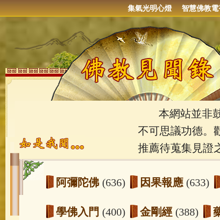
集氣光明心燈
智慧佛教電
本網站並非鼓吹
不可思議功德。
推薦待蒐集見證
阿彌陀佛
(636)
因果報應
(633)
學佛入門
(400)
金剛經
(388)