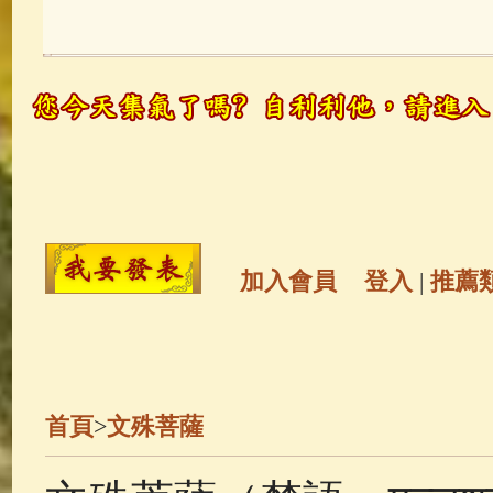
玉曆寶鈔
(236)
地藏經
(225)
觀世音菩薩
(147)
聖救度佛母(綠
高僧故事
(141)
放生護生
(133)
金山活佛
(109)
普陀山南海觀世
加入會員
登入
|
推薦
一切如來心秘密全身舍利寶篋印
釋迦牟尼佛傳
(69)
生活禪
(69)
首頁
>
文殊菩薩
善財童子五十三參
(57)
觀世音