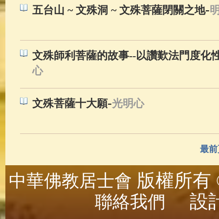
-
五台山 ~ 文殊洞 ~ 文殊菩薩閉關之地
文殊師利菩薩的故事--以讚歎法門度化
心
-
文殊菩薩十大願
光明心
最前
版權所有 ©
中華佛教居士會
設計
聯絡我們