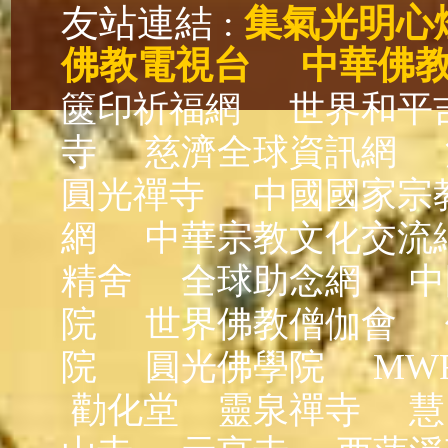
友站連結 :
集氣光明心
佛教電視台
中華佛
篋印祈福網
世界和平
寺
慈濟全球資訊網
圓光禪寺
中國國家宗
網
中華宗教文化交流
精舍
全球助念網
中
院
世界佛教僧伽會
院
圓光佛學院
MW
勸化堂
靈泉禪寺
慧