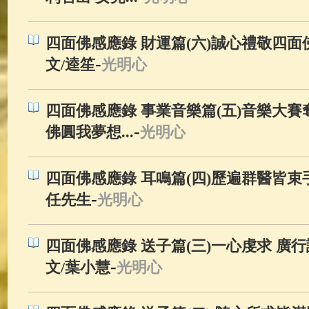
四面佛感應錄 財運篇(六)誠心禮敬四面
-
文/逵笙
光明心
四面佛感應錄 事業音樂篇(五)音樂大賽
-
佛圓我夢想...
光明心
四面佛感應錄 耳鳴篇(四)歷遍群醫皆束手
-
任先生
光明心
四面佛感應錄 送子篇(三)一心虔求 廣
-
文/葉小慧
光明心