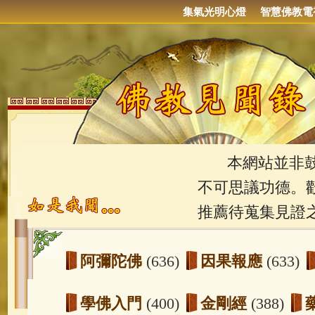
集氣光明心燈
智慧佛教電
本網站並非鼓吹
不可思議功德。
推薦待蒐集見證
阿彌陀佛
(636)
因果報應
(633)
學佛入門
(400)
金剛經
(388)