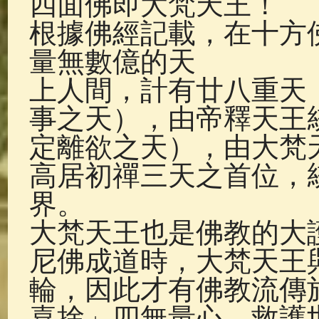
四面佛即大梵天王！
佛典故事
(37)
佛說療痔(腫瘤)
根據佛經記載，在十方
量無數億的天
上人間，計有廿八重天
事之天），由帝釋天王
定離欲之天），由大梵
高居初禪三天之首位，
界。
大梵天王也是佛教的大
尼佛成道時，大梵天王
輪，因此才有佛教流傳
喜捨」四無量心，救護