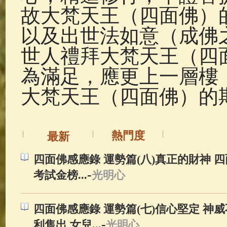
故大梵天王（四面佛）
以及出世法如意（成佛
世人禮拜大梵天王（四
為滿足，應更上一層樓
大梵天王（四面佛）的
熱門度
最新
四面佛感應錄 運勢篇(八)真正的財神 
-
考試金榜...
光明心
四面佛感應錄 運勢篇(七)信心堅定 神
-
利售出 女兒...
光明心