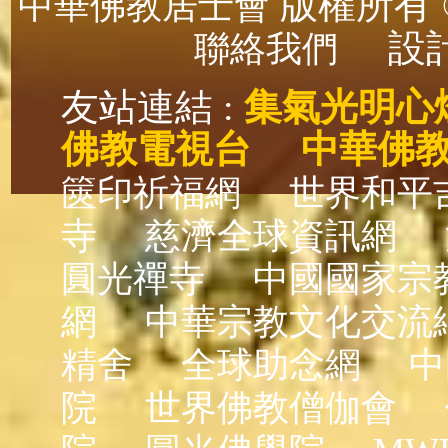
版權所有 ©
中華佛教居士會
設計
聯絡我們
友站連結 :
集氣光明心
佛教電視台
中華佛
篋印祈福網
世界和平
寺
慈濟全球資訊網
圓光禪寺
中國國家宗
網
中華宗教文化交流
精舍
全球助念網
中
院
世界佛教僧伽會