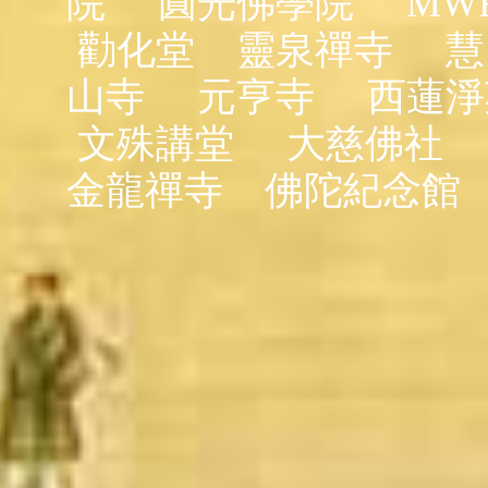
院
圓光佛學院
MW
勸化堂
靈泉禪寺
慧
山寺
元亨寺
西蓮淨
文殊講堂
大慈佛社
金龍禪寺
佛陀紀念館