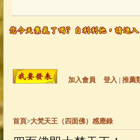
玉曆寶鈔
(236)
地藏經
(225)
觀世音菩薩
(147)
聖救度佛母(綠
高僧故事
(141)
放生護生
(133)
金山活佛
(109)
普陀山南海觀世
加入會員
登入
|
推薦
一切如來心秘密全身舍利寶篋印
釋迦牟尼佛傳
(69)
生活禪
(69)
首頁
>
大梵天王（四面佛）感應錄
善財童子五十三參
(57)
觀世音