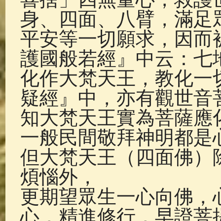
身、四面、八臂，滿足
平安等一切願求，因而
護國般若經』中云：七
化作大梵天王，教化一
疑經』中，亦有觀世音
知大梵天王實為菩薩應
一般民間敬拜神明都是
但大梵天王（四面佛）
煩惱外，
更期望眾生一心向佛，
心，精進修行，早證菩