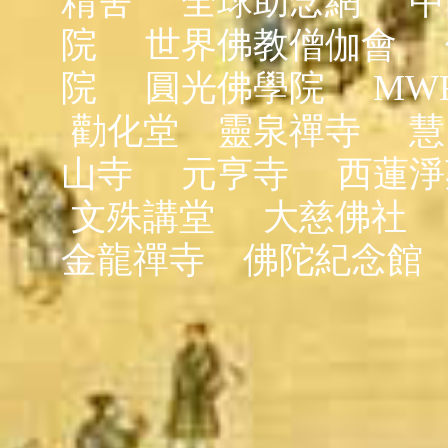
精舍
全球助念網
中
院
世界佛教僧伽會
院
圓光佛學院
MW
勸化堂
靈泉禪寺
慧
山寺
元亨寺
西蓮淨
文殊講堂
大慈佛社
金龍禪寺
佛陀紀念館