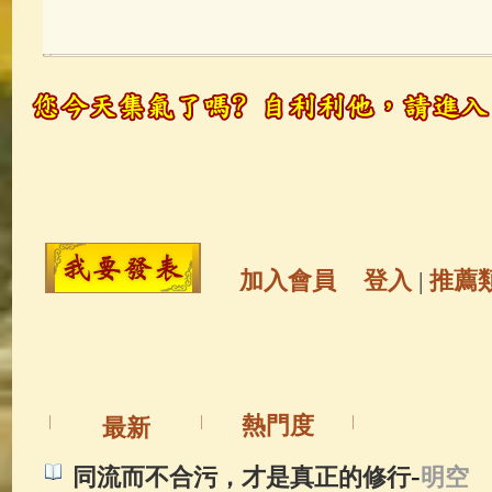
玉曆寶鈔
(236)
地藏經
(225)
觀世音菩薩
(147)
聖救度佛母(綠
高僧故事
(141)
放生護生
(133)
金山活佛
(109)
普陀山南海觀世
加入會員
登入
|
推薦
一切如來心秘密全身舍利寶篋印
釋迦牟尼佛傳
(69)
生活禪
(68)
熱門度
最新
善財童子五十三參
(57)
觀世音
-
同流而不合污，才是真正的修行
明空