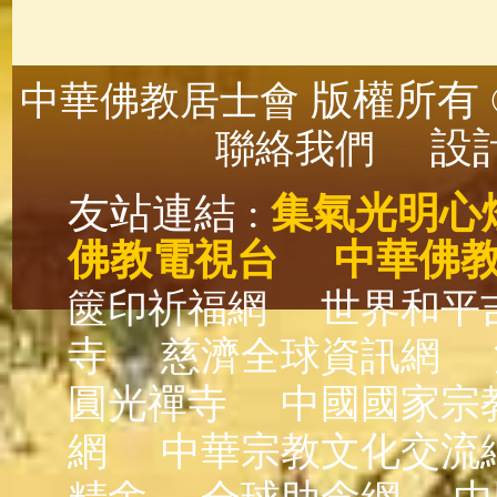
版權所有 ©
中華佛教居士會
設計
聯絡我們
友站連結 :
集氣光明心
佛教電視台
中華佛
篋印祈福網
世界和平
寺
慈濟全球資訊網
圓光禪寺
中國國家宗
網
中華宗教文化交流