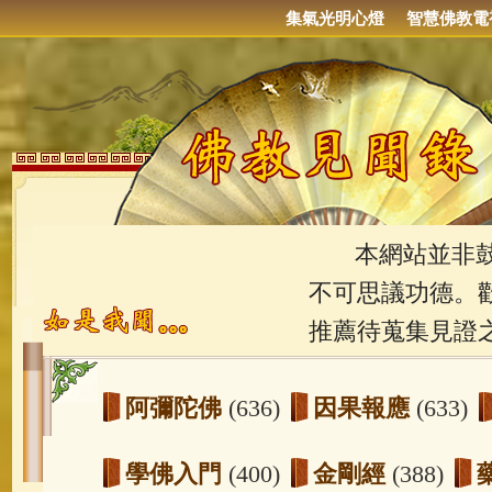
集氣光明心燈
智慧佛教電
本網站並非鼓吹
不可思議功德。
推薦待蒐集見證
阿彌陀佛
(636)
因果報應
(633)
學佛入門
(400)
金剛經
(388)