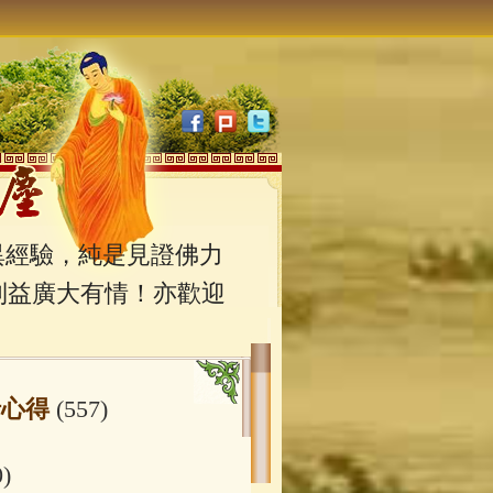
經驗，純是見證佛力
利益廣大有情！亦歡迎
行心得
(557)
0)