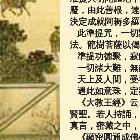
廢，由此善根，速
決定成就阿耨多羅
此準提咒，一切
法。龍樹菩薩以偈
準提功德聚，寂
一切諸大難，無
天上及人間，受
遇此如意珠，定
《大教王經》云
賢聖。若人持誦，
真言，密藏之中，
《顯密圓通成佛