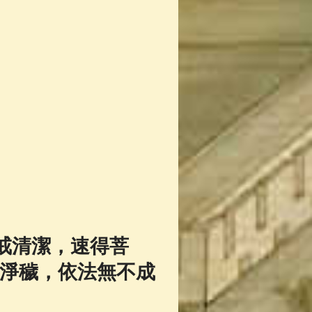
戒清潔，速得菩
淨穢，依法無不成