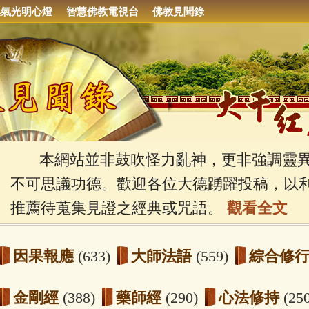
集氣光明心燈
智慧佛教電視台
佛教見聞錄
本網站並非鼓吹怪力亂神，更非強調靈異
不可思議功德。歡迎各位大德踴躍投稿，以
推薦待蒐集見證之經典或咒語。
觀看全文
因果報應
(633)
大師法語
(559)
綜合修
金剛經
(388)
藥師經
(290)
心法修持
(25