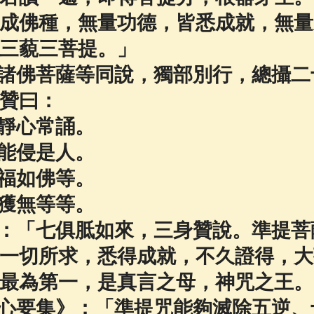
成佛種，無量功德，皆悉成就，無量
三藐三菩提。」
諸佛菩薩等同說，獨部別行，總攝二
贊曰：
靜心常誦。
能侵是人。
福如佛等。
獲無等等。
：「七俱胝如來，三身贊說。準提菩
一切所求，悉得成就，不久證得，大
最為第一，是真言之母，神咒之王。
心要集》：「準提咒能夠滅除五逆、