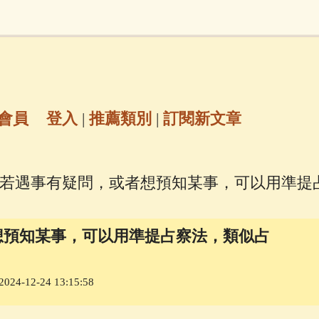
地藏經
(225)
臨終助念
(190)
文殊菩薩
(
7)
聖救度佛母(綠度母)
(144)
動物念佛往
放生護生
(133)
戒除邪淫
(129)
佛陀十
會員
登入
|
推薦類別
|
訂閱新文章
普陀山南海觀世音菩薩
(84)
 若遇事有疑問，或者想預知某事，可以用準提
密全身舍利寶篋印陀羅尼經
(81)
六字大明咒
(
想預知某事，可以用準提占察法，類似占
69)
生活禪
(69)
大梵天王（四面佛）感應
24-12-24 13:15:58
三參
(57)
觀世音菩薩普門品
(54)
蓮花生大