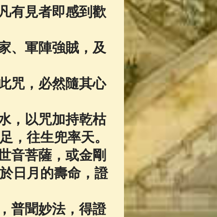
凡有見者即感到歡
家、軍陣強賊，及
此咒，必然隨其心
水，以咒加持乾枯
足，往生兜率天。
世音菩薩，或金剛
於日月的壽命，證
，普聞妙法，得證