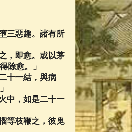
墮三惡趣。諸有所
之，即愈。或以茅
得除愈。」
二十一結，與病
」
火中，如是二十一
榴等枝鞭之，彼鬼