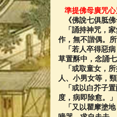
佛典故事
(37)
準提佛母廣咒心
《佛說七俱胝佛
「誦持神咒，家
作，無不諧偶。所
「若人卒得惡病
草置酥中，念誦七
「或取童女，所
人、小男女等，頸
「或以白芥子置
度，病即除愈。」
「又以瞿摩塗地
啼哭，求自走去，