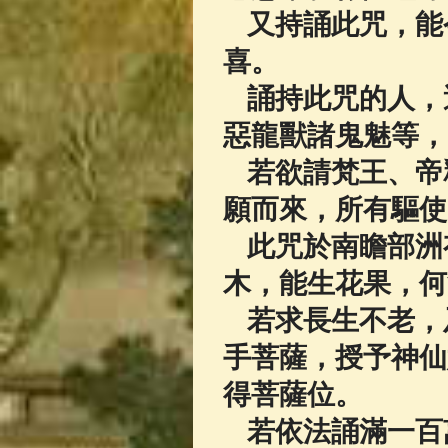
又持誦此咒，能
喜。
誦持此咒的人，
惡龍獸諸鬼魅等，
若欲請梵王、帝
願而來，所有驅使
此咒於南瞻部洲
木，能生花果，何
若求長生不老，
手菩薩，授予神仙
得菩薩位。
若依法誦滿一百