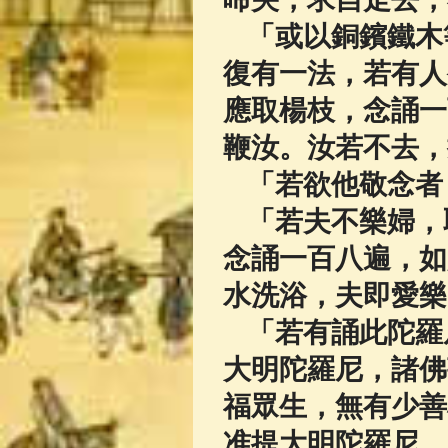
「或以銅鑌鐵木
復有一法，若有人
應取楊枝，念誦一
鞭汝。汝若不去，
「若欲他敬念者
「若夫不樂婦，
念誦一百八遍，如
水洗浴，夫即愛樂
「若有誦此陀羅
大明陀羅尼，諸佛
福眾生，無有少善
准提大明陀羅尼，