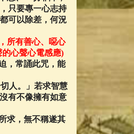
，只要專一心志持
都可以除差，何況
，所有善心、噁心
的心聲心電感應)
迫，常誦此咒，能
一切人。」若求智慧
沒有不像擁有如意
所求，無不稱遂其