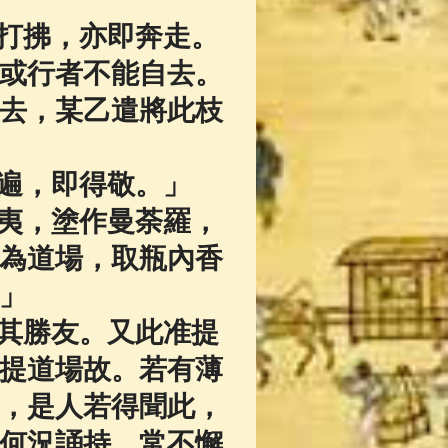
打拂，亦即奔走。
或行者不能自去。
去，某乙遣將此枝
遍，即得敬。」
夷，塗作曼荼羅，
為道場，取瓶內香
」
其勝友。又此准提
提道場故。若有薄
，是人若得聞此，
何況誦持，常不懈