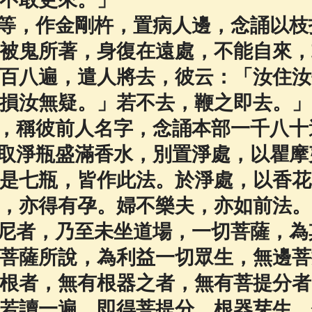
等，作金剛杵，置病人邊，念誦以枝
被鬼所著，身復在遠處，不能自來，
百八遍，遣人將去，彼云：「汝住汝
損汝無疑。」若不去，鞭之即去。」
，稱彼前人名字，念誦本部一千八十
取淨瓶盛滿香水，別置淨處，以瞿摩
是七瓶，皆作此法。於淨處，以香花
，亦得有孕。婦不樂夫，亦如前法。
尼者，乃至未坐道場，一切菩薩，為
菩薩所說，為利益一切眾生，無邊菩
根者，無有根器之者，無有菩提分者
若讀一遍，即得菩提分，根器芽生。