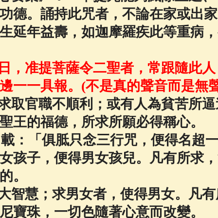
功德。誦持此咒者，不論在家或出家
生延年益壽，如迦摩羅疾此等重病，
日，准提菩薩令二聖者，常跟隨此人
邊一一具報。(不是真的聲音而是無聲
求取官職不順利；或有人為貧苦所逼
聖王的福德，所求所願必得稱心。
》載：「俱胝只念三行咒，便得名超
女孩子，便得男女孩兒。凡有所求，
的。
大智慧；求男女者，使得男女。凡有
尼寶珠，一切色隨著心意而改變。