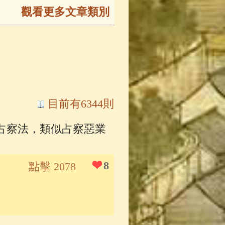
觀看更多文章類別
165)
生
(143)
大弟子傳
(127)
目前有6344則
占察法，類似占察惡業
81)
大悲咒
(72)
8
點擊 2078
錄
(61)
士
(47)