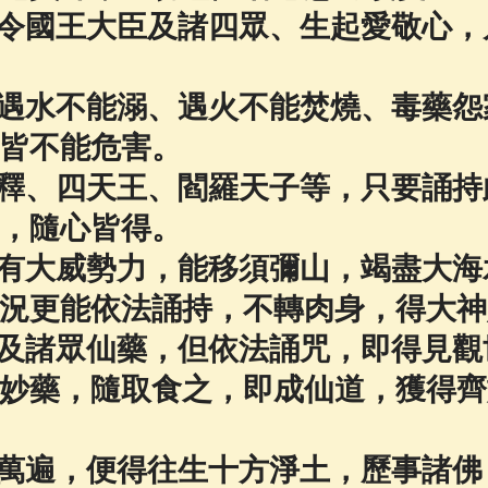
令國王大臣及諸四眾、生起愛敬心，
遇水不能溺、遇火不能焚燒、毒藥怨
皆不能危害。
釋、四天王、閻羅天子等，只要誦持
，隨心皆得。
有大威勢力，能移須彌山，竭盡大海
況更能依法誦持，不轉肉身，得大神
及諸眾仙藥，但依法誦咒，即得見觀
妙藥，隨取食之，即成仙道，獲得齊
萬遍，便得往生十方淨土，歷事諸佛