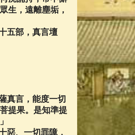
眾生，遠離塵垢，
十五部，真言壇
薩真言，能度一切
菩提果。是知準提
」
十惡、一切罪障，