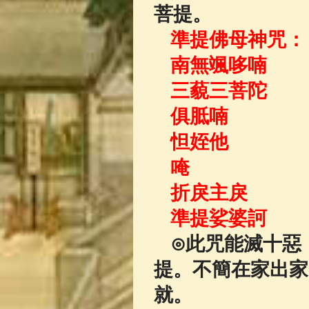
菩提。
準提佛母神咒：
南無颯哆喃
三藐三菩陀
俱胝喃
怛姪他
唵
折戾主戾
準提娑婆訶
⊙此咒能滅十惡
提。不簡在家出家
就。