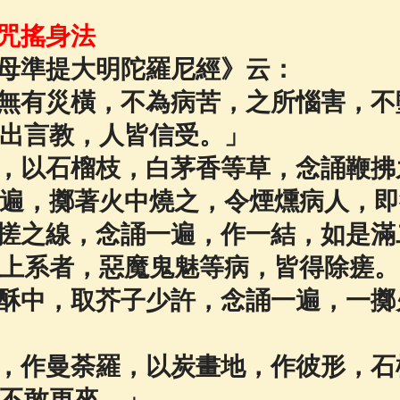
佛說療痔(腫瘤)病經
(27)
助念機 App
(3)
咒搖身法
母準提大明陀羅尼經》云：
無有災橫，不為病苦，之所惱害，不
出言教，人皆信受。」
，以石榴枝，白茅香等草，念誦鞭拂
遍，擲著火中燒之，令煙燻病人，即
搓之線，念誦一遍，作一結，如是滿
上系者，惡魔鬼魅等病，皆得除瘥。
酥中，取芥子少許，念誦一遍，一擲
，作曼荼羅，以炭畫地，作彼形，石
不敢更來。」