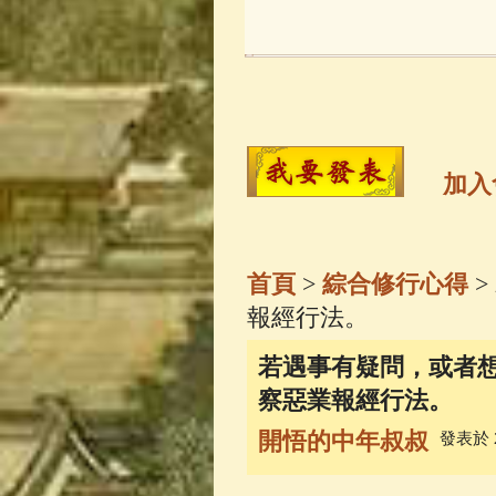
玉曆寶鈔
(236)
觀世音菩薩
(14
高僧故事
(141)
加入
金山活佛
(109)
首頁
>
綜合修行心得
>
一切如來心秘
報經行法。
若遇事有疑問，或者
釋迦牟尼佛傳
(
察惡業報經行法。
開悟的中年叔叔
發表於 20
善財童子五十