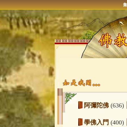
阿彌陀佛
(636)
學佛入門
(400)