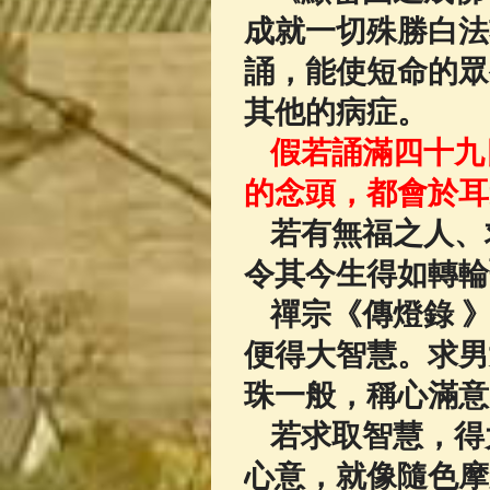
成就一切殊勝白法
誦，能使短命的眾
其他的病症。
假若誦滿四十九
的念頭，都會於耳
若有無福之人、
令其今生得如轉輪
禪宗《傳燈錄 
便得大智慧。求男
珠一般，稱心滿意
若求取智慧，得
心意，就像隨色摩